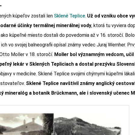
.
ených kúpeľov zostali len
Sklené Teplice
.
Už od vzniku obce využ
hodarné účinky termálnej minerálnej vody
, ktorá tu vyviera do
 ako kúpeľné miesto dostali do povedomia až v 16. storočí. Bolo
 ich vo svojej balneografii opísal známy vedec Juraj Wernher. Pr
 Otto Moller v 18. storočí.
Moller bol významným vedcom, učil
peľný lekár v Sklených Tepliciach a dostal prezývku Sloven
objavy v medicíne. Sklené Teplice svojimi chýrnymi kúpeľmi láka
estovateľov.
Sklené Teplice navštívil známy anglický cestov
 mineralóg a botanik Brückmann, ale i slovenský učenec M