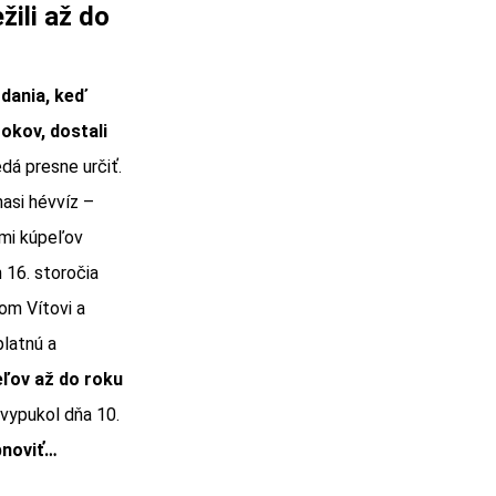
žili až do
dania, keď
rokov, dostali
dá presne určiť.
asi hévvíz –
ľmi kúpeľov
 16. storočia
tom Vítovi a
platnú a
ľov až do roku
vypukol dňa 10.
bnoviť…