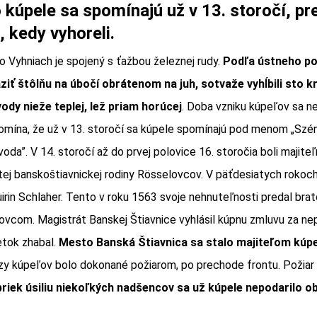
kúpele sa spomínajú už v 13. storočí, pre
 kedy vyhoreli.
o Vyhniach je spojený s ťažbou železnej rudy.
Podľa ústneho po
aziť štôlňu na úbočí obrátenom na juh, sotvaže vyhĺbili sto k
ody nieže teplej, lež priam horúcej
. Doba vzniku kúpeľov sa ne
pomína, že už v 13. storočí sa kúpele spomínajú pod menom „Szén
oda”. V 14. storočí až do prvej polovice 16. storočia boli majite
atej banskoštiavnickej rodiny Rösselovcov. V päťdesiatych rokoch
uirin Schlaher. Tento v roku 1563 svoje nehnuteľnosti predal bra
ovcom. Magistrát Banskej Štiavnice vyhlásil kúpnu zmluvu za ne
tok zhabal.
Mesto Banská Štiavnica sa stalo majiteľom kúpe
zy kúpeľov bolo dokonané požiarom, po prechode frontu. Požiar 
riek úsiliu niekoľkých nadšencov sa už kúpele nepodarilo o