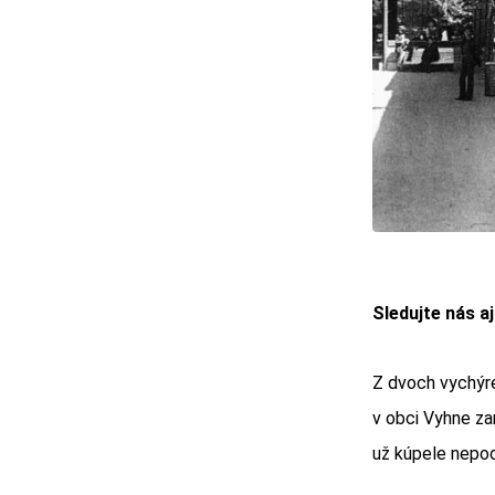
Sledujte nás a
Z dvoch vychýre
v obci Vyhne zan
už kúpele nepod