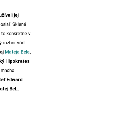
ívali jej
posiaľ. Sklené
 to konkrétne v
vý rozbor vôd
 aj
Mateja Bela
,
ský Hipokrates
li mnoho
ateľ Edward
atej Bel
…