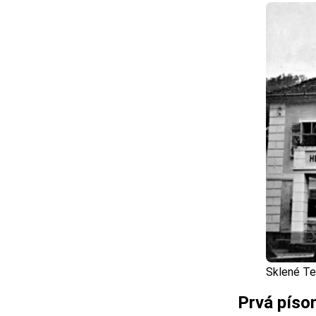
Sklené Te
Prvá píso