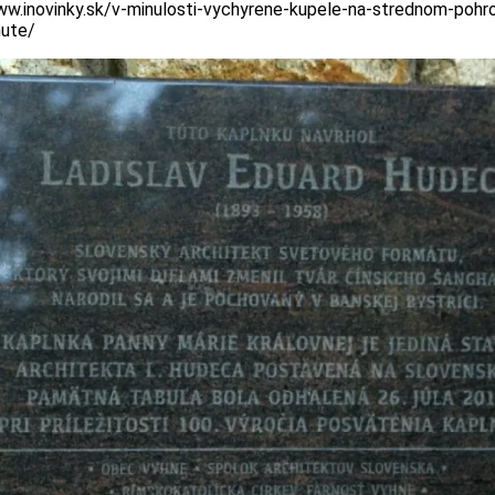
ww.inovinky.sk/v-minulosti-vychyrene-kupele-na-strednom-pohr
nute/