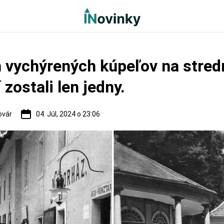
 vychýrených kúpeľov na stre
 zostali len jedny.
ovár
04. Júl, 2024 o 23:06