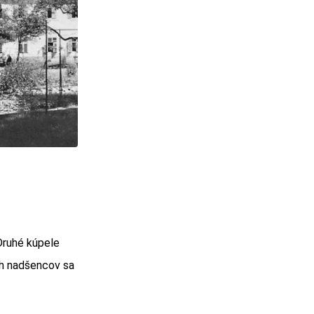
Druhé kúpele
ých nadšencov sa