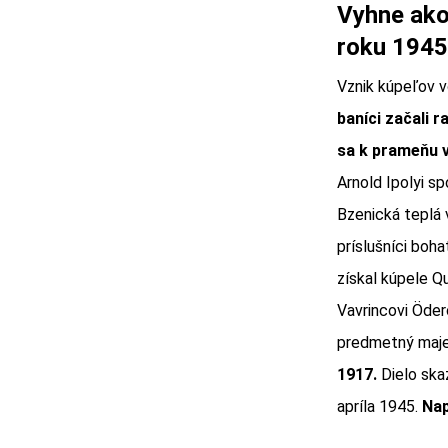
Vyhne ako 
roku 1945,
Vznik kúpeľov v
baníci začali r
sa k prameňu v
Arnold Ipolyi s
Bzenická teplá v
príslušníci boh
získal kúpele Q
Vavrincovi Öder
predmetný maje
1917.
Dielo ska
apríla 1945.
Nap