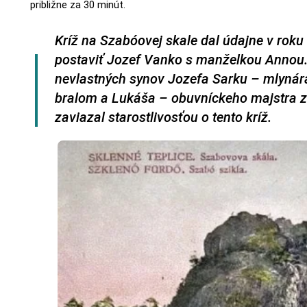
približne za 30 minút.
Kríž na Szabóovej skale dal údajne v rok
postaviť Jozef Vanko s manželkou Annou.
nevlastných synov Jozefa Sarku – mlynár
bralom a Lukáša – obuvníckeho majstra z
zaviazal starostlivosťou o tento kríž.