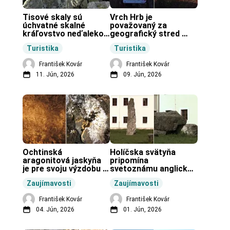
Tisové skaly sú 
Vrch Hrb je 
úchvatné skalné 
považovaný za 
kráľovstvo neďaleko 
geografický stred 
Zochovej chaty.
Slovenska.
Turistika
Turistika
František Kovár
František Kovár
11. Jún, 2026
09. Jún, 2026
Ochtinská 
Holíčska svätyňa 
aragonitová jaskyňa 
pripomína 
je pre svoju výzdobu 
svetoznámu anglickú 
unikátnou jaskyňou 
pravekú stavbu.
Zaujímavosti
Zaujímavosti
vo svete.
František Kovár
František Kovár
04. Jún, 2026
01. Jún, 2026