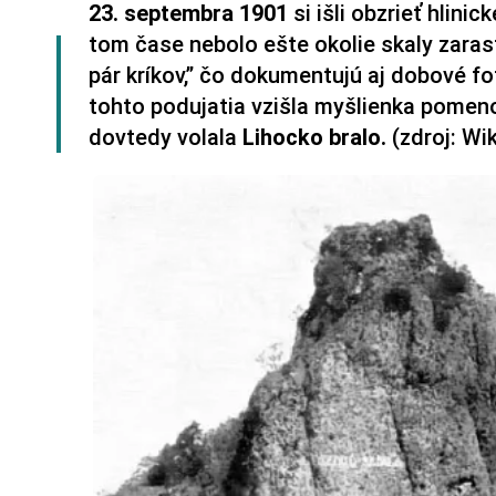
23. septembra 1901
si išli obzrieť hlinic
tom čase nebolo ešte okolie skaly zaras
pár kríkov,” čo dokumentujú aj dobové fo
tohto podujatia vzišla myšlienka pomeno
dovtedy volala
Lihocko bralo.
(zdroj: Wi