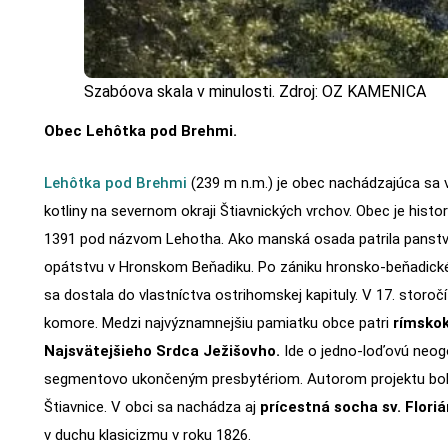
Szabóova skala v minulosti. Zdroj: OZ KAMENICA
Obec Lehôtka pod Brehmi.
Lehôtka pod Brehmi
(239 m n.m.) je obec nachádzajúca sa v 
kotliny na severnom okraji Štiavnických vrchov. Obec je histo
1391 pod názvom Lehotha. Ako manská osada patrila panstvu 
opátstvu v Hronskom Beňadiku. Po zániku hronsko-beňadick
sa dostala do vlastníctva ostrihomskej kapituly. V 17. storočí
komore. Medzi najvýznamnejšiu pamiatku obce patri
rímskok
Najsvätejšieho Srdca Ježišovho.
Ide o jedno-loďovú neog
segmentovo ukončeným presbytériom. Autorom projektu bol
Štiavnice. V obci sa nachádza aj
prícestná socha sv. Flori
v duchu klasicizmu v roku 1826.