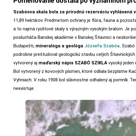
Pomenovanie dostala po významnom pro
Szabóova skala bola za prírodnú rezerváciu vyhlásená 
11,89 hektárov. Predmetom ochrany je flóra, fauna a pozostat
a to najmä ryolitové skaly s výrazným vysokým bralom. Je 
poslucháča Banskej akadémie v Banskej Štiavnici a neskoršie
Budapešti,
mineralóga a geológa
Józsefa Szabóa
.
Szabó 
podrobne preštudoval geologickú stavbu celých Štiavnických 
vytvorený aj
maďarský nápis SZABÓ SZIKLA
vysoký jeden m
Bol vytvorený z kovových písmen, ktoré odliala bezplatne Ka
Vyhniach. V roku 1908 bol slávnostne odhalený aj pomník. Te
neexistuje.