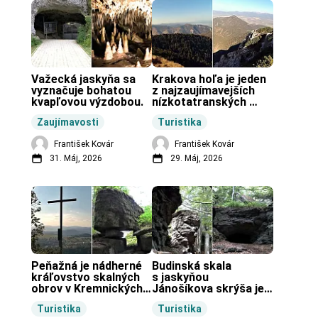
Važecká jaskyňa sa 
Krakova hoľa je jeden 
vyznačuje bohatou 
z najzaujímavejších 
kvapľovou výzdobou.
nízkotatranských 
končiarov.
Zaujímavosti
Turistika
František Kovár
František Kovár
31. Máj, 2026
29. Máj, 2026
Peňažná je nádherné 
Budinská skala 
kráľovstvo skalných 
s jaskyňou 
obrov v Kremnických 
Jánošíkova skrýša je 
vrchoch.
turistická lokalita pri 
Turistika
Turistika
obci Budiná.