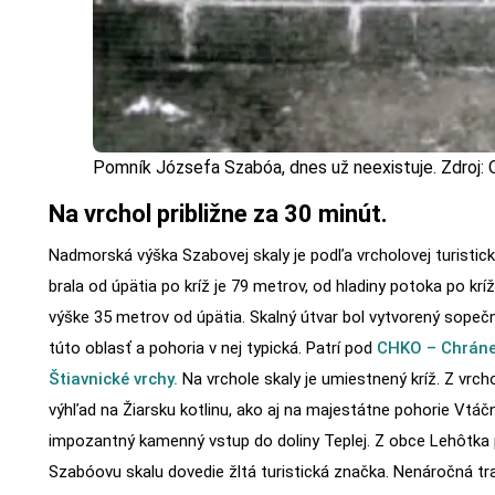
Pomník Józsefa Szabóa, dnes už neexistuje. Zdroj
Na vrchol približne za 30 minút.
Nadmorská výška Szabovej skaly je podľa vrcholovej turistick
brala od úpätia po kríž je 79 metrov, od hladiny potoka po kríž
výške 35 metrov od úpätia. Skalný útvar bol vytvorený sopečn
túto oblasť a pohoria v nej typická. Patrí pod
CHKO – Chránen
Štiavnické vrchy.
Na vrchole skaly je umiestnený kríž. Z vrch
výhľad na Žiarsku kotlinu, ako aj na majestátne pohorie Vtáčni
impozantný kamenný vstup do doliny Teplej. Z obce Lehôtka
Szabóovu skalu dovedie žltá turistická značka. Nenáročná tr