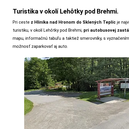
Turistika v okolí Lehôtky pod Brehmi.
Pri ceste
z Hliníka nad Hronom do Sklených Teplíc
je naj
turistiku, v okolí Lehôtky pod Brehmi,
pri autobusovej zastá
mapu, informačnú tabuľu a taktiež smerovníky, s vyznačením t
možnosť zaparkovať aj auto.