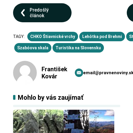
Predošlý
článok
TAGY:
CHKO Štiavnické vrchy
Lehôtka pod Brehmi
S
Szabóova skala
Turistika na Slovensku
František
email@pravnenoviny.s
Kovár
Mohlo by vás zaujímať