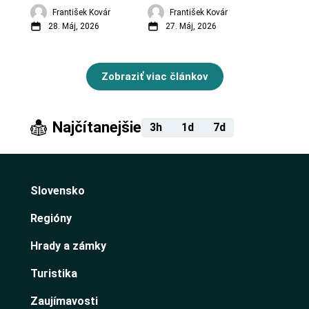
František Kovár
František Kovár
28. Máj, 2026
27. Máj, 2026
Zobraziť viac článkov
Najčítanejšie
3h
1d
7d
Slovensko
Regióny
Hrady a zámky
Turistika
Zaujímavosti