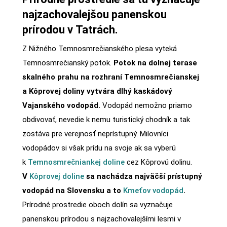
najzachovalejšou panenskou
prírodou v Tatrách.
Z Nižného Temnosmrečianského plesa vyteká
Temnosmrečianský potok.
Potok na dolnej terase
skalného prahu na rozhraní Temnosmrečianskej
a Kôprovej doliny vytvára dlhý kaskádový
Vajanského vodopád.
Vodopád nemožno priamo
obdivovať, nevedie k nemu turistický chodník a tak
zostáva pre verejnosť neprístupný. Milovníci
vodopádov si však prídu na svoje ak sa vyberú
k
Temnosmrečniankej doline
cez Kôprovú dolinu.
V
Kôprovej doline
sa nachádza najväčší prístupný
vodopád na Slovensku a to
Kmeťov vodopád
.
Prírodné prostredie oboch dolín sa vyznačuje
panenskou prírodou s najzachovalejšími lesmi v