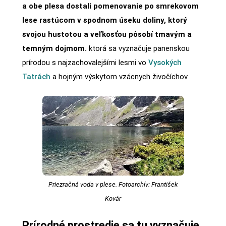
a obe plesa dostali pomenovanie po smrekovom
lese rastúcom v spodnom úseku doliny, ktorý
svojou hustotou a veľkosťou pôsobí tmavým a
temným dojmom.
ktorá sa vyznačuje panenskou
prírodou s najzachovalejšími lesmi vo
Vysokých
Tatrách
a hojným výskytom vzácnych živočíchov
Priezračná voda v plese. Fotoarchív: František
Kovár
Prírodné prostredie sa tu vyznačuje