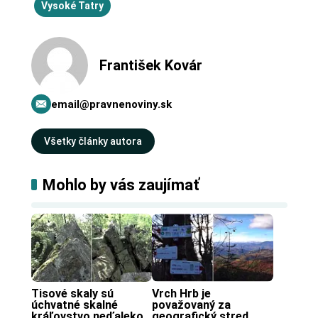
Vysoké Tatry
František Kovár
email@pravnenoviny.sk
Všetky články autora
Mohlo by vás zaujímať
Tisové skaly sú 
Vrch Hrb je 
úchvatné skalné 
považovaný za 
kráľovstvo neďaleko 
geografický stred 