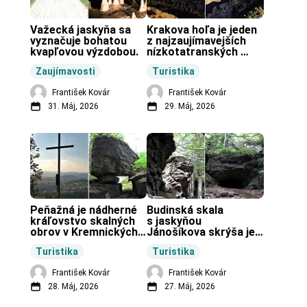
Važecká jaskyňa sa 
Krakova hoľa je jeden 
vyznačuje bohatou 
z najzaujímavejších 
kvapľovou výzdobou.
nízkotatranských 
končiarov.
Zaujímavosti
Turistika
František Kovár
František Kovár
31. Máj, 2026
29. Máj, 2026
Peňažná je nádherné 
Budinská skala 
kráľovstvo skalných 
s jaskyňou 
obrov v Kremnických 
Jánošíkova skrýša je 
vrchoch.
turistická lokalita pri 
Turistika
Turistika
obci Budiná.
František Kovár
František Kovár
28. Máj, 2026
27. Máj, 2026