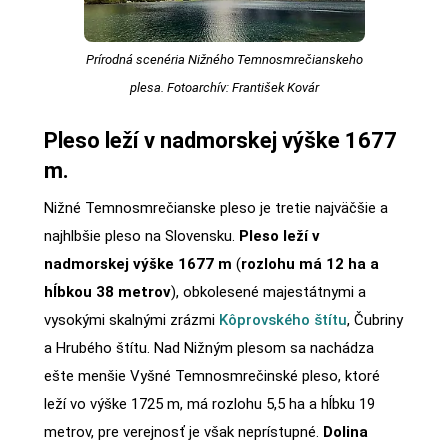
Prírodná scenéria Nižného Temnosmrečianskeho
plesa. Fotoarchív: František Kovár
Pleso leží v nadmorskej výške 1677
m.
Nižné Temnosmrečianske pleso je tretie najväčšie a
najhlbšie pleso na Slovensku.
Pleso leží v
nadmorskej výške 1677 m
(
rozlohu má 12 ha a
hĺbkou 38 metrov
), obkolesené majestátnymi a
vysokými skalnými zrázmi
Kôprovského štítu
, Čubriny
a Hrubého štítu. Nad Nižným plesom sa nachádza
ešte menšie Vyšné Temnosmrečinské pleso, ktoré
leží vo výške 1725 m, má rozlohu 5,5 ha a hĺbku 19
metrov, pre verejnosť je však neprístupné.
Dolina