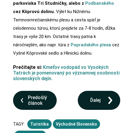
parkoviska Tri Studničky, alebo z
Podbanského
cez Kôprovú dolinu.
Výlet ku Nižnému
Temnosmrečianskému plesu a cesta späť je
celodennou túrou, ktorú prejdete za 7-8 hodín, dĺžka
trasy je vyše 20 km. Ostatné trasy patria k
náročnejším, ako napr. túra z
Popradského plesa
cez
Vyšné Kôprovské sedlo a Hlinickú dolinu.
Prečítajte si:
Kmeťov vodopád vo Vysokých
Tatrách je pomenovaný po významnej osobnosti
slovenských dejín.
Predošlý
Ďalej
článok
TAGY:
Turistika
Východné Slovensko