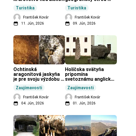
Zochovej chaty.
Slovenska.
Turistika
Turistika
František Kovár
František Kovár
11. Jún, 2026
09. Jún, 2026
Ochtinská 
Holíčska svätyňa 
aragonitová jaskyňa 
pripomína 
je pre svoju výzdobu 
svetoznámu anglickú 
unikátnou jaskyňou 
pravekú stavbu.
Zaujímavosti
Zaujímavosti
vo svete.
František Kovár
František Kovár
04. Jún, 2026
01. Jún, 2026