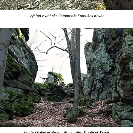
Výhľad z vrcholu. Fotoarchív: František Kovár
Medzi skalnými obrami. Fotoarchív: František Kovár