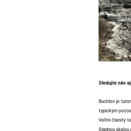
Sledujte nás a
Buchlov je turis
typickým pozost
Veľmi členitý t
Sladnou skalou