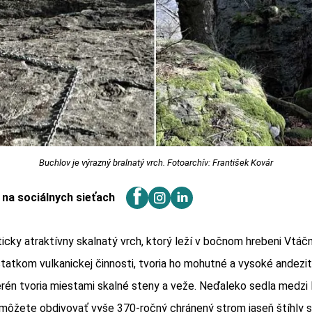
Buchlov je výrazný bralnatý vrch. Fotoarchív: František Kovár
j na sociálnych sieťach
ticky atraktívny skalnatý vrch, ktorý leží v bočnom hrebeni Vtáčn
atkom vulkanickej činnosti, tvoria ho mohutné a vysoké andezit
erén tvoria miestami skalné steny a veže. Neďaleko sedla medz
 môžete obdivovať vyše 370-ročný chránený strom jaseň štíhly