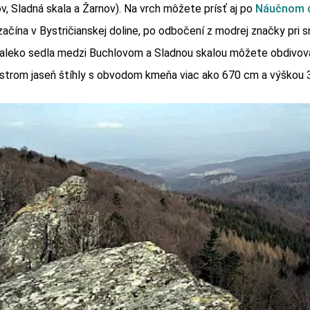
v, Sladná skala a Žarnov). Na vrch môžete prísť aj po
Náučnom 
 začína v Bystričianskej doline, po odbočení z modrej značky pri 
ďaleko sedla medzi Buchlovom a Sladnou skalou môžete obdivov
strom jaseň štíhly s obvodom kmeňa viac ako 670 cm a výškou 