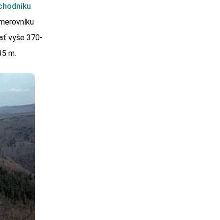
chodníku
smerovníku
ať vyše 370-
35 m.