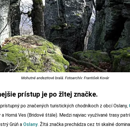
Mohutné andezitové bralá. Fotoarchív: František Kovár
jšie prístup je po žltej značke.
 prístupný po značených turistických chodníkoch z obcí Oslany,
 a Horná Ves (Bridové štále). Medzi najviac využívané trasy patr
strý Grúň a
Oslany
. Žltá značka prechádza cez tri skalné domi