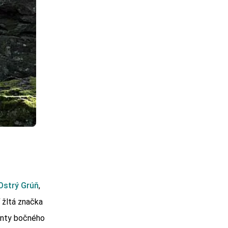
Ostrý Grúň
,
í žltá značka
nanty bočného