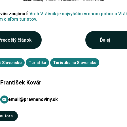
 vás zaujímať:
Vrch Vtáčnik je najvyšším vrchom pohoria Vtáč
 cieľom turistov.
Predošlý článok
Ďalej
é Slovensko
Turistika
Turistika na Slovensku
František Kovár
email@pravnenoviny.sk
 autora