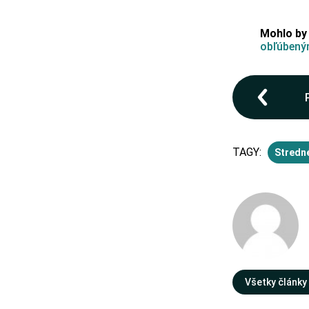
Mohlo by
obľúbeným
TAGY:
Stredn
Všetky články