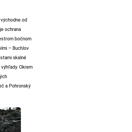
e východne od
 je ochrana
 pestrom bočnom
olmi – Buchlov
estami skalné
é výhľady. Okrem
ných
beč a Pohronský