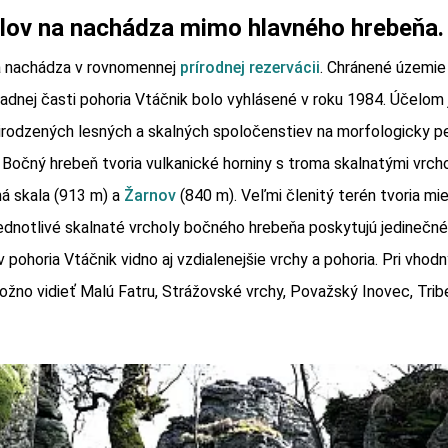
lov na nachádza mimo hlavného hrebeňa.
a nachádza v rovnomennej
prírodnej rezervácii
. Chránené územi
padnej časti pohoria Vtáčnik bolo vyhlásené v roku 1984. Účelom
irodzených lesných a skalných spoločenstiev na morfologicky
. Bočný hrebeň tvoria vulkanické horniny s troma skalnatými vrch
ná skala (913 m) a
Žarnov
(840 m). Veľmi členitý terén tvoria mi
ednotlivé skalnaté vrcholy bočného hrebeňa poskytujú jedinečn
 pohoria Vtáčnik vidno aj vzdialenejšie vrchy a pohoria. Pri vhod
no vidieť Malú Fatru, Strážovské vrchy, Považský Inovec, Tri