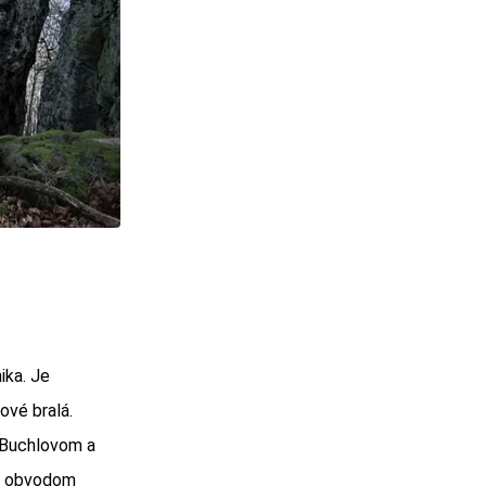
ika. Je
ové bralá.
i Buchlovom a
 s obvodom