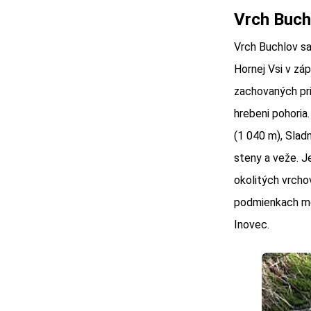
Vrch Buch
Vrch Buchlov s
Hornej Vsi v zá
zachovaných pr
hrebeni pohoria
(1 040 m), Slad
steny a veže. J
okolitých vrchov
podmienkach mož
Inovec.