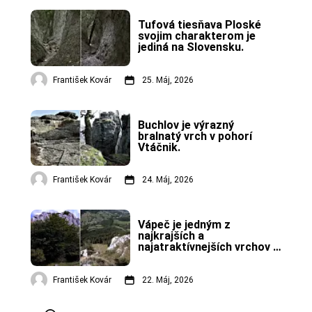
Tufová tiesňava Ploské 
svojim charakterom je 
jediná na Slovensku.
František Kovár
25. Máj, 2026
Buchlov je výrazný 
bralnatý vrch v pohorí 
Vtáčnik.
František Kovár
24. Máj, 2026
Vápeč je jedným z 
najkrajších a 
najatraktívnejších vrchov v 
Strážovských vrchoch.
František Kovár
22. Máj, 2026