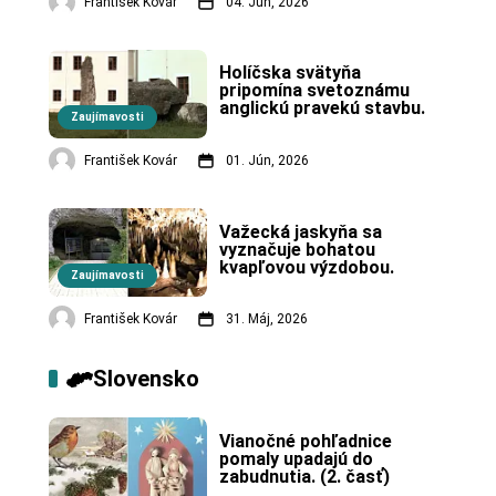
František Kovár
04. Jún, 2026
Holíčska svätyňa 
pripomína svetoznámu 
anglickú pravekú stavbu.
Zaujímavosti
František Kovár
01. Jún, 2026
Važecká jaskyňa sa 
vyznačuje bohatou 
kvapľovou výzdobou.
Zaujímavosti
František Kovár
31. Máj, 2026
Slovensko
Vianočné pohľadnice 
pomaly upadajú do 
zabudnutia. (2. časť)