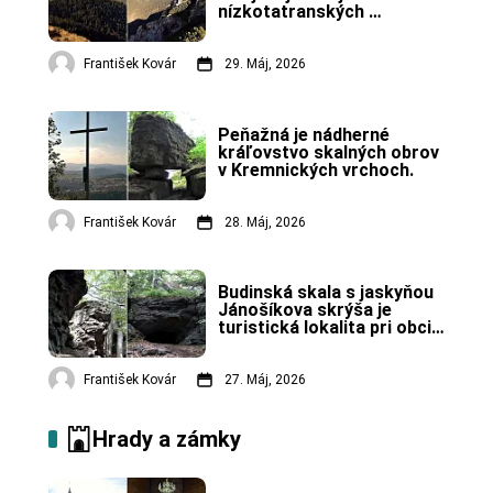
nízkotatranských 
končiarov.
František Kovár
29. Máj, 2026
Peňažná je nádherné 
kráľovstvo skalných obrov 
v Kremnických vrchoch.
František Kovár
28. Máj, 2026
Budinská skala s jaskyňou 
Jánošíkova skrýša je 
turistická lokalita pri obci 
Budiná.
František Kovár
27. Máj, 2026
Hrady a zámky