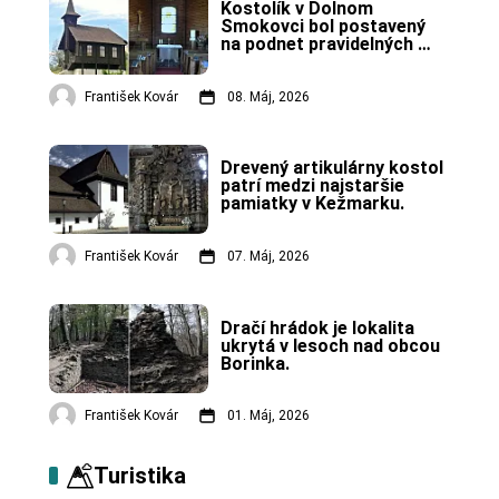
Kostolík v Dolnom 
Smokovci bol postavený 
na podnet pravidelných 
návštevníkov tejto 
tatranskej osady.
František Kovár
08. Máj, 2026
Drevený artikulárny kostol 
patrí medzi najstaršie 
pamiatky v Kežmarku.
František Kovár
07. Máj, 2026
Dračí hrádok je lokalita 
ukrytá v lesoch nad obcou 
Borinka.
František Kovár
01. Máj, 2026
Turistika