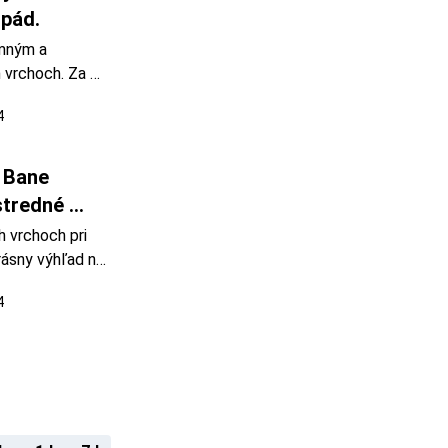
opád.
mným a 
vrchoch. Za 
u 1995, v CHKO 
4
Fotoarchív: 
i dostatku 
 Bane 
tredné 
 vrchoch pri 
ásny výhľad na 
 na vrch Hulín 
4
 Hulín. 