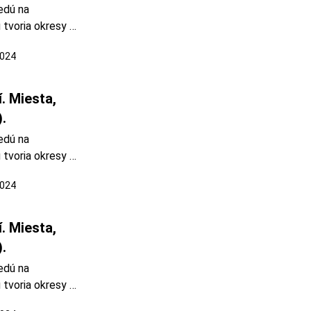
dú na 
 tvoria okresy 
avnica. Turisti 
2024
tika bola 
orsku počas 
bola okrem 
 Miesta, 
).
dú na 
 tvoria okresy 
iavnica. Vrch 
2024
 Hulín je známy 
vypína skalný 
 Miesta, 
).
dú na 
 tvoria okresy 
iavnica. 