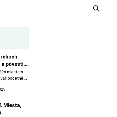
vrchoch 
a povesti. 
jším miestam 
vali početné 
zda 
2025
h sitnianskych 
nou do pekla. 
 Miesta, 
).