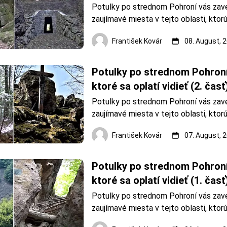
Potulky po strednom Pohroní vás zave
zaujímavé miesta v tejto oblasti, ktorú
Žiar nad Hronom, Žarnovica a Banská Šti
František Kovár
08. August, 
pod Sitnom. Zdroj: OZ KAMENICA Turis
spočiatku zábavka pre bohatých. V Uh
Bachovho absolutizmu (1849 – 1860) 
Potulky po strednom Pohroní.
iného 
ktoré sa oplatí vidieť (2. časť
Potulky po strednom Pohroní vás zave
zaujímavé miesta v tejto oblasti, ktorú
Žiar nad Hronom, Žarnovica a Banská Št
František Kovár
07. August, 
Hulín. Fotoarchív: František Kovár Vrch
aj ako Biela skala. Nad obcou Brehy sa 
vrch Hulín (650
Potulky po strednom Pohroní.
ktoré sa oplatí vidieť (1. časť
Potulky po strednom Pohroní vás zave
zaujímavé miesta v tejto oblasti, ktorú
Žiar nad Hronom, Žarnovica a Banská Št