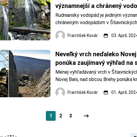
významnejší a chránený vod
Rudniansky vodopád je jediným význa
chráneným vodopádom v Štiavnických 
prírodnú pamiatku je vyhlásený od rok
František Kovár
03. Apríl, 202
Štiavnické vrchy. Rudniansky vodopád. 
František Kovár Rudniansky vodopád pr
vody je jeden z najkr
Neveľký vrch neďaleko Novej
ponúka zaujímavý výhľad na s
Pohronie.
Menej vyhľadávaný vrch v Štiavnických
Novej Bani, nad obcou Brehy ponúka kr
veľkú časť stredného Pohronia. Výstup
František Kovár
01. Apríl, 202
nie je veľmi náročný a časovo dlhý. Vrch
Fotoarchív: František Kovár Vrch
1
2
3