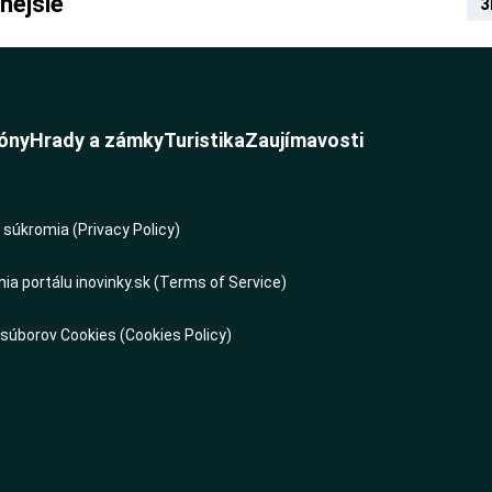
nejšie
3
óny
Hrady a zámky
Turistika
Zaujímavosti
súkromia (Privacy Policy)
a portálu inovinky.sk (Terms of Service)
 súborov Cookies (Cookies Policy)
s