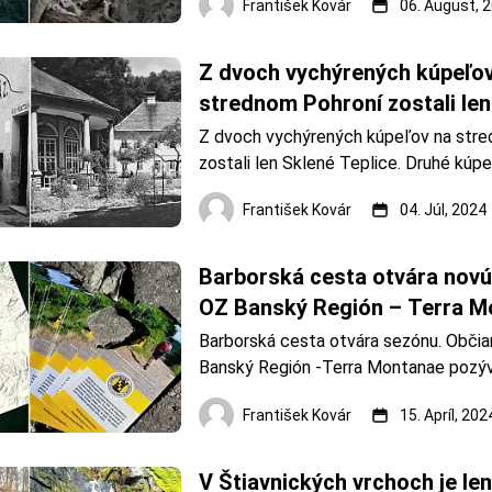
František Kovár
06. August, 
Szabóova skala. Fotoarchív: František 
Szabóova skala bola za prírodnú rezer
v roku 1907. Od roku 190
Z dvoch vychýrených kúpeľov
strednom Pohroní zostali len
Z dvoch vychýrených kúpeľov na stre
zostali len Sklené Teplice. Druhé kúpe
zanikli po rozsiahlom požiari v závere v
František Kovár
04. Júl, 2024
úsiliu niekoľkých nadšencov sa už kúpe
obnoviť. Sklené Teplice. Zdroj: OZ K
písomná
Barborská cesta otvára novú 
OZ Banský Región – Terra M
oslávi 10. výročie svojho zalo
Barborská cesta otvára sezónu. Občia
Banský Región -Terra Montanae pozýva
sezóny 2024, ktoré sa uskutoční 27. ap
František Kovár
15. Apríl, 202
(sobota) o 11:00 h v obci Ostrá Lúka (p
Barborská cesta. Zdroj: OZ Banský Reg
Montanae Otvorí sa prv&aa
V Štiavnických vrchoch je len