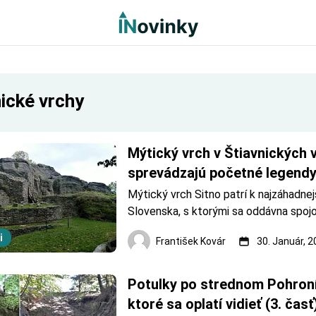
ické vrchy
Mýtický vrch v Štiavnických 
sprevádzajú početné legendy 
(3. časť)
Mýtický vrch Sitno patrí k najzáhadne
Slovenska, s ktorými sa oddávna spojo
legendy, povesti či ľudové pesničky. A
i
František Kovár
30. Január, 
najznámejšia povesť hovorí o zakliatyc
rytieroch. Sitno malo byť aj priamo brá
Jednou z legiend je aj p
Potulky po strednom Pohroní.
ktoré sa oplatí vidieť (3. časť