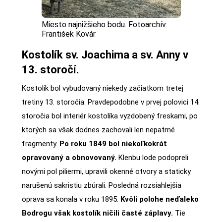
Miesto najnižšieho bodu. Fotoarchív:
František Kovár
Kostolík sv. Joachima a sv. Anny v
13. storočí.
Kostolík bol vybudovaný niekedy začiatkom tretej
tretiny 13. storočia. Pravdepodobne v prvej polovici 14.
storočia bol interiér kostolíka vyzdobený freskami, po
ktorých sa však dodnes zachovali len nepatrné
fragmenty.
Po roku 1849 bol niekoľkokrát
opravovaný a obnovovaný.
Klenbu lode podopreli
novými pol piliermi, upravili okenné otvory a staticky
narušenú sakristiu zbúrali. Posledná rozsiahlejšia
oprava sa konala v roku 1895.
Kvôli polohe neďaleko
Bodrogu však kostolík ničili časté záplavy.
Tie