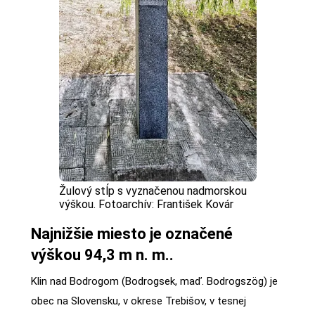
Žulový stĺp s vyznačenou nadmorskou
výškou. Fotoarchív: František Kovár
Najnižšie miesto je označené
výškou 94,3 m n. m..
Klin nad Bodrogom (Bodrogsek, maď. Bodrogszög) je
obec na Slovensku, v okrese Trebišov, v tesnej