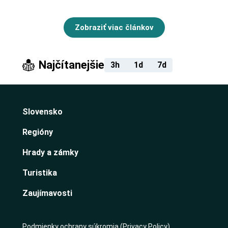
Zobraziť viac článkov
Najčítanejšie
3h
1d
7d
Slovensko
Regióny
Hrady a zámky
Turistika
Zaujímavosti
Podmienky ochrany súkromia (Privacy Policy)