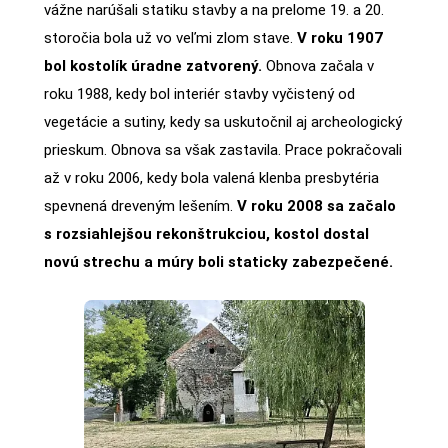
vážne narúšali statiku stavby a na prelome 19. a 20.
storočia bola už vo veľmi zlom stave.
V roku 1907
bol kostolík úradne zatvorený.
Obnova začala v
roku 1988, kedy bol interiér stavby vyčistený od
vegetácie a sutiny, kedy sa uskutočnil aj archeologický
prieskum. Obnova sa však zastavila. Prace pokračovali
až v roku 2006, kedy bola valená klenba presbytéria
spevnená dreveným lešením.
V roku 2008 sa začalo
s rozsiahlejšou rekonštrukciou, kostol dostal
novú strechu a múry boli staticky zabezpečené.