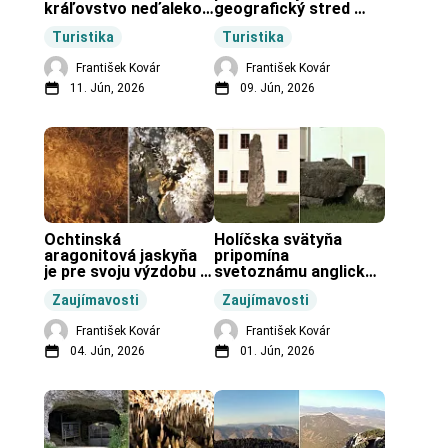
kráľovstvo neďaleko 
geografický stred 
Zochovej chaty.
Slovenska.
Turistika
Turistika
František Kovár
František Kovár
11. Jún, 2026
09. Jún, 2026
Ochtinská 
Holíčska svätyňa 
aragonitová jaskyňa 
pripomína 
je pre svoju výzdobu 
svetoznámu anglickú 
unikátnou jaskyňou 
pravekú stavbu.
Zaujímavosti
Zaujímavosti
vo svete.
František Kovár
František Kovár
04. Jún, 2026
01. Jún, 2026