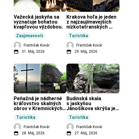
Važecká jaskyňa sa 
Krakova hoľa je jeden 
vyznačuje bohatou 
z najzaujímavejších 
kvapľovou výzdobou.
nízkotatranských 
končiarov.
Zaujímavosti
Turistika
František Kovár
František Kovár
31. Máj, 2026
29. Máj, 2026
Peňažná je nádherné 
Budinská skala 
kráľovstvo skalných 
s jaskyňou 
obrov v Kremnických 
Jánošíkova skrýša je 
vrchoch.
turistická lokalita pri 
Turistika
Turistika
obci Budiná.
František Kovár
František Kovár
28. Máj, 2026
27. Máj, 2026