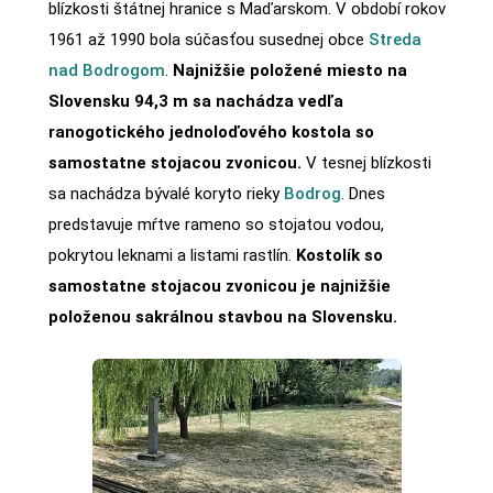
blízkosti štátnej hranice s Maďarskom. V období rokov
1961 až 1990 bola súčasťou susednej obce
Streda
nad Bodrogom
.
Najnižšie položené miesto na
Slovensku 94,3 m sa nachádza vedľa
ranogotického jednoloďového kostola so
samostatne stojacou zvonicou.
V tesnej blízkosti
sa nachádza bývalé koryto rieky
Bodrog
. Dnes
predstavuje mŕtve rameno so stojatou vodou,
pokrytou leknami a listami rastlín.
Kostolík so
samostatne stojacou zvonicou je najnižšie
položenou sakrálnou stavbou na Slovensku.