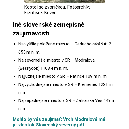
Kostol so zvoničkou. Fotoarchív:
František Kovár
Iné slovenské zemepisné
zaujímavosti.
Najvyššie položené miesto – Gerlachovský štít 2
655 m n. m.
Najsevernejšie miesto v SR – Modralová
(Beskydok) 1168,4 m n. m.
Najjužnejšie miesto v SR – Patince 109 m n. m.
Najvýchodnejšie miesto v SR – Kremenec 1221 m
n. m.
Najzápadnejšie miesto v SR – Záhorská Ves 149 m
n. m.
Mohlo by vás zaujímať: Vrch Modralová má
prívlastok Slovenský severný pól.