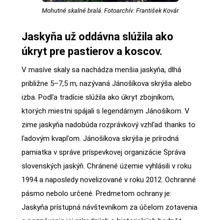
Mohutné skalné bralá. Fotoarchív: František Kovár
Jaskyňa už oddávna slúžila ako
úkryt pre pastierov a koscov.
V masíve skaly sa nachádza menšia jaskyňa, dlhá
približne 5–7,5 m, nazývaná Jánošíkova skrýša alebo
izba. Podľa tradície slúžila ako úkryt zbojníkom,
ktorých miestni spájali s legendárnym Jánošíkom. V
zime jaskyňa nadobúda rozprávkový vzhľad thanks to
ľadovým kvapľom. Jánošíkova skrýša je prírodná
pamiatka v správe príspevkovej organizácie Správa
slovenských jaskýň. Chránené územie vyhlásili v roku
1994 a naposledy novelizované v roku 2012. Ochranné
pásmo nebolo určené. Predmetom ochrany je:
Jaskyňa prístupná návštevníkom za účelom zotavenia