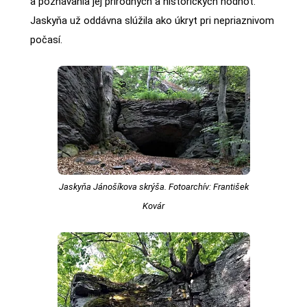
a poznávania jej prírodných a historických hodnôt.
Jaskyňa už oddávna slúžila ako úkryt pri nepriaznivom
počasí.
Jaskyňa Jánošíkova skrýša. Fotoarchív: František
Kovár