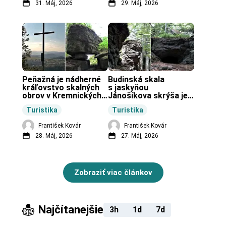
31. Máj, 2026
29. Máj, 2026
Peňažná je nádherné 
Budinská skala 
kráľovstvo skalných 
s jaskyňou 
obrov v Kremnických 
Jánošíkova skrýša je 
vrchoch.
turistická lokalita pri 
Turistika
Turistika
obci Budiná.
František Kovár
František Kovár
28. Máj, 2026
27. Máj, 2026
Zobraziť viac článkov
Najčítanejšie
3h
1d
7d