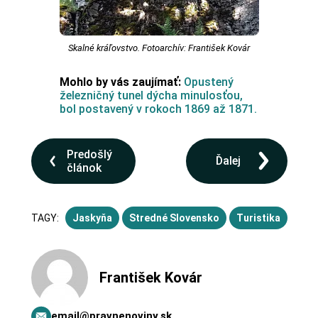
Skalné kráľovstvo. Fotoarchív: František Kovár
Mohlo by vás zaujímať:
Opustený
železničný tunel dýcha minulosťou,
bol postavený v rokoch 1869 až 1871.
Predošlý
Ďalej
článok
TAGY:
Jaskyňa
Stredné Slovensko
Turistika
František Kovár
email@pravnenoviny.sk