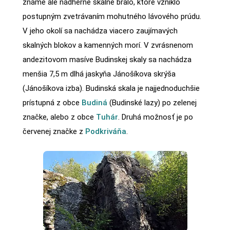
známe ale nádherné skalné bralo, ktoré vzniklo
postupným zvetrávaním mohutného lávového prúdu.
V jeho okolí sa nachádza viacero zaujímavých
skalných blokov a kamenných morí. V zvrásnenom
andezitovom masíve Budinskej skaly sa nachádza
menšia 7,5 m dlhá jaskyňa Jánošíkova skrýša
(Jánošíkova izba). Budinská skala je najjednoduchšie
prístupná z obce
Budiná
(Budinské lazy) po zelenej
značke, alebo z obce
Tuhár
. Druhá možnosť je po
červenej značke z
Podkriváňa
.