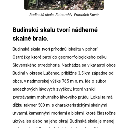
Budinská skala. Fotoarchív: František Kovár
Budinskú skalu tvorí nádherné
skalné bralo.
Budinská skala tvorí prírodnú lokalitu v pohorí
Ostrôžky, ktoré patrí do geomorfologického celku
Slovenského stredohoria. Nachádza sa v katastri obce
Budiná v okrese Lučenec, približne 3,5 km západne od
obce, v nadmorskej výške 765 m n. m. Ide o súbor
andezitových lávových zvyškov, ktoré vznikli
zvetrávaním mohutného lávového prúdu. Lokalita má
dĺžku takmer 500 m, s charakteristickými skalnými
útvarmi, kamennými moriami a blokmi, ktoré čiastočne
ukrýva les alebo na jeho okraj. Budinská skala je menej