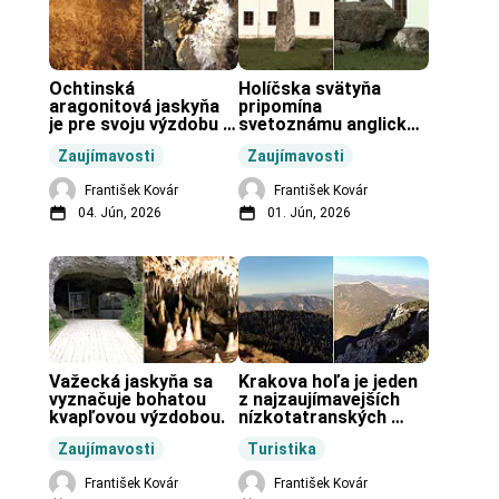
Ochtinská 
Holíčska svätyňa 
aragonitová jaskyňa 
pripomína 
je pre svoju výzdobu 
svetoznámu anglickú 
unikátnou jaskyňou 
pravekú stavbu.
Zaujímavosti
Zaujímavosti
vo svete.
František Kovár
František Kovár
04. Jún, 2026
01. Jún, 2026
Važecká jaskyňa sa 
Krakova hoľa je jeden 
vyznačuje bohatou 
z najzaujímavejších 
kvapľovou výzdobou.
nízkotatranských 
končiarov.
Zaujímavosti
Turistika
František Kovár
František Kovár