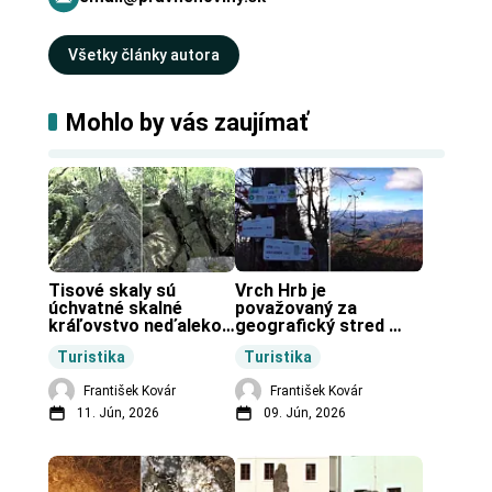
Všetky články autora
Mohlo by vás zaujímať
Tisové skaly sú 
Vrch Hrb je 
úchvatné skalné 
považovaný za 
kráľovstvo neďaleko 
geografický stred 
Zochovej chaty.
Slovenska.
Turistika
Turistika
František Kovár
František Kovár
11. Jún, 2026
09. Jún, 2026