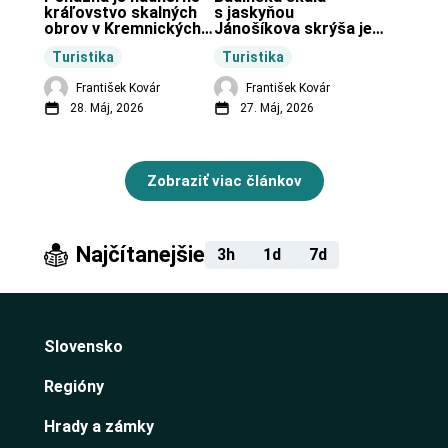
kráľovstvo skalných 
s jaskyňou 
obrov v Kremnických 
Jánošíkova skrýša je 
vrchoch.
turistická lokalita pri 
Turistika
Turistika
obci Budiná.
František Kovár
František Kovár
28. Máj, 2026
27. Máj, 2026
Zobraziť viac článkov
Najčítanejšie
3h
1d
7d
Slovensko
Regióny
Hrady a zámky