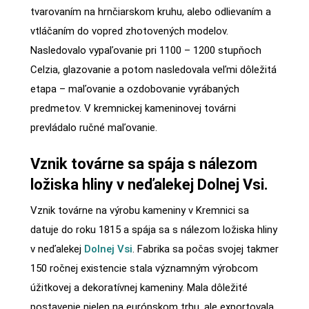
tvarovaním na hrnčiarskom kruhu, alebo odlievaním a
vtláčaním do vopred zhotovených modelov.
Nasledovalo vypaľovanie pri 1100 – 1200 stupňoch
Celzia, glazovanie a potom nasledovala veľmi dôležitá
etapa – maľovanie a ozdobovanie vyrábaných
predmetov. V kremnickej kameninovej továrni
prevládalo ručné maľovanie.
Vznik továrne sa spája s nálezom
ložiska hliny v neďalekej Dolnej Vsi.
Vznik továrne na výrobu kameniny v Kremnici sa
datuje do roku 1815 a spája sa s nálezom ložiska hliny
v neďalekej
Dolnej Vsi
. Fabrika sa počas svojej takmer
150 ročnej existencie stala významným výrobcom
úžitkovej a dekoratívnej kameniny. Mala dôležité
postavenie nielen na európskom trhu, ale exportovala