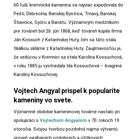
60 ľudí, kremnická kamenina sa najviac expedovala do
Pešti, Debrecína, Banskej Bystrice, Trnavy, Banskej
Štiavnice, Györu a Banátu. Významným medzníkom
pre továreň bol 26. jún 1868, keď továreň kúpila firma
Ján Kossuch z Katarínskej Huty, čím sa táto stala
filiálkou sklárne z Katarínskej Huty. Zaujímavosťou je,
že vedúcou v Kremnici sa stala Karolína Kossuchová,
v roku 1885 ju vystriedala Ida Kossuchová – švagriná
Karolíny Kossuchovej.
Vojtech Angyal prispel k popularite
kameniny vo svete.
Významné obdobie kameninovej továrne nastalo pri
spolupráci s
Vojtechom Angyalom
v 70. rokoch 19.
storočia. Svojou tvorbou pozdvihol najmä výtvarnú
úroveň vyrábaných ozdobných a úžitkových