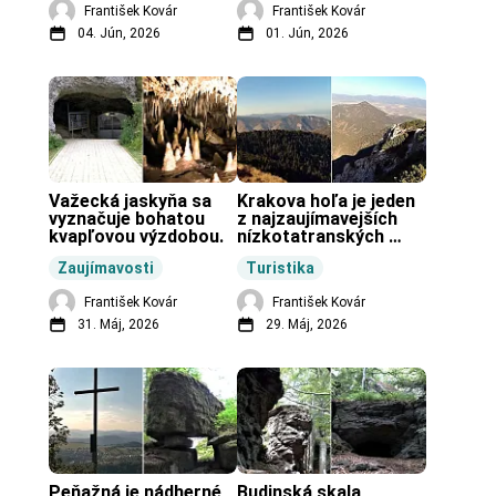
František Kovár
František Kovár
04. Jún, 2026
01. Jún, 2026
Važecká jaskyňa sa 
Krakova hoľa je jeden 
vyznačuje bohatou 
z najzaujímavejších 
kvapľovou výzdobou.
nízkotatranských 
končiarov.
Zaujímavosti
Turistika
František Kovár
František Kovár
31. Máj, 2026
29. Máj, 2026
Peňažná je nádherné 
Budinská skala 