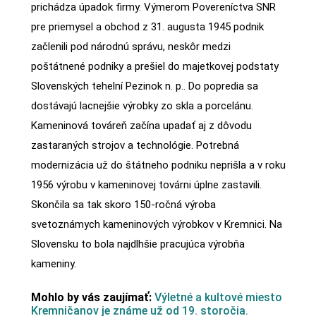
prichádza úpadok firmy. Výmerom Povereníctva SNR
pre priemysel a obchod z 31. augusta 1945 podnik
začlenili pod národnú správu, neskôr medzi
poštátnené podniky a prešiel do majetkovej podstaty
Slovenských tehelní Pezinok n. p.. Do popredia sa
dostávajú lacnejšie výrobky zo skla a porcelánu.
Kameninová továreň začína upadať aj z dôvodu
zastaraných strojov a technológie. Potrebná
modernizácia už do štátneho podniku neprišla a v roku
1956 výrobu v kameninovej továrni úplne zastavili.
Skončila sa tak skoro 150-ročná výroba
svetoznámych kameninových výrobkov v Kremnici. Na
Slovensku to bola najdlhšie pracujúca výrobňa
kameniny.
Mohlo by vás zaujímať:
Výletné a kultové miesto
Kremničanov je známe už od 19. storočia.