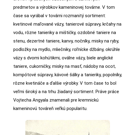
predmetov a výrobkov kameninovej továrne. V tom
čase sa vyrábal v továrni rozmanitý sortiment:
kvetinové maľované vázy, tanierové súpravy, krčahy na
vodu, rôzne tanieriky a mištičky, ozdobné taniere na
stenu, dezertné taniere, kanvy, nočníky, misky na ryby,
podložky na mydlo, mliečniky, roľnícke džbány, okrúhle
vázy s dvomi kohútikmi, oválne vázy, biele anglické
taniere, cukorničky, misky na masť, nádoby na ocot,
kompótové súpravy, kávové šálky a tanieriky, popolníky,
rôzne kvetináče a ďalšie výrobky. V tom čase to bol
veľmi široký a na trhu žiadaný sortiment. Práve práce
Vojtecha Angyala znamenali pre kremnickú
kameninovú továreň veľkú popularitu.