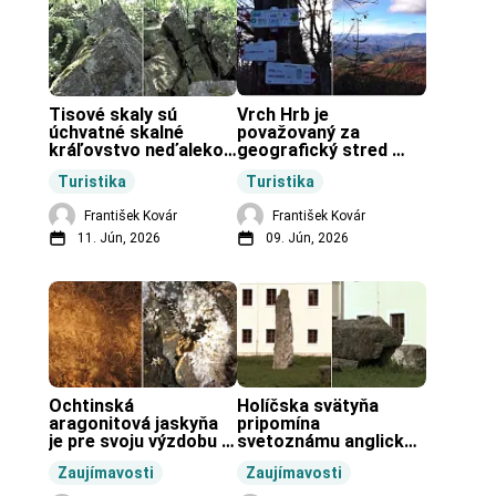
Tisové skaly sú 
Vrch Hrb je 
úchvatné skalné 
považovaný za 
kráľovstvo neďaleko 
geografický stred 
Zochovej chaty.
Slovenska.
Turistika
Turistika
František Kovár
František Kovár
11. Jún, 2026
09. Jún, 2026
Ochtinská 
Holíčska svätyňa 
aragonitová jaskyňa 
pripomína 
je pre svoju výzdobu 
svetoznámu anglickú 
unikátnou jaskyňou 
pravekú stavbu.
Zaujímavosti
Zaujímavosti
vo svete.