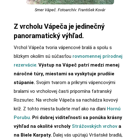
Smer Vápeč. Fotoarchív: František Kovár
Z vrcholu Vápeča je jedinečný
panoramatický výhľad.
Vrchol Vápeča tvoria vápencové bralá a spolu s
blízkym okolím sú súčasťou
rovnomennej prírodnej
rezervácie
.
Výstup na Vápeč patrí medzi menej
náročné túry, miestami sa vyskytuje prudšie
stúpanie.
Svojim tvarom a príkrymi vápencovými
bralami vo vrcholovej časti pripomína fatranský
Rozsutec. Na vrchole Vápeča sa nachádza kovový
kríž. Z tohto miesta budete mať ako na dlani
Hornú
Porubu
.
Pri dobrej viditeľnosti sa ponúka krásny
výhľad na okolité vrcholy
Strážovských vrchov
a
na Biele Karpaty.
Ďalej vás upútajú Vršatské bradlá,