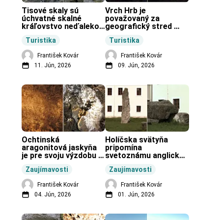
Tisové skaly sú 
Vrch Hrb je 
úchvatné skalné 
považovaný za 
kráľovstvo neďaleko 
geografický stred 
Zochovej chaty.
Slovenska.
Turistika
Turistika
František Kovár
František Kovár
11. Jún, 2026
09. Jún, 2026
Ochtinská 
Holíčska svätyňa 
aragonitová jaskyňa 
pripomína 
je pre svoju výzdobu 
svetoznámu anglickú 
unikátnou jaskyňou 
pravekú stavbu.
Zaujímavosti
Zaujímavosti
vo svete.
František Kovár
František Kovár
04. Jún, 2026
01. Jún, 2026