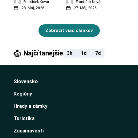
František Kovár
František Kovár
28. Máj, 2026
27. Máj, 2026
Zobraziť viac článkov
Najčítanejšie
3h
1d
7d
Slovensko
Regióny
Hrady a zámky
Turistika
Zaujímavosti