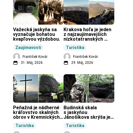
Važecká jaskyňa sa 
Krakova hoľa je jeden 
vyznačuje bohatou 
z najzaujímavejších 
kvapľovou výzdobou.
nízkotatranských 
končiarov.
Zaujímavosti
Turistika
František Kovár
František Kovár
31. Máj, 2026
29. Máj, 2026
Peňažná je nádherné 
Budinská skala 
kráľovstvo skalných 
s jaskyňou 
obrov v Kremnických 
Jánošíkova skrýša je 
vrchoch.
turistická lokalita pri 
Turistika
Turistika
obci Budiná.