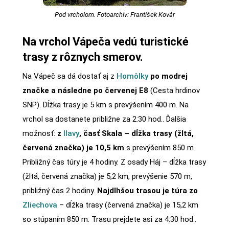
Pod vrcholom. Fotoarchív: František Kovár
Na vrchol Vápeča vedú turistické
trasy z rôznych smerov.
Na Vápeč sa dá dostať aj z
Homôlky
po modrej
značke a následne po červenej E8
(Cesta hrdinov
SNP). Dĺžka trasy je 5 km s prevýšením 400 m. Na
vrchol sa dostanete približne za 2:30 hod.. Ďalšia
možnosť:
z
Ilavy
, časť Skala – dĺžka trasy (žltá,
červená značka) je 10,5 km
s prevýšením 850 m.
Približný čas túry je 4 hodiny. Z osady Háj – dĺžka trasy
(žltá, červená značka) je 5,2 km, prevýšenie 570 m,
približný čas 2 hodiny.
Najdlhšou trasou je túra zo
Zliechova
– dĺžka trasy (červená značka) je 15,2 km
so stúpaním 850 m. Trasu prejdete asi za 4:30 hod..