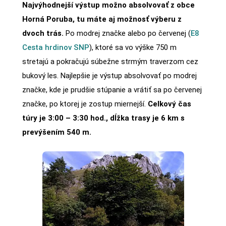
Najvýhodnejší výstup možno absolvovať z obce
Horná Poruba, tu máte aj možnosť výberu z
dvoch trás.
Po modrej značke alebo po červenej (
E8
Cesta hrdinov SNP
), ktoré sa vo výške 750 m
stretajú a pokračujú súbežne strmým traverzom cez
bukový les. Najlepšie je výstup absolvovať po modrej
značke, kde je prudšie stúpanie a vrátiť sa po červenej
značke, po ktorej je zostup miernejší.
Celkový čas
túry je 3:00 – 3:30 hod., dĺžka trasy je 6 km s
prevýšením 540 m.