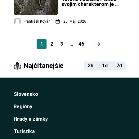
svojim charakterom je 
jediná na Slovensku.
František Kovár
25. Máj, 2026
1
2
3
…
46
Najčítanejšie
3h
1d
7d
Slovensko
Regióny
Hrady a zámky
Turistika