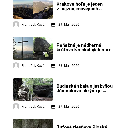
Krakova hoľa je jeden 
z najzaujímavejších 
nízkotatranských 
končiarov.
František Kovár
29. Máj, 2026
Peňažná je nádherné 
kráľovstvo skalných obrov 
v Kremnických vrchoch.
František Kovár
28. Máj, 2026
Budinská skala s jaskyňou 
Jánošíkova skrýša je 
turistická lokalita pri obci 
Budiná.
František Kovár
27. Máj, 2026
Tufová tiesňava Ploské 