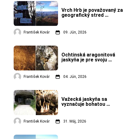
Vrch Hrb je považovaný za 
geografický stred 
Slovenska.
František Kovár
09. Jún, 2026
Ochtinská aragonitová 
jaskyňa je pre svoju 
výzdobu unikátnou 
jaskyňou vo svete.
František Kovár
04. Jún, 2026
Važecká jaskyňa sa 
vyznačuje bohatou 
kvapľovou výzdobou.
František Kovár
31. Máj, 2026