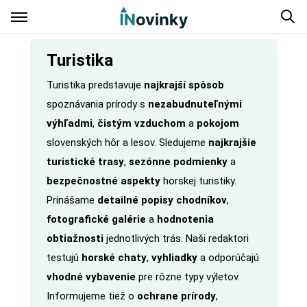
Turistika
Turistika predstavuje
najkrajší spôsob
spoznávania prírody s
nezabudnuteľnými
výhľadmi
,
čistým vzduchom
a
pokojom
slovenských hôr a lesov. Sledujeme
najkrajšie
turistické trasy
,
sezónne podmienky
a
bezpečnostné aspekty
horskej turistiky.
Prinášame
detailné popisy chodníkov
,
fotografické galérie
a
hodnotenia
obtiažnosti
jednotlivých trás. Naši redaktori
testujú
horské chaty
,
vyhliadky
a odporúčajú
vhodné vybavenie
pre rôzne typy výletov.
Informujeme tiež o
ochrane prírody
,