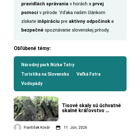
pravidlách správania
v horách a
prvej
pomoci
v prírode. Vďaka našim článkom
získate
inšpiráciu
pre
aktívny odpočinok
a
bezpečné
spoznávanie slovenskej prírody.
Obľúbené témy:
Národný park Nízke Tatry
Turistika na Slovensku
Veľká Fatra
Vodopády
Tisové skaly sú úchvatné 
skalné kráľovstvo 
neďaleko Zochovej chaty.
František Kovár
11. Jún, 2026