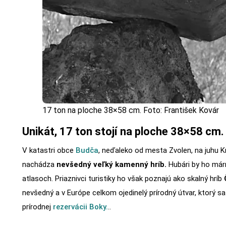
17 ton na ploche 38×58 cm. Foto: František Kovár
Unikát, 17 ton stojí na ploche 38×58 cm.
V katastri obce
Budča
, neďaleko od mesta Zvolen, na juhu 
nachádza
nevšedný veľký kamenný hríb.
Hubári by ho márn
atlasoch. Priaznivci turistiky ho však poznajú ako skalný hríb
nevšedný a v Európe celkom ojedinelý prírodný útvar, ktorý s
prírodnej
rezervácii Boky.
..