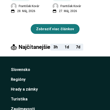
František Kovár
František Kovár
28. Máj, 2026
27. Máj, 2026
Zobraziť viac článkov
Najčítanejšie
3h
1d
7d
Slovensko
Regióny
Hrady a zámky
Turistika
Zaujímavosti