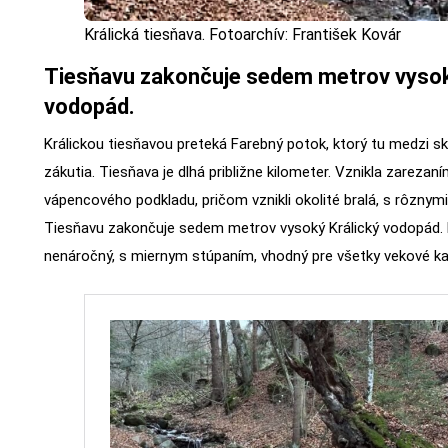
Králická tiesňava. Fotoarchív: František Kovár
Tiesňavu zakončuje sedem metrov vysok
vodopád.
Králickou tiesňavou preteká Farebný potok, ktorý tu medzi ska
zákutia. Tiesňava je dlhá približne kilometer. Vznikla zarez
vápencového podkladu, pričom vznikli okolité bralá, s rôznymi
Tiesňavu zakončuje sedem metrov vysoký Králický vodopád. 
nenáročný, s miernym stúpaním, vhodný pre všetky vekové k