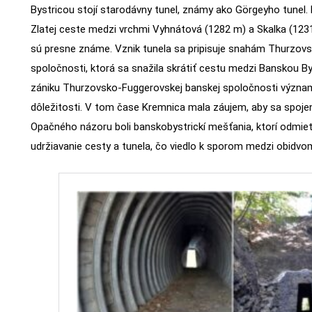
Bystricou stojí starodávny tunel, známy ako Görgeyho tunel.
Zlatej ceste medzi vrchmi Vyhnátová (1282 m) a Skalka (1231
sú presne známe. Vznik tunela sa pripisuje snahám Thurzov
spoločnosti, ktorá sa snažila skrátiť cestu medzi Banskou B
zániku Thurzovsko-Fuggerovskej banskej spoločnosti význam t
dôležitosti. V tom čase Kremnica mala záujem, aby sa spojen
Opačného názoru boli banskobystrickí mešťania, ktorí odmieta
udržiavanie cesty a tunela, čo viedlo k sporom medzi obidv