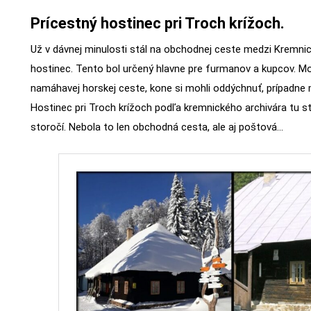
Prícestný hostinec pri Troch krížoch.
Už v dávnej minulosti stál na obchodnej ceste medzi Kremni
hostinec. Tento bol určený hlavne pre furmanov a kupcov. Moh
namáhavej horskej ceste, kone si mohli oddýchnuť, prípadne m
Hostinec pri Troch krížoch podľa kremnického archivára tu stá
storočí. Nebola to len obchodná cesta, ale aj poštová…