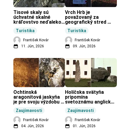
Tisové skaly sú 
Vrch Hrb je 
úchvatné skalné 
považovaný za 
kráľovstvo neďaleko 
geografický stred 
Zochovej chaty.
Slovenska.
Turistika
Turistika
František Kovár
František Kovár
11. Jún, 2026
09. Jún, 2026
Ochtinská 
Holíčska svätyňa 
aragonitová jaskyňa 
pripomína 
je pre svoju výzdobu 
svetoznámu anglickú 
unikátnou jaskyňou 
pravekú stavbu.
Zaujímavosti
Zaujímavosti
vo svete.
František Kovár
František Kovár
04. Jún, 2026
01. Jún, 2026