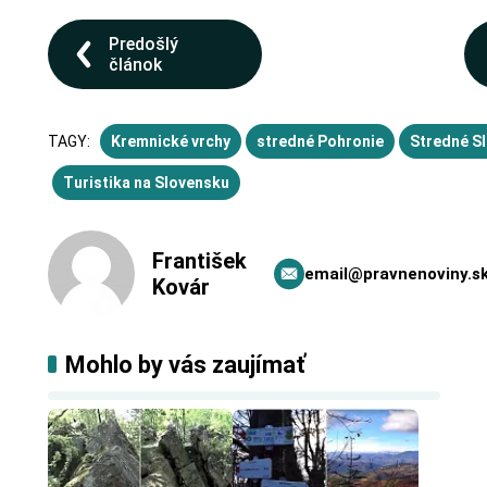
Predošlý
článok
TAGY:
Kremnické vrchy
stredné Pohronie
Stredné S
Turistika na Slovensku
František
email@pravnenoviny.s
Kovár
Mohlo by vás zaujímať