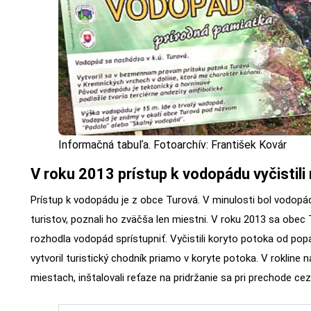
Informačná tabuľa. Fotoarchív: František Kovár
V roku 2013 prístup k vodopádu vyčistili m
Prístup k vodopádu je z obce Turová. V minulosti bol vodopá
turistov, poznali ho zväčša len miestni. V roku 2013 sa obec 
rozhodla vodopád sprístupniť. Vyčistili koryto potoka od po
vytvoril turistický chodník priamo v koryte potoka. V rokline
miestach, inštalovali reťaze na pridržanie sa pri prechode ce