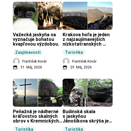
Važecká jaskyňa sa 
Krakova hoľa je jeden 
vyznačuje bohatou 
z najzaujímavejších 
kvapľovou výzdobou.
nízkotatranských 
končiarov.
Zaujímavosti
Turistika
František Kovár
František Kovár
31. Máj, 2026
29. Máj, 2026
Peňažná je nádherné 
Budinská skala 
kráľovstvo skalných 
s jaskyňou 
obrov v Kremnických 
Jánošíkova skrýša je 
vrchoch.
turistická lokalita pri 
Turistika
Turistika
obci Budiná.