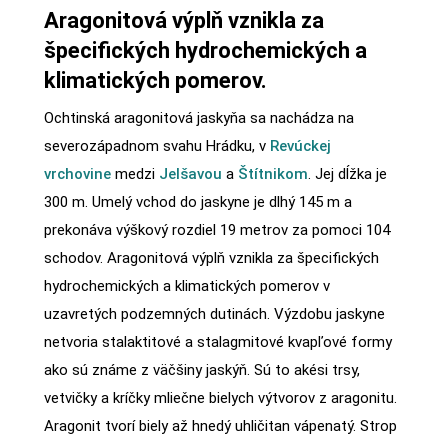
Aragonitová výplň vznikla za
špecifických hydrochemických a
klimatických pomerov.
Ochtinská aragonitová jaskyňa sa nachádza na
severozápadnom svahu Hrádku, v
Revúckej
vrchovine
medzi
Jelšavou
a
Štítnikom
. Jej dĺžka je
300 m. Umelý vchod do jaskyne je dlhý 145 m a
prekonáva výškový rozdiel 19 metrov za pomoci 104
schodov. Aragonitová výplň vznikla za špecifických
hydrochemických a klimatických pomerov v
uzavretých podzemných dutinách. Výzdobu jaskyne
netvoria stalaktitové a stalagmitové kvapľové formy
ako sú známe z väčšiny jaskýň. Sú to akési trsy,
vetvičky a kríčky mliečne bielych výtvorov z aragonitu.
Aragonit tvorí biely až hnedý uhličitan vápenatý. Strop