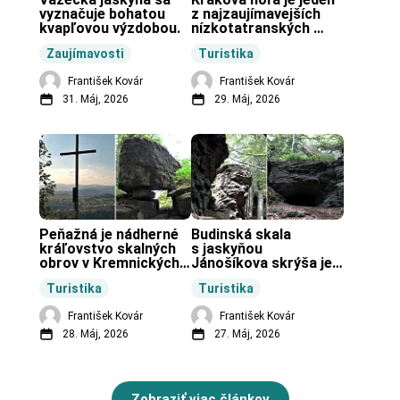
vyznačuje bohatou 
z najzaujímavejších 
kvapľovou výzdobou.
nízkotatranských 
končiarov.
Zaujímavosti
Turistika
František Kovár
František Kovár
31. Máj, 2026
29. Máj, 2026
Peňažná je nádherné 
Budinská skala 
kráľovstvo skalných 
s jaskyňou 
obrov v Kremnických 
Jánošíkova skrýša je 
vrchoch.
turistická lokalita pri 
Turistika
Turistika
obci Budiná.
František Kovár
František Kovár
28. Máj, 2026
27. Máj, 2026
Zobraziť viac článkov