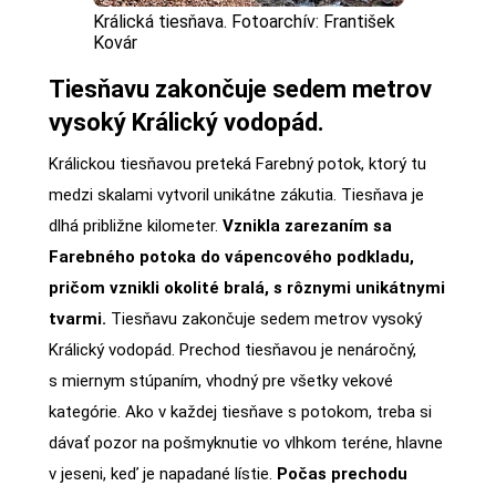
Králická tiesňava. Fotoarchív: František
Kovár
Tiesňavu zakončuje sedem metrov
vysoký Králický vodopád.
Králickou tiesňavou preteká Farebný potok, ktorý tu
medzi skalami vytvoril unikátne zákutia. Tiesňava je
dlhá približne kilometer.
Vznikla zarezaním sa
Farebného potoka do vápencového podkladu,
pričom vznikli okolité bralá, s rôznymi unikátnymi
tvarmi.
Tiesňavu zakončuje sedem metrov vysoký
Králický vodopád. Prechod tiesňavou je nenáročný,
s miernym stúpaním, vhodný pre všetky vekové
kategórie. Ako v každej tiesňave s potokom, treba si
dávať pozor na pošmyknutie vo vlhkom teréne, hlavne
v jeseni, keď je napadané lístie.
Počas prechodu