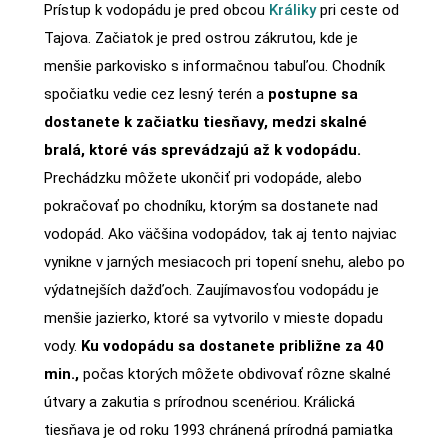
Prístup k vodopádu je pred obcou
Králiky
pri ceste od
Tajova. Začiatok je pred ostrou zákrutou, kde je
menšie parkovisko s informačnou tabuľou. Chodník
spočiatku vedie cez lesný terén a
postupne sa
dostanete k začiatku tiesňavy, medzi skalné
bralá, ktoré vás sprevádzajú až k vodopádu.
Prechádzku môžete ukončiť pri vodopáde, alebo
pokračovať po chodníku, ktorým sa dostanete nad
vodopád. Ako väčšina vodopádov, tak aj tento najviac
vynikne v jarných mesiacoch pri topení snehu, alebo po
výdatnejších dažďoch. Zaujímavosťou vodopádu je
menšie jazierko, ktoré sa vytvorilo v mieste dopadu
vody.
Ku vodopádu sa dostanete približne za 40
min.,
počas ktorých môžete obdivovať rôzne skalné
útvary a zakutia s prírodnou scenériou. Králická
tiesňava je od roku 1993 chránená prírodná pamiatka