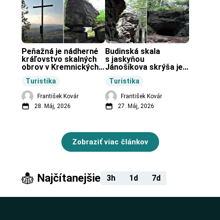
Peňažná je nádherné 
Budinská skala 
kráľovstvo skalných 
s jaskyňou 
obrov v Kremnických 
Jánošíkova skrýša je 
vrchoch.
turistická lokalita pri 
Turistika
Turistika
obci Budiná.
František Kovár
František Kovár
28. Máj, 2026
27. Máj, 2026
Zobraziť viac článkov
Najčítanejšie
3h
1d
7d