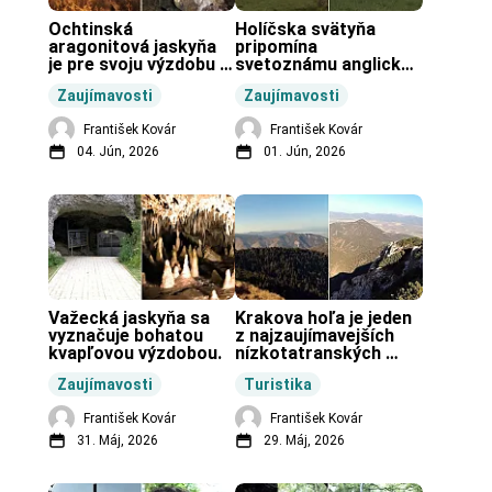
Ochtinská 
Holíčska svätyňa 
aragonitová jaskyňa 
pripomína 
je pre svoju výzdobu 
svetoznámu anglickú 
unikátnou jaskyňou 
pravekú stavbu.
Zaujímavosti
Zaujímavosti
vo svete.
František Kovár
František Kovár
04. Jún, 2026
01. Jún, 2026
Važecká jaskyňa sa 
Krakova hoľa je jeden 
vyznačuje bohatou 
z najzaujímavejších 
kvapľovou výzdobou.
nízkotatranských 
končiarov.
Zaujímavosti
Turistika
František Kovár
František Kovár
31. Máj, 2026
29. Máj, 2026