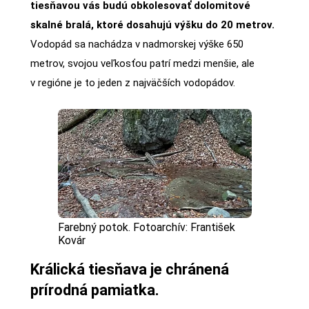
tiesňavou vás budú obkolesovať dolomitové
skalné bralá, ktoré dosahujú výšku do 20 metrov.
Vodopád sa nachádza v nadmorskej výške 650
metrov, svojou veľkosťou patrí medzi menšie, ale
v regióne je to jeden z najväčších vodopádov.
Farebný potok. Fotoarchív: František
Kovár
Králická tiesňava je chránená
prírodná pamiatka.