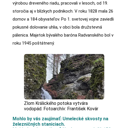
výrobou dreveného riadu, pracovali v lesoch, od 19.
storočia aj v blízkych podnikoch. V roku 1828 mala 26
domov a 184 obyvateľov. Po 1. svetovej vojne zaviedli
pokusné dolovanie uhlia, v obci bola družstevná
pálenica. Majetok bývalého baróna Radvanského bol v
roku 1945 poštátnený.
Zlom Králického potoka vytvára
vodopád. Fotoarchív: František Kovár
Mohlo by vás zaujímať: Umelecké skvosty na
železničných staniciach.