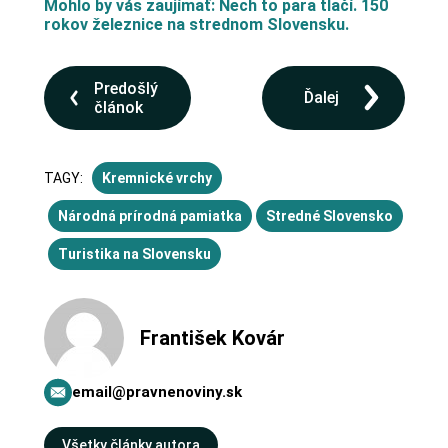
Mohlo by vás zaujímať: Nech to para tlačí. 150
rokov železnice na strednom Slovensku.
Predošlý
Ďalej
článok
TAGY:
Kremnické vrchy
Národná prírodná pamiatka
Stredné Slovensko
Turistika na Slovensku
František Kovár
email@pravnenoviny.sk
Všetky články autora