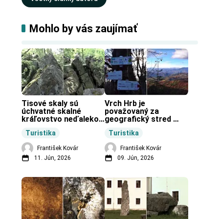
Mohlo by vás zaujímať
Tisové skaly sú 
Vrch Hrb je 
úchvatné skalné 
považovaný za 
kráľovstvo neďaleko 
geografický stred 
Zochovej chaty.
Slovenska.
Turistika
Turistika
František Kovár
František Kovár
11. Jún, 2026
09. Jún, 2026