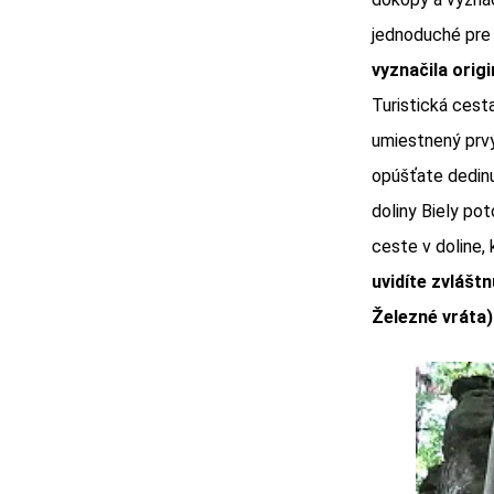
jednoduché pre
vyznačila orig
Turistická cest
umiestnený prv
opúšťate dedinu
doliny Biely po
ceste v doline,
uvidíte zvlášt
Železné vráta)