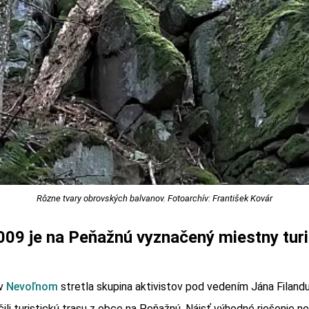
Rôzne tvary obrovských balvanov. Fotoarchív: František Kovár
009 je na Peňažnú vyznačený miestny turi
 v
Nevoľnom
stretla skupina aktivistov pod vedením Jána Filandu,
ili turistickú trasu z obce na Peňažnú. Nájsť výhodné riešenie n