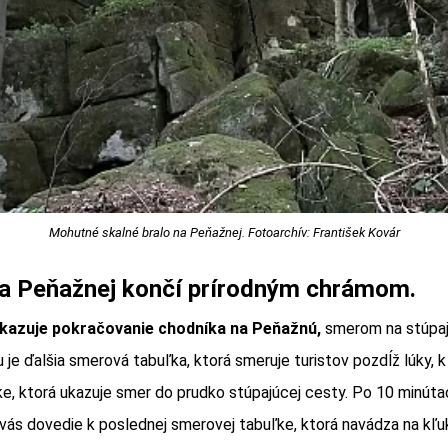
Mohutné skalné bralo na Peňažnej. Fotoarchív: František Kovár
a Peňažnej končí prírodným chrámom.
ukazuje pokračovanie chodníka na Peňažnú,
smerom na stúpaj
 je ďalšia smerová tabuľka, ktorá smeruje turistov pozdĺž lúky, k
e, ktorá ukazuje smer do prudko stúpajúcej cesty. Po 10 minúta
 vás dovedie k poslednej smerovej tabuľke, ktorá navádza na kľu