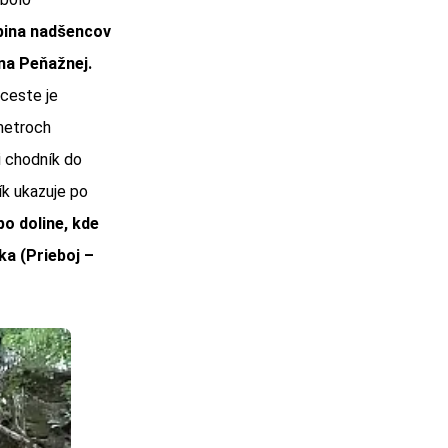
upina nadšencov
na Peňažnej.
 ceste je
metroch
i chodník do
k ukazuje po
o doline, kde
ka (Prieboj –