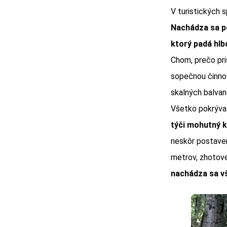
V turistických 
Nachádza sa p
ktorý padá hlb
Chom, prečo pri
sopečnou činnos
skalných balvan
Všetko pokrýva 
týči mohutný k
neskôr postaven
metrov, zhotove
nachádza sa v