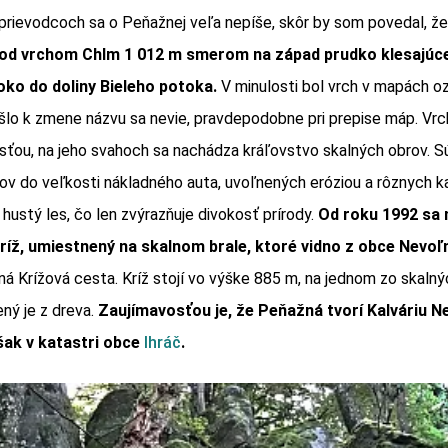
sprievodcoch sa o Peňažnej veľa nepíše, skôr by som povedal, že
od vrchom Chlm 1 012 m smerom na západ prudko klesajúc
oko do doliny Bieleho potoka.
V minulosti bol vrch v mapách o
šlo k zmene názvu sa nevie, pravdepodobne pri prepise máp. Vrc
ťou, na jeho svahoch sa nachádza kráľovstvo skalných obrov. S
ov do veľkosti nákladného auta, uvoľnených eróziou a rôznych k
hustý les, čo len zvýrazňuje divokosť prírody.
Od roku 1992 sa 
ríž, umiestnený na skalnom brale, ktoré vidno z obce Nevoľ
á Krížová cesta. Kríž stojí vo výške 885 m, na jednom zo skalnýc
ný je z dreva.
Zaujímavosťou je, že Peňažná tvorí Kalváriu N
šak v katastri obce
Ihráč
.