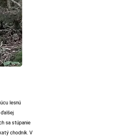
úcu lesnú
 ďalšej
ch sa stúpanie
katý chodník. V