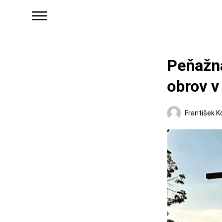
Peňažná
obrov v
František K
Regióny