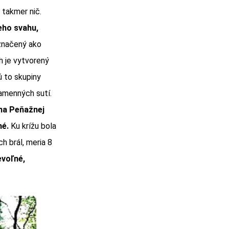
 takmer nič.
eho svahu,
značený ako
h je vytvorený
ú to skupiny
amenných sutí.
na Peňažnej
né.
Ku krížu bola
h brál, meria 8
evoľné,