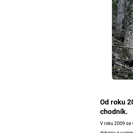
Od roku 2
chodník.
V roku 2009 sa
dokopy a vyznač