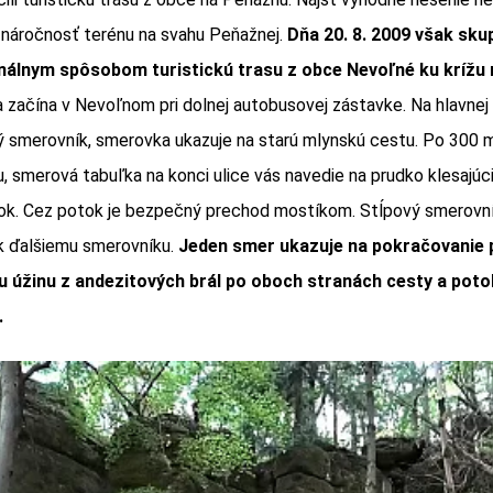
 náročnosť terénu na svahu Peňažnej.
Dňa 20. 8. 2009 však sk
inálnym spôsobom turistickú trasu z obce Nevoľné ku krížu 
a začína v Nevoľnom pri dolnej autobusovej zástavke. Na hlavnej
ý smerovník, smerovka ukazuje na starú mlynskú cestu. Po 300 
, smerová tabuľka na konci ulice vás navedie na prudko klesajúc
tok. Cez potok je bezpečný prechod mostíkom. Stĺpový smerovní
 k ďalšiemu smerovníku.
Jeden smer ukazuje na pokračovanie p
nu úžinu z andezitových brál po oboch stranách cesty a poto
.