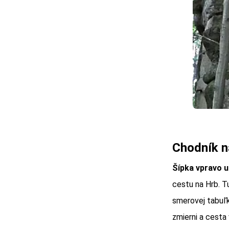
Chodník n
Šípka vpravo 
cestu na Hrb. Tu
smerovej tabuľk
zmierni a cesta