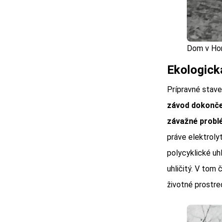
Dom v Hor
Ekologick
Prípravné stave
závod dokonč
závažné probl
práve elektrolyt
polycyklické uh
uhličitý. V tom
životné prostred