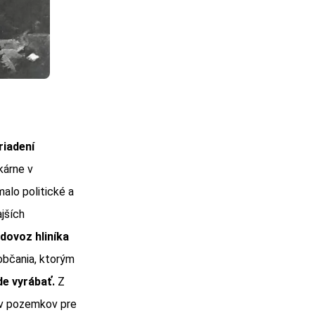
riadení
kárne v
alo politické a
jších
 dovoz hliníka
 občania, ktorým
de vyrábať.
Z
ov pozemkov pre