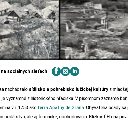
j na sociálnych sieťach
sa nachádzalo
sídlisko a pohrebisko lužickej kultúry
z mladše
é je významné z historického hľadiska. V písomnom zázname be
mína v r. 1253 ako
terra Apáthy de Grana
. Obyvatelia osady sa
ospodárstvu, ale aj furmanke, obchodovaniu. Blízkosť Hrona privie