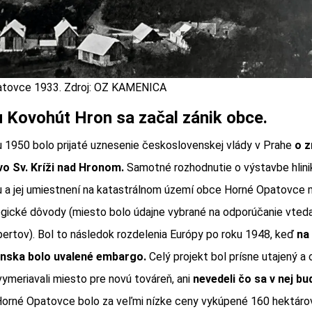
atovce 1933. Zdroj: OZ KAMENICA
 Kovohút Hron sa začal zánik obce.
 1950 bolo prijaté uznesenie československej vlády v Prahe
o z
o Sv. Kríži nad Hronom.
Samotné rozhodnutie o výstavbe hlini
a jej umiestnení na katastrálnom území obce Horné Opatovce m
gické dôvody (miesto bolo údajne vybrané na odporúčanie vteda
ertov). Bol to následok rozdelenia Európy po roku 1948, keď
na
nska bolo uvalené embargo.
Celý projekt bol prísne utajený a
meriavali miesto pre novú továreň, ani
nevedeli čo sa v nej bu
Horné Opatovce bolo za veľmi nízke ceny vykúpené 160 hektár