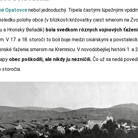
né Opatovce
nebol jednoduchý. Trpela častými lúpežnými vpád
ôsledku polohy obce (v blízkosti križovatky ciest smerom na Zvo
u a Hronský Beňadik)
bola svedkom rôznych vojnových ťažení
. V 17. a 18. storočí to boli boje medzi cisárskymi a povstaleck
enské ťaženia smerom na Kremnicu. V novodobejšej histórii 1. a 2
rapy
obec poškodili, ale nikdy ju nezničili.
Čo už sa nedá poveda
 storočia.