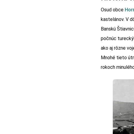
Osud obce
Hor
kastelánov. V d
Banskú Štiavnic
počnúc tureckým
ako aj rôzne voj
Mnohé tieto út
rokoch minulého