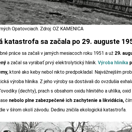
ných Opatovciach. Zdroj: OZ KAMENICA
á katastrofa sa začala po 29. auguste 19
bné práce sa začali v jarných mesiacoch roku 1951 a už
29. aug
ený
a začal sa vyrábať prvý elektrolytický hliník.
Výroba hliníka
p
émy,
ktoré ako keby nebol nikto predpokladal. Najvážnejším pr
ická výroba hliníka. Z jeho výroby sa dostávali do ovzdušia exhalá
ľovodíky (dechty), prach s obsahom oxidu hlinitého a uhlíka, oxid
 čase
nebolo plne zabezpečené ich zachytenie a likvidácia,
čím
ie v šírom okolí závodu. Dedinu zničila ekologická katastrofa.