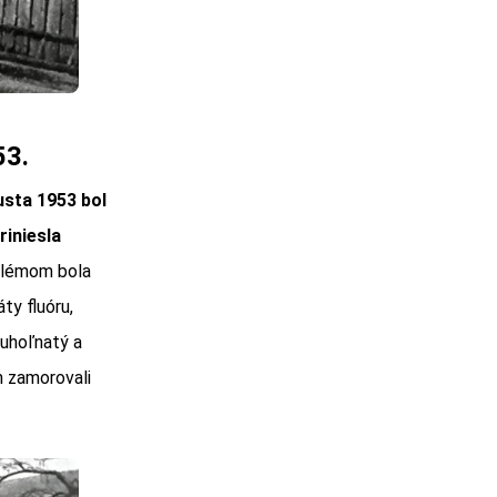
53.
usta 1953 bol
riniesla
oblémom bola
ty fluóru,
 uhoľnatý a
 zamorovali