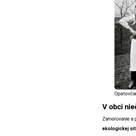
Opatovčan
V obci nie
Zamorovanie a p
ekologickej si