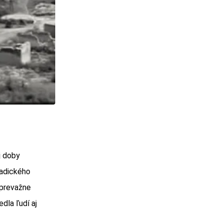
j doby
ňadického
 prevažne
dla ľudí aj