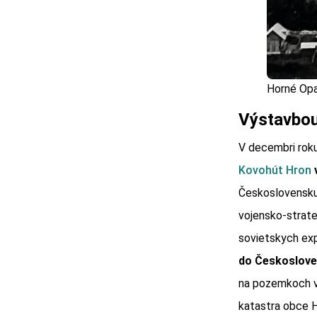
Horné Op
Výstavbou
V decembri roku
Kovohút Hron
v
Československu 
vojensko-strate
sovietskych exp
do Českoslove
na pozemkoch vy
katastra obce 