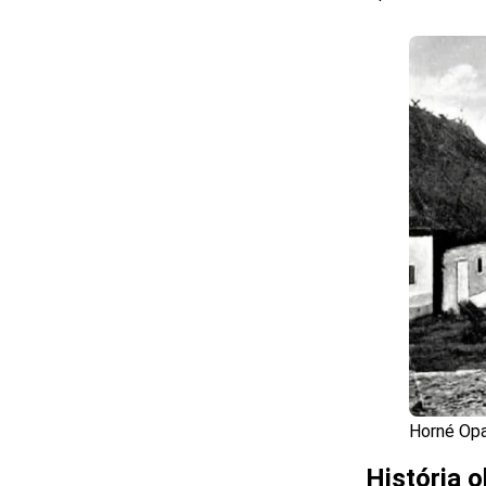
Horné Opa
História o