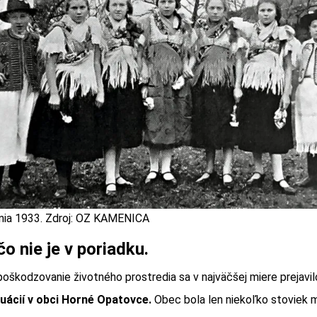
ia 1933. Zdroj: OZ KAMENICA
čo nie je v poriadku.
oškodzovanie životného prostredia sa v najväčšej miere prejavi
tuácií v obci Horné Opatovce.
Obec bola len niekoľko stoviek 