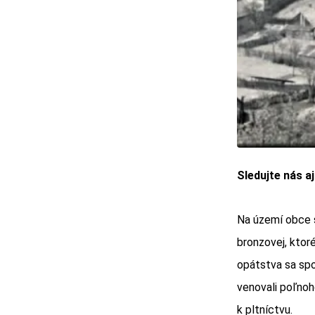
Sledujte nás a
Na území obce 
bronzovej, ktor
opátstva sa spo
venovali poľnoh
k pltníctvu.