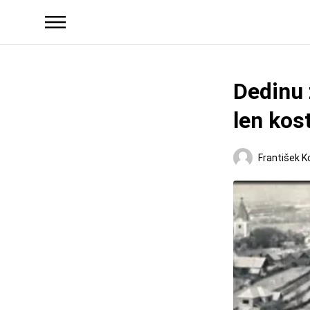
Dedinu 
len kost
František K
Regióny