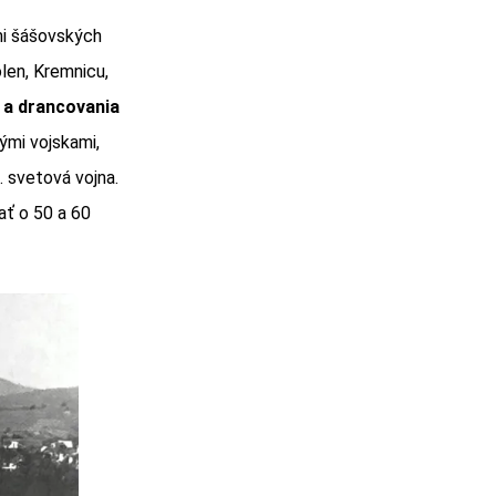
mi šášovských
len, Kremnicu,
 a drancovania
ými vojskami,
. svetová vojna.
ť o 50 a 60