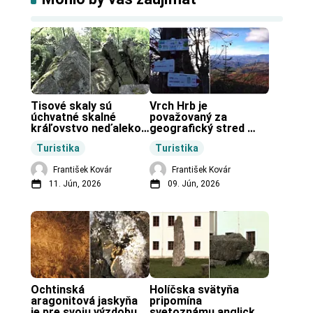
Tisové skaly sú 
Vrch Hrb je 
úchvatné skalné 
považovaný za 
kráľovstvo neďaleko 
geografický stred 
Zochovej chaty.
Slovenska.
Turistika
Turistika
František Kovár
František Kovár
11. Jún, 2026
09. Jún, 2026
Ochtinská 
Holíčska svätyňa 
aragonitová jaskyňa 
pripomína 
je pre svoju výzdobu 
svetoznámu anglickú 