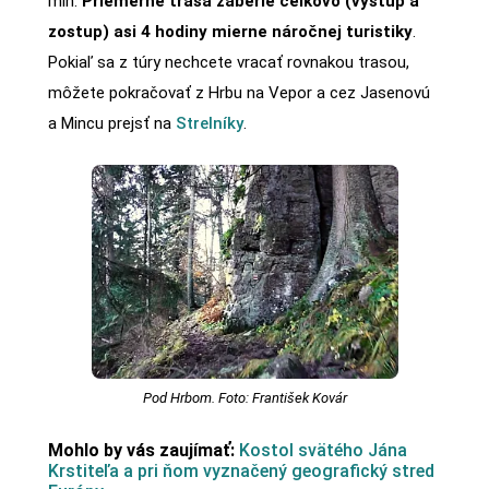
min.
Priemerne trasa zaberie celkovo (výstup a
zostup) asi 4 hodiny mierne náročnej turistiky
.
Pokiaľ sa z túry nechcete vracať rovnakou trasou,
môžete pokračovať z Hrbu na Vepor a cez Jasenovú
a Mincu prejsť na
Strelníky
.
Pod Hrbom. Foto: František Kovár
Mohlo by vás zaujímať:
Kostol svätého Jána
Krstiteľa a pri ňom vyznačený geografický stred