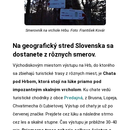
Smerovník na vrchole Hrbu. Foto: František Kovár
Na geografický stred Slovenska sa
dostanete z rôznych smerov.
Východiskovým miestom výstupu na Hrb, do ktorého
sa zbiehajú turistické trasy z rôznych miest, je
Chata
pod Hrbom, ktorá stojí na lúke priamo pod
impozantným skalným vrcholom
. Ku chate vedú
turistické chodníky z obce
Predajná
, z Brusna, Lopeja,
Chvatimecha či Ľubietovej. Výstup od chaty je už po
červenej značke. Prejdete cez lúku a následne strmo
cez les a skalné stupne. Čas výstupu je približne 30-40