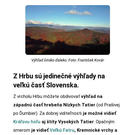
Výhľad široko ďaleko. Foto: František Kovár
Z Hrbu sú jedinečné výhľady na
veľkú časť Slovenska.
Z vrcholu Hrbu môžete obdivovať
výhľad na
západnú časť hrebeňa Nízkych Tatier
(od Prašivej
po Ďumbier). Za dobrej viditeľnosti
je možné vidieť
Kráľovu hoľu
aj štíty Vysokých Tatier
. Opačným
smerom
je vidieť
Veľkú Fatru
, Kremnické vrchy a