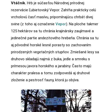
Vtáčnik.
Hrb je súčasťou Národnej prírodnej
rezervácie Ľubietovský Vepor. Zahŕňa prakticky celú
vrcholovú časť masívu, pripomínajúcu chrbát divej
svine (z toho aj označenie
Vepor
). Na ploche takmer
125 hektárov sa tu chránia krajinársky zaujímavé a
jedinečné partie andezitového hrebeňa. Chránia sa tu
aj pôvodné horské lesné porasty so zachovaním
prirodzených vegetačných stupňov. Zmiešané lesy sa
druhovo skladajú najmä z buka, jedle a smreku s
prímesou javora horského a jarabiny. Často majú
charakter pralesa a tomu zodpovedá aj druhové
zloženie a pestrosť fauny, ktorá ju obýva.