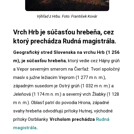
Výhľad z Hrbu. Foto: František Kovár
Vrch Hrb je súčasťou hrebeňa, cez
ktorý prechádza Rudná magistrála.
Geografický stred Slovenska na vrchu Hrb (1 256
m), je súčasťou hrebeňa
, ktorý vedie cez Hájny grúň
a Vepor severným smerom na Čierťaž. Tvorí spoločný
masív s južne ležiacim Veprom (1 277 m n. m.),
západným susedom je Ostrý grúň (1 032 m n. m.) a
Jeleňová (1 174 m n. m.) a severný vrch Žliabky (1 128
m n. m.). Oblasť patrí do povodia Hrona, západné
svahy hrebeňa odvodňujú prítoky Hutnej, východné
prítoky Osrblianky.
Vrcholom prechádza
Rudná
magistrála
.