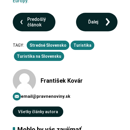
Európy.
Predošlý
Ďalej
článok
TAGY:
Stredné Slovensko
Turistika
Turistika na Slovensku
František Kovár
email@pravnenoviny.sk
Všetky články autora
Mohlo by vás zaujímať