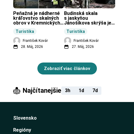
Peňažná je nádherné 
Budinská skala 
kráľovstvo skalných 
s jaskyňou 
obrov v Kremnických 
Jánošíkova skrýša je 
vrchoch.
turistická lokalita pri 
Turistika
Turistika
obci Budiná.
František Kovár
František Kovár
28. Máj, 2026
27. Máj, 2026
Zobraziť viac článkov
Najčítanejšie
3h
1d
7d
Slovensko
Regióny