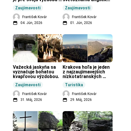
unikátnou jaskyňou 
pravekú stavbu.
Zaujímavosti
Zaujímavosti
vo svete.
František Kovár
František Kovár
04. Jún, 2026
01. Jún, 2026
Važecká jaskyňa sa 
Krakova hoľa je jeden 
vyznačuje bohatou 
z najzaujímavejších 
kvapľovou výzdobou.
nízkotatranských 
končiarov.
Zaujímavosti
Turistika
František Kovár
František Kovár
31. Máj, 2026
29. Máj, 2026