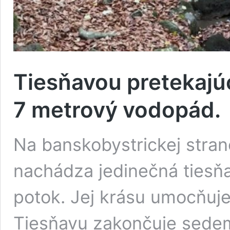
Tiesňavou pretekajú
7 metrový vodopád.
Na banskobystrickej stra
nachádza jedinečná tiesňa
potok. Jej krásu umocňuj
Tiesňavu zakončuje sedem