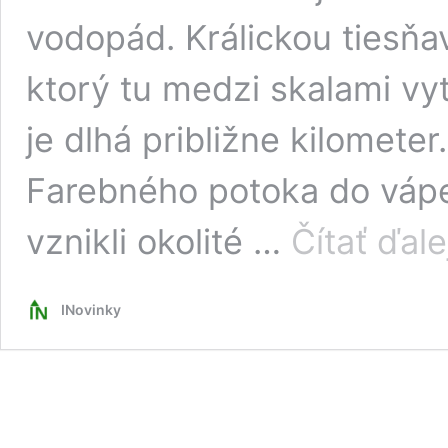
vodopád. Králickou tiesňa
ktorý tu medzi skalami vyt
je dlhá približne kilomete
Farebného potoka do váp
vznikli okolité …
Čítať ďale
INovinky