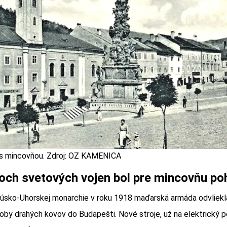
s mincovňou. Zdroj: OZ KAMENICA
och svetových vojen bol pre mincovňu p
úsko-Uhorskej monarchie v roku 1918 maďarská armáda odvliekla
soby drahých kovov do Budapešti. Nové stroje, už na elektrický 