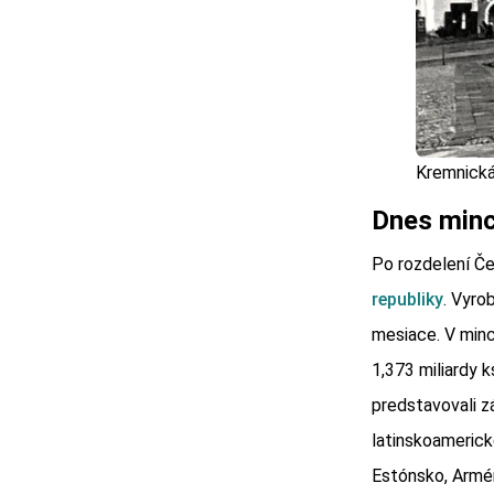
Kremnická
Dnes minc
Po rozdelení Č
republiky
. Vyro
mesiace. V minc
1,373 miliardy 
predstavovali z
latinskoamerické
Estónsko, Armé