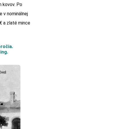
h kovov. Po
e v nominálnej
€ a zlaté mince
ročia.
ing.