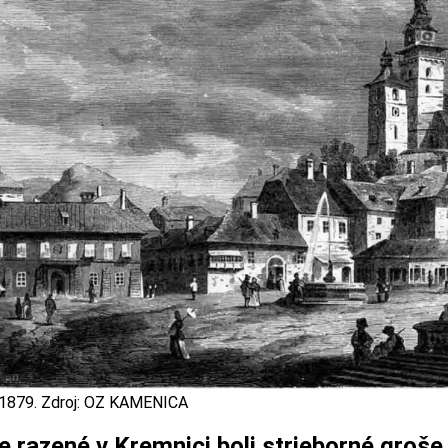
1879. Zdroj: OZ KAMENICA
 razené v Kremnici boli strieborné groše