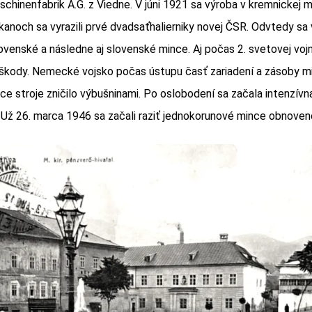
schinenfabrik A.G. z Viedne. V júni 1921 sa výroba v kremnickej 
kanoch sa vyrazili prvé dvadsaťhalierniky novej ČSR. Odvtedy sa v
venské a následne aj slovenské mince. Aj počas 2. svetovej vojny
 škody. Nemecké vojsko počas ústupu časť zariadení a zásoby 
ace stroje zničilo výbušninami. Po oslobodení sa začala intenzívn
 Už 26. marca 1946 sa začali raziť jednokorunové mince obnoven