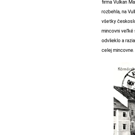
firma Vulkan Ma
rozbehla, na Vul
všetky českoslo
mincovni veľké
odvlieklo a razi
celej mincovne.