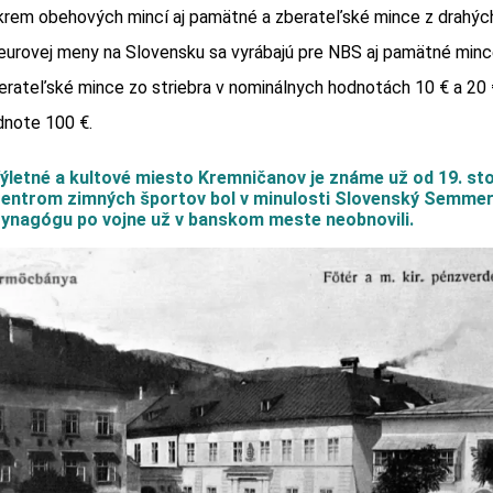
krem obehových mincí aj pamätné a zberateľské mince z drahýc
eurovej meny na Slovensku sa vyrábajú pre NBS aj pamätné minc
erateľské mince zo striebra v nominálnych hodnotách 10 € a 20 
dnote 100 €.
 Výletné a kultové miesto Kremničanov je známe už od 19. sto
 Centrom zimných športov bol v minulosti Slovenský Semmer
 Synagógu po vojne už v banskom meste neobnovili.