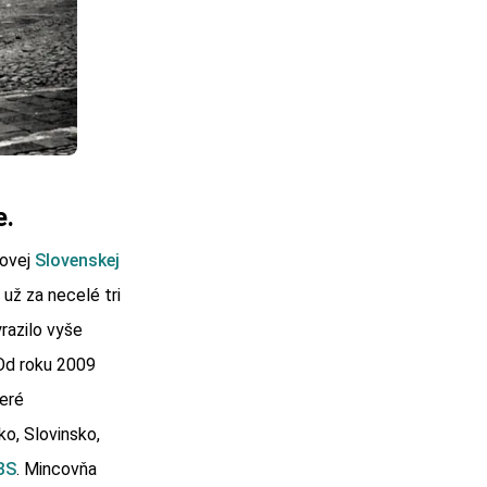
e.
novej
Slovenskej
 už za necelé tri
razilo vyše
 Od roku 2009
eré
ko, Slovinsko,
BS
. Mincovňa