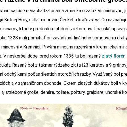
 listine sa síce nenachádza priama zmienka o založení mincovne, j
légií Kutnej Hory, sídla mincovne Českého kráľovstva. Čo naznačuj
inciarov, ktorí v predošlom období zreformovali banskú správu
oku 1328 mali pomáhať pri zavádzaní finálneho spracovania drahý
j mincovni v Kremnici. Prvými mincami razenými v kremnickej minc
e. V neskoršej dobe, pred rokom 1335 tu bol razený
zlatý florén
dukát. Razený bol z takmer rýdzeho zlata (23 karátov a 9 grénov
ými odchýlkami počas šiestich storočí ich razby. Využívaný bol p
ciách a v zahraničnom obchode. Okrem zlatých dukátov boli v k
aj strieborné groše, denáre, toliare, poltury, grajciare, uhorské ko