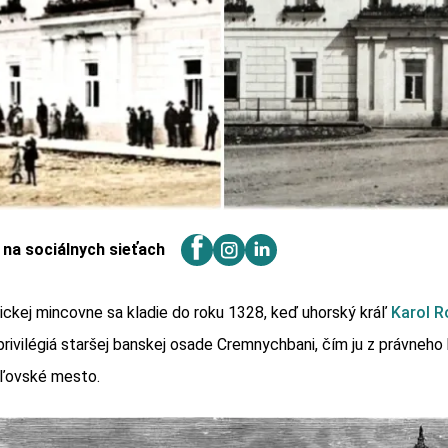
j na sociálnych sieťach
ckej mincovne sa kladie do roku 1328, keď uhorský kráľ
Karol R
privilégiá staršej banskej osade Cremnychbani, čím ju z právneho 
áľovské mesto.