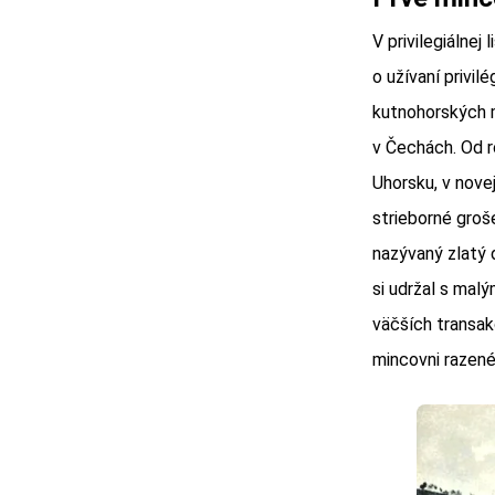
V privilegiálnej
o užívaní privi
kutnohorských m
v Čechách. Od r
Uhorsku, v nove
strieborné groš
nazývaný zlatý 
si udržal s mal
väčších transak
mincovni razené 