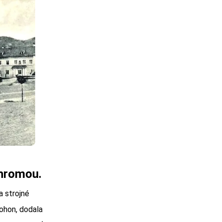
ohromou.
 strojné
pohon, dodala