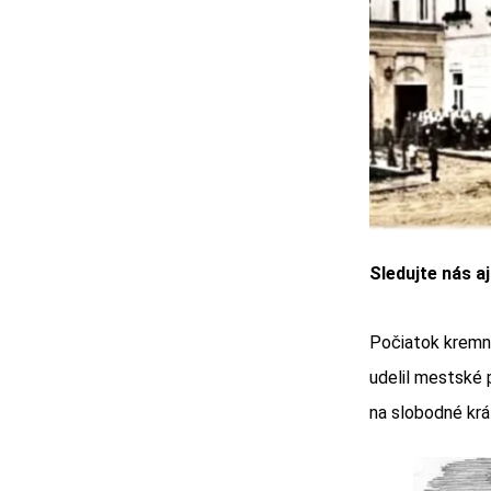
Sledujte nás a
Počiatok kremni
udelil mestské 
na slobodné kr