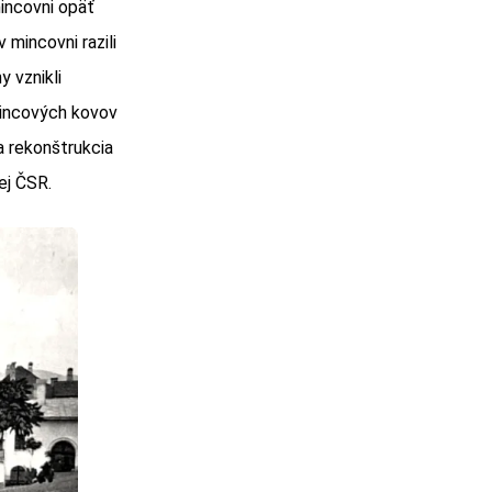
mincovni opäť
 mincovni razili
 vznikli
mincových kovov
a rekonštrukcia
ej ČSR.