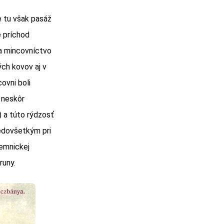
e tu však pasáž
e príchod
 a mincovníctvo
ch kovov aj v
ovni boli
, neskôr
) a túto rýdzosť
redovšetkým pri
remnickej
runy.