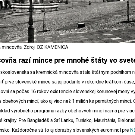
 mincovňa. Zdroj: OZ KAMENICA
ovňa razí mince pre mnohé štáty vo svet
eskoslovenska sa kremnická mincovňa stala štátnym podnikom 
biť prvé slovenské mince sa jej podarilo v rekordne krátkom čase,
ovni sa počas 16 rokov existencie slovenskej korunovej meny vy
ks obehových mincí, ako aj viac než 1 milión ks pamätných mincí.
áklad výrobného programu razby obehových mincí najmä pre viac
 krajiny. Pre Bangladéš a Srí Lanku, Tunisko, Mauritánia, Bielorus
nsko. Každoročne sú to aj dorazby slovenských euromincí pre
N