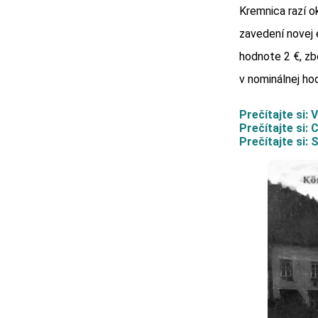
Kremnica razí o
zavedení novej 
hodnote 2 €, zb
v nominálnej ho
Prečítajte si:
Prečítajte si:
Prečítajte si: