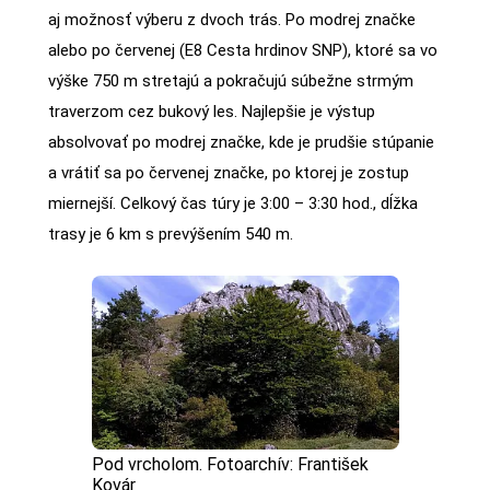
aj možnosť výberu z dvoch trás. Po modrej značke
alebo po červenej (E8 Cesta hrdinov SNP), ktoré sa vo
výške 750 m stretajú a pokračujú súbežne strmým
traverzom cez bukový les. Najlepšie je výstup
absolvovať po modrej značke, kde je prudšie stúpanie
a vrátiť sa po červenej značke, po ktorej je zostup
miernejší. Celkový čas túry je 3:00 – 3:30 hod., dĺžka
trasy je 6 km s prevýšením 540 m.
Pod vrcholom. Fotoarchív: František
Kovár