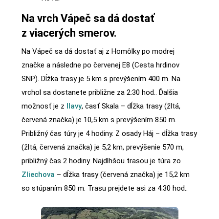
Na vrch Vápeč sa dá dostať
z viacerých smerov.
Na Vápeč sa dá dostať aj z Homôlky po modrej
značke a následne po červenej E8 (Cesta hrdinov
SNP). Dĺžka trasy je 5 km s prevýšením 400 m. Na
vrchol sa dostanete približne za 2:30 hod.. Ďalšia
možnosť je z
Ilavy
, časť Skala – dĺžka trasy (žltá,
červená značka) je 10,5 km s prevýšením 850 m.
Približný čas túry je 4 hodiny. Z osady Háj – dĺžka trasy
(žltá, červená značka) je 5,2 km, prevýšenie 570 m,
približný čas 2 hodiny. Najdlhšou trasou je túra zo
Zliechova
– dĺžka trasy (červená značka) je 15,2 km
so stúpaním 850 m. Trasu prejdete asi za 4:30 hod..