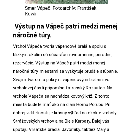
Smer Vápeč. Fotoarchív: František
Kovár
Výstup na Vápeč patrí medzi menej
náročné túry.
Vrchol Vápeča tvoria vápencové bralá a spolu s
blízkym okolím sú súčasťou rovnomennej prírodnej
rezervácie. Výstup na Vápeč patrí medzi menej
náročné túry, miestami sa vyskytuje prudšie stúpanie.
Svojim tvarom a príkrymi vápencovými bralami vo
vrcholovej časti pripomína fatranský Rozsutec. Na
vrchole Vápeča sa nachádza kovový kríž. Z tohto
miesta budete mať ako na dlani Hornú Porubu. Pri
dobrej viditeľnosti je krásny výhľad na okolité vrcholy
Strážovských vrchov a na Biele Karpaty. Ďalej vás
upútajú Vršatské bradlá, Javorníky, taktiež Malý a