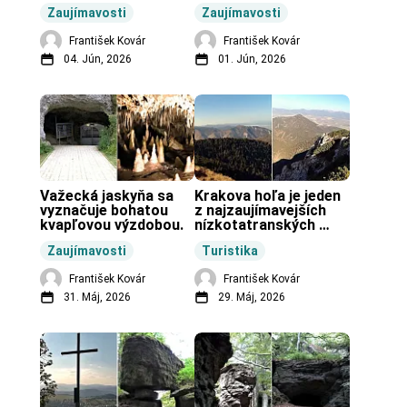
unikátnou jaskyňou 
pravekú stavbu.
Zaujímavosti
Zaujímavosti
vo svete.
František Kovár
František Kovár
04. Jún, 2026
01. Jún, 2026
Važecká jaskyňa sa 
Krakova hoľa je jeden 
vyznačuje bohatou 
z najzaujímavejších 
kvapľovou výzdobou.
nízkotatranských 
končiarov.
Zaujímavosti
Turistika
František Kovár
František Kovár
31. Máj, 2026
29. Máj, 2026