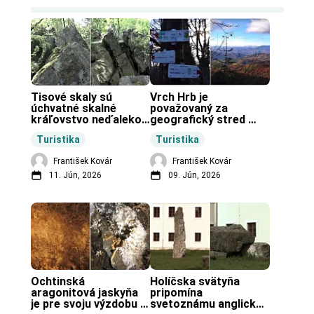
Tisové skaly sú 
Vrch Hrb je 
úchvatné skalné 
považovaný za 
kráľovstvo neďaleko 
geografický stred 
Zochovej chaty.
Slovenska.
Turistika
Turistika
František Kovár
František Kovár
11. Jún, 2026
09. Jún, 2026
Ochtinská 
Holíčska svätyňa 
aragonitová jaskyňa 
pripomína 
je pre svoju výzdobu 
svetoznámu anglickú 