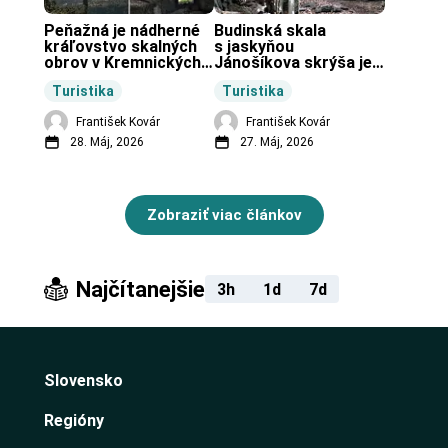
Peňažná je nádherné 
Budinská skala 
kráľovstvo skalných 
s jaskyňou 
obrov v Kremnických 
Jánošíkova skrýša je 
vrchoch.
turistická lokalita pri 
Turistika
Turistika
obci Budiná.
František Kovár
František Kovár
28. Máj, 2026
27. Máj, 2026
Zobraziť viac článkov
Najčítanejšie
3h
1d
7d
Slovensko
Regióny