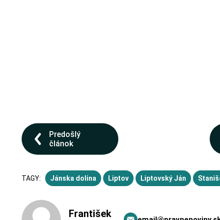
Predošlý
článok
TAGY:
Jánska dolina
Liptov
Liptovský Ján
Staniš
František
email@pravnenoviny.s