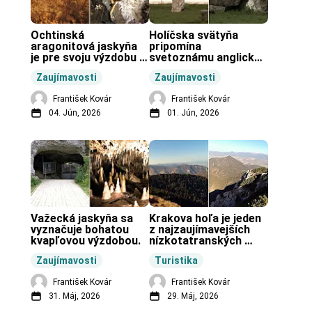
Ochtinská 
Holíčska svätyňa 
aragonitová jaskyňa 
pripomína 
je pre svoju výzdobu 
svetoznámu anglickú 
unikátnou jaskyňou 
pravekú stavbu.
Zaujímavosti
Zaujímavosti
vo svete.
František Kovár
František Kovár
04. Jún, 2026
01. Jún, 2026
Važecká jaskyňa sa 
Krakova hoľa je jeden 
vyznačuje bohatou 
z najzaujímavejších 
kvapľovou výzdobou.
nízkotatranských 
končiarov.
Zaujímavosti
Turistika
František Kovár
František Kovár
31. Máj, 2026
29. Máj, 2026