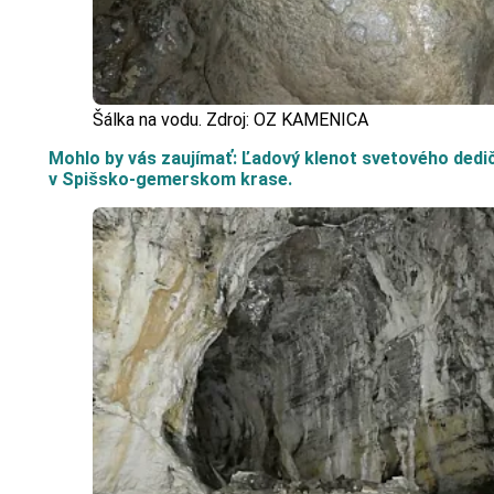
Šálka na vodu. Zdroj: OZ KAMENICA
Mohlo by vás zaujímať: Ľadový klenot svetového dedi
v Spišsko-gemerskom krase.