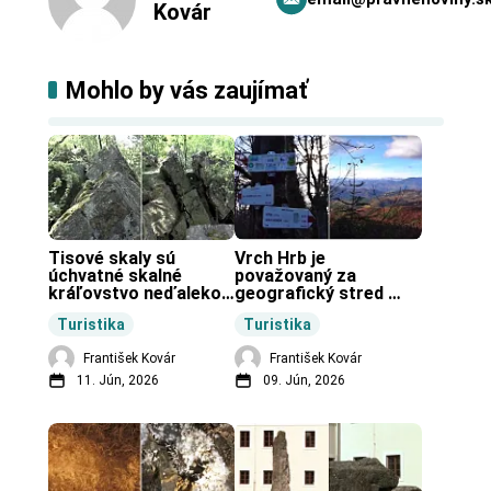
Kovár
Mohlo by vás zaujímať
Tisové skaly sú 
Vrch Hrb je 
úchvatné skalné 
považovaný za 
kráľovstvo neďaleko 
geografický stred 
Zochovej chaty.
Slovenska.
Turistika
Turistika
František Kovár
František Kovár
11. Jún, 2026
09. Jún, 2026