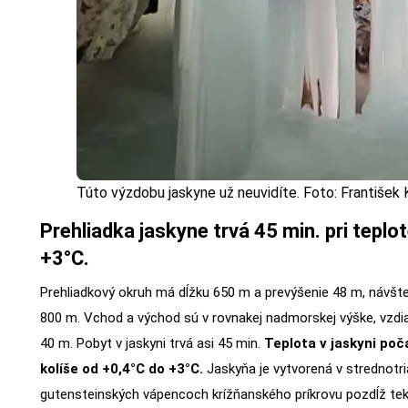
Túto výzdobu jaskyne už neuvidíte. Foto: František 
Prehliadka jaskyne trvá 45 min. pri teplo
+3°C.
Prehliadkový okruh má dĺžku 650 m a prevýšenie 48 m, návštev
800 m. Vchod a východ sú v rovnakej nadmorskej výške, vzdia
40 m. Pobyt v jaskyni trvá asi 45 min.
Teplota v jaskyni po
kolíše od +0,4°C do +3°C.
Jaskyňa je vytvorená v strednotr
gutensteinských vápencoch krížňanského príkrovu pozdĺž te