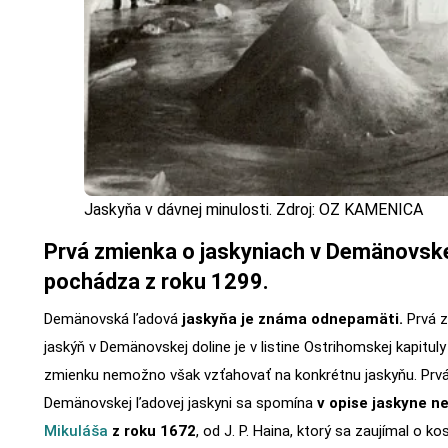
Jaskyňa v dávnej minulosti. Zdroj: OZ KAMENICA
Prvá zmienka o jaskyniach v Demänovske
pochádza z roku 1299.
Demänovská ľadová
jaskyňa je známa odnepamäti.
Prvá z
jaskýň v Demänovskej doline je v listine Ostrihomskej kapitul
zmienku nemožno však vzťahovať na konkrétnu jaskyňu. Prv
Demänovskej ľadovej jaskyni sa spomína
v opise jaskyne n
Mikuláša
z roku 1672
, od J. P. Haina, ktorý sa zaujímal o 