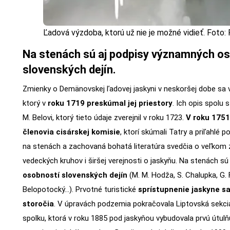
Ľadová výzdoba, ktorú už nie je možné vidieť. Foto: 
Na stenách sú aj podpisy významných o
slovenských dejín.
Zmienky o Demänovskej ľadovej jaskyni v neskoršej dobe sa v
ktorý v
roku 1719 preskúmal jej priestory
. Ich opis spolu 
M. Belovi, ktorý tieto údaje zverejnil v roku 1723.
V roku 1751 
členovia cisárskej komisie
, ktorí skúmali Tatry a priľahlé 
na stenách a zachovaná bohatá literatúra svedčia o veľkom 
vedeckých kruhov i širšej verejnosti o jaskyňu. Na stenách sú
osobností slovenských dejín
(M. M. Hodža, S. Chalupka, G. 
Belopotocký…). Prvotné turistické
sprístupnenie jaskyne sa 
storočia
. V úpravách podzemia pokračovala Liptovská sekc
spolku, ktorá v roku 1885 pod jaskyňou vybudovala prvú útulň