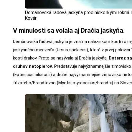
Demänovská ľadová jaskyňa pred niekoľkými rokmi. 
Kovár
V minulosti sa volala aj Dračia jaskyňa.
Demänovská ľadová jaskyňa je známa náleziskom kostí rôzn
jaskynného medveďa (Ursus spelaeus), ktoré v prvej polovici 
kosti drakov. Preto sa nazývala aj Dračia jaskyňa.
Doteraz sa 
druhov netopierov
. Predstavuje najvýznamnejšie zimovisko
(Eptesicus nilssonii) a druhé najvýznamnejšie zimovisko neto
fúzatého/Brandtovho (Myotis mystacinus/brandtii) na Slov