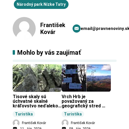
Národný park Nízke Tatry
František
email@pravnenoviny.s
Kovár
Mohlo by vás zaujímať
Tisové skaly sú 
Vrch Hrb je 
úchvatné skalné 
považovaný za 
kráľovstvo neďaleko 
geografický stred 
Zochovej chaty.
Slovenska.
Turistika
Turistika
František Kovár
František Kovár
11. Jún, 2026
09. Jún, 2026