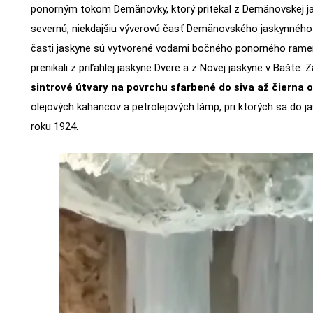
ponorným tokom Demänovky, ktorý pritekal z Demänovskej ja
severnú, niekdajšiu výverovú časť Demänovského jaskynného
časti jaskyne sú vytvorené vodami bočného ponorného rame
prenikali z priľahlej jaskyne Dvere a z Novej jaskyne v Bašte.
sintrové útvary na povrchu sfarbené do siva až čierna o
olejových kahancov a petrolejových lámp, pri ktorých sa do j
roku 1924.