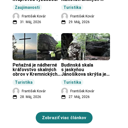
končiarov.
Zaujímavosti
Turistika
František Kovár
František Kovár
31. Máj, 2026
29. Máj, 2026
Peňažná je nádherné 
Budinská skala 
kráľovstvo skalných 
s jaskyňou 
obrov v Kremnických 
Jánošíkova skrýša je 
vrchoch.
turistická lokalita pri 
Turistika
Turistika
obci Budiná.
František Kovár
František Kovár
28. Máj, 2026
27. Máj, 2026
Zobraziť viac článkov