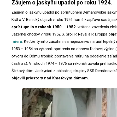
Záujem o jaskyňu upadol po roku 1924.
Záujem o jaskyňu upadol po sprístupnení Demänovskej jaskyn
Král a V. Benický objavili v roku 1926 horné kvapľové časti jas
sprístupnila v rokoch 1950 – 1952
, vrátane zavedenia elek
Jazernej chodby v roku 1952 S. Šrol, P. Revaj a P. Droppa
obja
mieru
. Keďže týmito zásahmi sa nepriaznivo narušil tepelný 
1953 – 1954 sa vykonali opatrenia na obnovu ľadovej výplne 
otvoru do Dómu trosiek, postavenie múru na oddelenie zaľa
častí a i.). V rokoch 1974 – 1976 sa rekonštruovala prehliadko
Štrkový dóm. Jaskyniari z oblastnej skupiny SSS Demänovsk
objavili priestory nad Kmeťovým dómom.