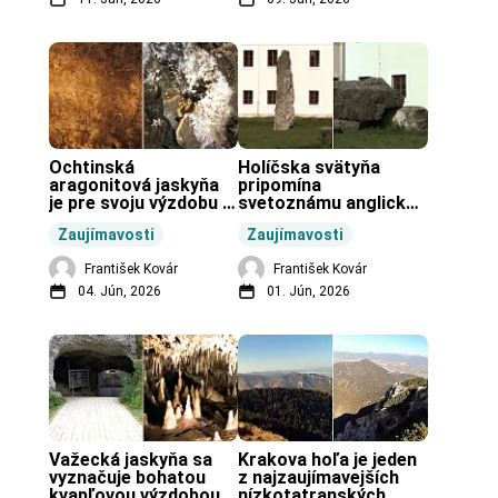
Ochtinská 
Holíčska svätyňa 
aragonitová jaskyňa 
pripomína 
je pre svoju výzdobu 
svetoznámu anglickú 
unikátnou jaskyňou 
pravekú stavbu.
Zaujímavosti
Zaujímavosti
vo svete.
František Kovár
František Kovár
04. Jún, 2026
01. Jún, 2026
Važecká jaskyňa sa 
Krakova hoľa je jeden 
vyznačuje bohatou 
z najzaujímavejších 
kvapľovou výzdobou.
nízkotatranských 