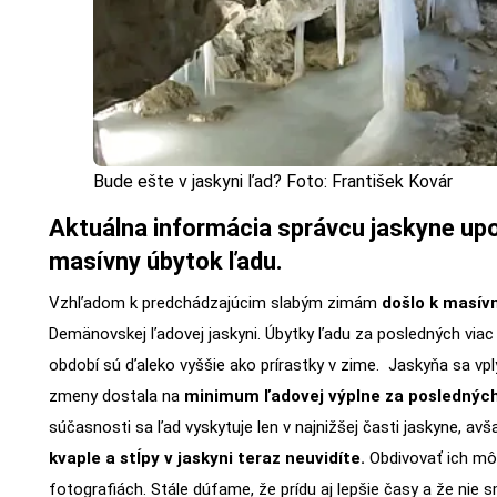
Bude ešte v jaskyni ľad? Foto: František Kovár
Aktuálna informácia správcu jaskyne up
masívny úbytok ľadu.
Vzhľadom k predchádzajúcim slabým zimám
došlo k masív
Demänovskej ľadovej jaskyni. Úbytky ľadu za posledných viac
období sú ďaleko vyššie ako prírastky v zime. Jaskyňa sa vp
zmeny dostala na
minimum ľadovej výplne za posledných 
súčasnosti sa ľad vyskytuje len v najnižšej časti jaskyne, avš
kvaple a stĺpy v jaskyni teraz neuvidíte.
Obdivovať ich môž
fotografiách. Stále dúfame, že prídu aj lepšie časy a že nie s