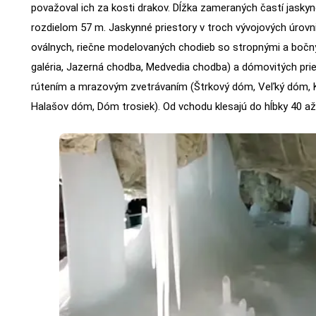
považoval ich za kosti drakov. Dĺžka zameraných častí jasky
rozdielom 57 m. Jaskynné priestory v troch vývojových úrov
oválnych, riečne modelovaných chodieb so stropnými a bočn
galéria, Jazerná chodba, Medvedia chodba) a dómovitých pri
rútením a mrazovým zvetrávaním (Štrkový dóm, Veľký dóm,
Halašov dóm, Dóm trosiek). Od vchodu klesajú do hĺbky 40 až