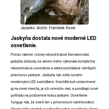
Jazierko. Archív: František Kovár
Jaskyňa dostala nové moderné LED
osvetlenie.
Počas takmer ročnej rekonštrukcie Demänovská
jaskyňa slobody sa okrem iného vykonala kompletná
rekonštrukcia osvetlenia a elektroinštalácie všetkých
priestorov jaskyne. Jaskyňa tak ožila novými
modernými LED svietidlami. Svietidlá boli umiestnené
aj na nové miesta, je ich omnoho viac a ponúkajú nové
pohľady na podzemné krásy jaskyne. Osvetlenie
funguje tak, že svieti len v prítomnosti návštevníkov.
Okrem toho doplnili aj náhradný zdroj osvetlenia, ktorý