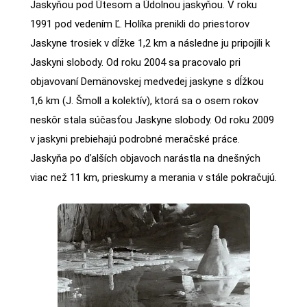
Jaskyňou pod Útesom a Údolnou jaskyňou. V roku
1991 pod vedením Ľ. Holíka prenikli do priestorov
Jaskyne trosiek v dĺžke 1,2 km a následne ju pripojili k
Jaskyni slobody. Od roku 2004 sa pracovalo pri
objavovaní Demänovskej medvedej jaskyne s dĺžkou
1,6 km (J. Šmoll a kolektív), ktorá sa o osem rokov
neskôr stala súčasťou Jaskyne slobody. Od roku 2009
v jaskyni prebiehajú podrobné meračské práce.
Jaskyňa po ďalších objavoch narástla na dnešných
viac než 11 km, prieskumy a merania v stále pokračujú.