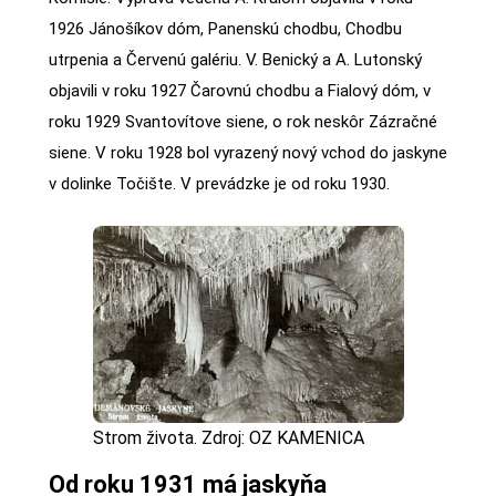
1926 Jánošíkov dóm, Panenskú chodbu, Chodbu
utrpenia a Červenú galériu. V. Benický a A. Lutonský
objavili v roku 1927 Čarovnú chodbu a Fialový dóm, v
roku 1929 Svantovítove siene, o rok neskôr Zázračné
siene. V roku 1928 bol vyrazený nový vchod do jaskyne
v dolinke Točište. V prevádzke je od roku 1930.
Strom života. Zdroj: OZ KAMENICA
Od roku 1931 má jaskyňa