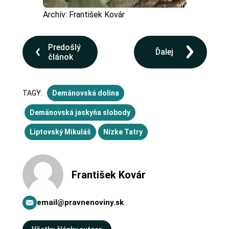
Archív: František Kovár
Predošlý
Ďalej
článok
TAGY:
Demänovská dolina
Demänovská jaskyňa slobody
Liptovský Mikuláš
Nízke Tatry
František Kovár
email@pravnenoviny.sk