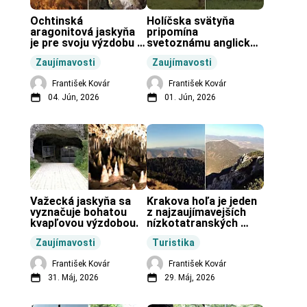
Ochtinská 
Holíčska svätyňa 
aragonitová jaskyňa 
pripomína 
je pre svoju výzdobu 
svetoznámu anglickú 
unikátnou jaskyňou 
pravekú stavbu.
Zaujímavosti
Zaujímavosti
vo svete.
František Kovár
František Kovár
04. Jún, 2026
01. Jún, 2026
Važecká jaskyňa sa 
Krakova hoľa je jeden 
vyznačuje bohatou 
z najzaujímavejších 
kvapľovou výzdobou.
nízkotatranských 
končiarov.
Zaujímavosti
Turistika
František Kovár
František Kovár
31. Máj, 2026
29. Máj, 2026