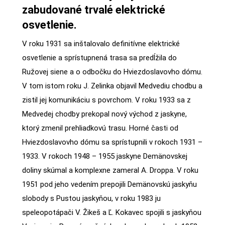
zabudované trvalé elektrické
osvetlenie.
V roku 1931 sa inštalovalo definitívne elektrické
osvetlenie a sprístupnená trasa sa predĺžila do
Ružovej siene a o odbočku do Hviezdoslavovho dómu.
V tom istom roku J. Zelinka objavil Medvediu chodbu a
zistil jej komunikáciu s povrchom. V roku 1933 sa z
Medvedej chodby prekopal nový východ z jaskyne,
ktorý zmenil prehliadkovú trasu. Horné časti od
Hviezdoslavovho dómu sa sprístupnili v rokoch 1931 –
1933. V rokoch 1948 – 1955 jaskyne Demänovskej
doliny skúmal a komplexne zameral A. Droppa. V roku
1951 pod jeho vedením prepojili Demänovskú jaskyňu
slobody s Pustou jaskyňou, v roku 1983 ju
speleopotápači V. Žikeš a Ľ. Kokavec spojili s jaskyňou