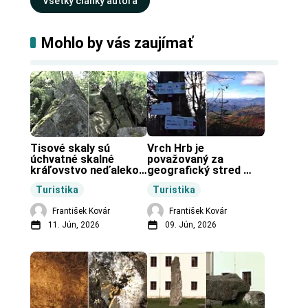
Všetky články autora
Mohlo by vás zaujímať
Tisové skaly sú 
Vrch Hrb je 
úchvatné skalné 
považovaný za 
kráľovstvo neďaleko 
geografický stred 
Zochovej chaty.
Slovenska.
Turistika
Turistika
František Kovár
František Kovár
11. Jún, 2026
09. Jún, 2026