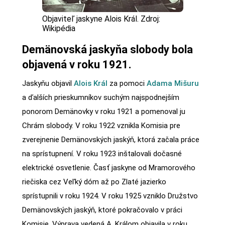
Objaviteľ jaskyne Alois Král. Zdroj:
Wikipédia
Demänovská jaskyňa slobody bola
objavená v roku 1921.
Jaskyňu objavil
Alois Král
za pomoci
Adama Mišuru
a ďalších prieskumníkov suchým najspodnejším
ponorom Demänovky v roku 1921 a pomenoval ju
Chrám slobody. V roku 1922 vznikla Komisia pre
zverejnenie Demänovských jaskýň, ktorá začala práce
na sprístupnení. V roku 1923 inštalovali dočasné
elektrické osvetlenie. Časť jaskyne od Mramorového
riečiska cez Veľký dóm až po Zlaté jazierko
sprístupnili v roku 1924. V roku 1925 vzniklo Družstvo
Demänovských jaskýň, ktoré pokračovalo v práci
Komisie. Výprava vedená A. Králom objavila v roku