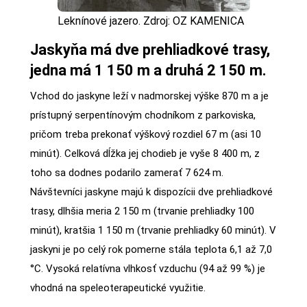
Leknínové jazero. Zdroj: OZ KAMENICA
Jaskyňa má dve prehliadkové trasy,
jedna má 1 150 m a druhá 2 150 m.
Vchod do jaskyne leží v nadmorskej výške 870 m a je
prístupný serpentínovým chodníkom z parkoviska,
pričom treba prekonať výškový rozdiel 67 m (asi 10
minút). Celková dĺžka jej chodieb je vyše 8 400 m, z
toho sa dodnes podarilo zamerať 7 624 m.
Návštevníci jaskyne majú k dispozícii dve prehliadkové
trasy, dlhšia meria 2 150 m (trvanie prehliadky 100
minút), kratšia 1 150 m (trvanie prehliadky 60 minút). V
jaskyni je po celý rok pomerne stála teplota 6,1 až 7,0
°C. Vysoká relatívna vlhkosť vzduchu (94 až 99 %) je
vhodná na speleoterapeutické využitie.