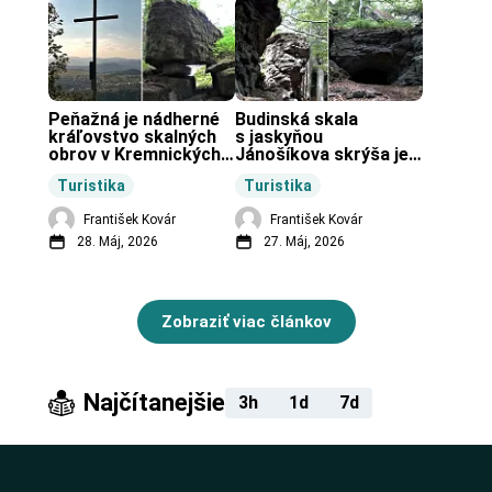
Peňažná je nádherné 
Budinská skala 
kráľovstvo skalných 
s jaskyňou 
obrov v Kremnických 
Jánošíkova skrýša je 
vrchoch.
turistická lokalita pri 
Turistika
Turistika
obci Budiná.
František Kovár
František Kovár
28. Máj, 2026
27. Máj, 2026
Zobraziť viac článkov
Najčítanejšie
3h
1d
7d