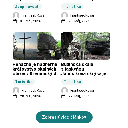
končiarov.
Zaujímavosti
Turistika
František Kovár
František Kovár
31. Máj, 2026
29. Máj, 2026
Peňažná je nádherné 
Budinská skala 
kráľovstvo skalných 
s jaskyňou 
obrov v Kremnických 
Jánošíkova skrýša je 
vrchoch.
turistická lokalita pri 
Turistika
Turistika
obci Budiná.
František Kovár
František Kovár
28. Máj, 2026
27. Máj, 2026
Zobraziť viac článkov