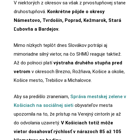
V niektorých z okresov sa však z prvostupňovej stane
druhostupňová.
Konkrétne pôjde o okresy
Námestovo, Tvrdošín, Poprad, Kežmarok, Stará
Ľubovňa a Bardejov.
Mimo nízkych teplôt dnes Slovákov potrápi aj
mimoriadne silný vietor, na čo SHMÚ reaguje taktiež.
Až do polnoci platí
výstraha druhého stupňa pred
vetrom
v okresoch Brezno, Rožňava, Košice a okolie,
Košice mesto, Trebišov a Michalovce.
Aby sa predišlo zraneniam,
Správa mestskej zelene v
Košiciach na sociálnej sieti
obyvateľov mesta
upozornila na to, že prístup na Verejný cintorín je až
do odvolania uzavretý.
V Košiciach totiž môže
vietor dosahovať rýchlosť v nárazoch 85 až 105