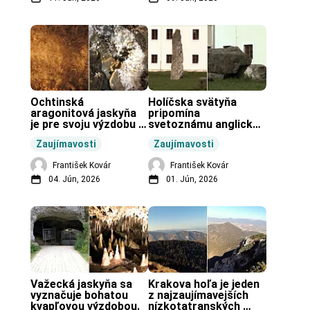
Ochtinská 
Holíčska svätyňa 
aragonitová jaskyňa 
pripomína 
je pre svoju výzdobu 
svetoznámu anglickú 
unikátnou jaskyňou 
pravekú stavbu.
Zaujímavosti
Zaujímavosti
vo svete.
František Kovár
František Kovár
04. Jún, 2026
01. Jún, 2026
Važecká jaskyňa sa 
Krakova hoľa je jeden 
vyznačuje bohatou 
z najzaujímavejších 
kvapľovou výzdobou.
nízkotatranských 