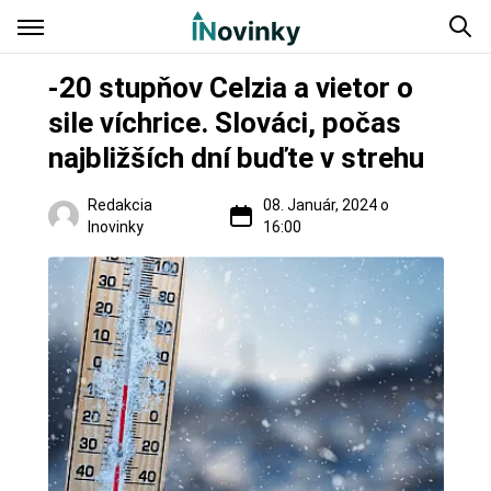
-20 stupňov Celzia a vietor o
sile víchrice. Slováci, počas
najbližších dní buďte v strehu
Redakcia
08. Január, 2024 o
Inovinky
16:00
Slovensko