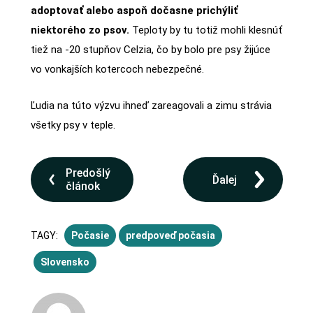
adoptovať alebo aspoň dočasne prichýliť
niektorého zo psov.
Teploty by tu totiž mohli klesnúť
tiež na -20 stupňov Celzia, čo by bolo pre psy žijúce
vo vonkajších kotercoch nebezpečné.
Ľudia na túto výzvu ihneď zareagovali a zimu strávia
všetky psy v teple.
Predošlý
Ďalej
článok
TAGY:
Počasie
predpoveď počasia
Slovensko