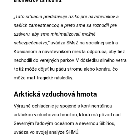
kilometrov za hodinu.
„Táto situácia predstavuje riziko pre návštevníkov a
našich zamestnancov, a preto sme sa rozhodli pre
uzáveru, aby sme minimalizovali možné
nebezpečenstvo,”
uvádza SMsZ na sociálnej sieti a
Košičanom a návštevníkom mesta odporúča, aby tiež
nechodili do verejných parkov. V dôsledku silného vetra
totiž môže dôjsť ku pádu stromu alebo konáru, čo
môže mať tragické následky.
Arktická vzduchová hmota
Výrazné ochladenie je spojené s kontinentálnou
arktickou vzduchovou hmotou, ktorá má pôvod nad
Severným ľadovým oceánom a severnou Sibíriou,
uvádza vo svojej analýze SHMÚ.