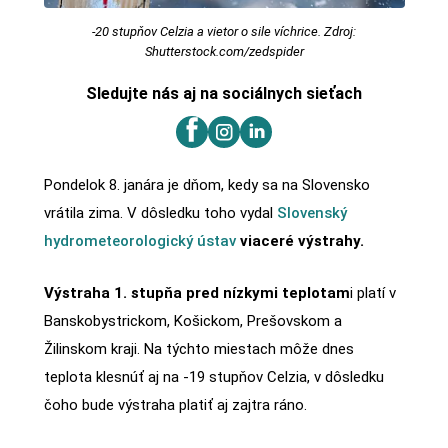
-20 stupňov Celzia a vietor o sile víchrice. Zdroj:
Shutterstock.com/zedspider
Sledujte nás aj na sociálnych sieťach
Pondelok 8. janára je dňom, kedy sa na Slovensko
vrátila zima. V dôsledku toho vydal
Slovenský
hydrometeorologický ústav
viaceré výstrahy.
Výstraha 1. stupňa pred nízkymi teplotam
i platí v
Banskobystrickom, Košickom, Prešovskom a
Žilinskom kraji. Na týchto miestach môže dnes
teplota klesnúť aj na -19 stupňov Celzia, v dôsledku
čoho bude výstraha platiť aj zajtra ráno.