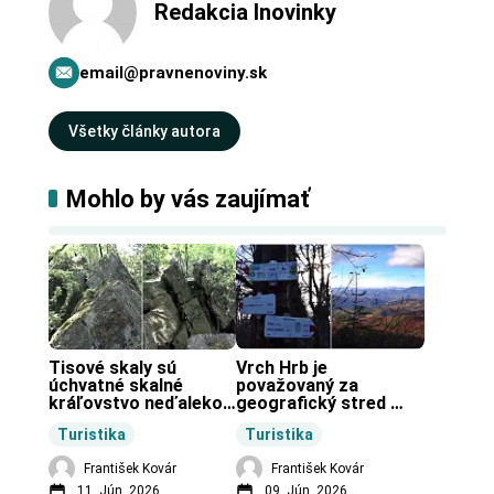
Redakcia Inovinky
email@pravnenoviny.sk
Všetky články autora
Mohlo by vás zaujímať
Tisové skaly sú 
Vrch Hrb je 
úchvatné skalné 
považovaný za 
kráľovstvo neďaleko 
geografický stred 
Zochovej chaty.
Slovenska.
Turistika
Turistika
František Kovár
František Kovár
11. Jún, 2026
09. Jún, 2026