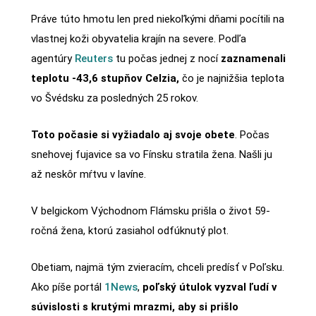
Práve túto hmotu len pred niekoľkými dňami pocítili na
vlastnej koži obyvatelia krajín na severe. Podľa
agentúry
Reuters
tu počas jednej z nocí
zaznamenali
teplotu -43,6 stupňov Celzia,
čo je najnižšia teplota
vo Švédsku za posledných 25 rokov.
Toto počasie si vyžiadalo aj svoje obete
. Počas
snehovej fujavice sa vo Fínsku stratila žena. Našli ju
až neskôr mŕtvu v lavíne.
V belgickom Východnom Flámsku prišla o život 59-
ročná žena, ktorú zasiahol odfúknutý plot.
Obetiam, najmä tým zvieracím, chceli predísť v Poľsku.
Ako píše portál
1News
,
poľský útulok vyzval ľudí v
súvislosti s krutými mrazmi, aby si prišlo