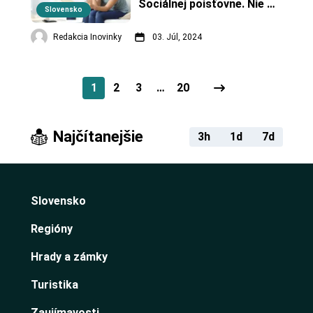
Sociálnej poisťovne. Nie 
Slovensko
všetkým vyčarí úsmev na 
tvári
Redakcia Inovinky
03. Júl, 2024
1
2
3
…
20
Najčítanejšie
3h
1d
7d
Slovensko
Regióny
Hrady a zámky
Turistika
Zaujímavosti