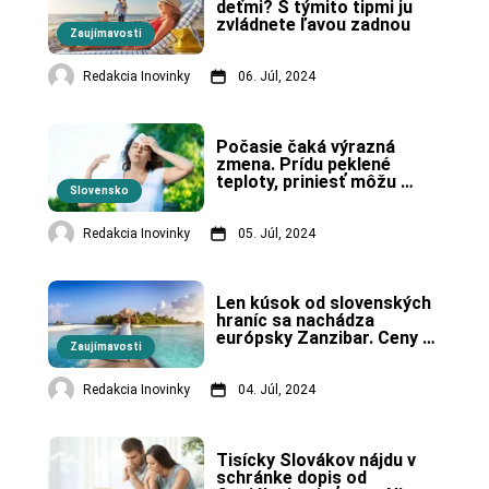
deťmi? S týmito tipmi ju 
zvládnete ľavou zadnou
Zaujímavosti
Redakcia Inovinky
06. Júl, 2024
Počasie čaká výrazná 
zmena. Prídu peklené 
teploty, priniesť môžu 
Slovensko
nebezpečné javy
Redakcia Inovinky
05. Júl, 2024
Len kúsok od slovenských 
hraníc sa nachádza 
európsky Zanzibar. Ceny 
Zaujímavosti
vás prekvapia
Redakcia Inovinky
04. Júl, 2024
Tisícky Slovákov nájdu v 
schránke dopis od 