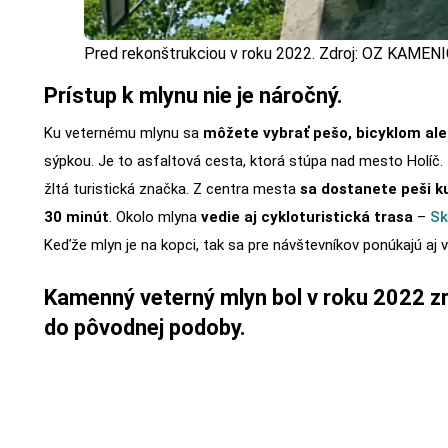
Pred rekonštrukciou v roku 2022. Zdroj: OZ KAMEN
Prístup k mlynu nie je náročný.
Ku veternému mlynu sa
môžete vybrať pešo, bicyklom al
sýpkou. Je to asfaltová cesta, ktorá stúpa nad mesto Holíč.
žltá turistická značka. Z centra mesta
sa dostanete peši 
30 minút
. Okolo mlyna
vedie aj cykloturistická trasa
–
Sk
Keďže mlyn je na kopci, tak sa pre návštevníkov ponúkajú aj vý
Kamenný veterný mlyn bol v roku 2022 
do pôvodnej podoby.