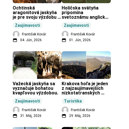
Ochtinská 
Holíčska svätyňa 
aragonitová jaskyňa 
pripomína 
je pre svoju výzdobu 
svetoznámu anglickú 
unikátnou jaskyňou 
pravekú stavbu.
Zaujímavosti
Zaujímavosti
vo svete.
František Kovár
František Kovár
04. Jún, 2026
01. Jún, 2026
Važecká jaskyňa sa 
Krakova hoľa je jeden 
vyznačuje bohatou 
z najzaujímavejších 
kvapľovou výzdobou.
nízkotatranských 
končiarov.
Zaujímavosti
Turistika
František Kovár
František Kovár
31. Máj, 2026
29. Máj, 2026