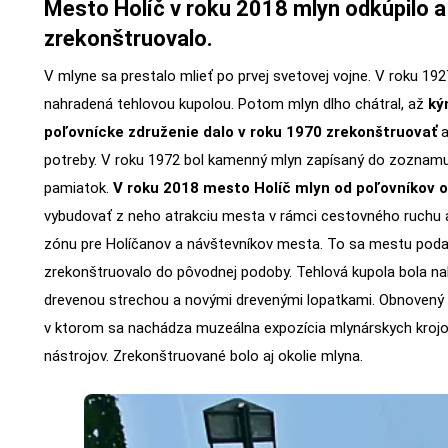
Mesto Holíč v roku 2018 mlyn odkúpilo a
zrekonštruovalo.
V mlyne sa prestalo mlieť po prvej svetovej vojne. V roku 19
nahradená tehlovou kupolou. Potom mlyn dlho chátral, až
ký
poľovnícke združenie dalo v roku 1970 zrekonštruovať
a
potreby. V roku 1972 bol kamenný mlyn zapísaný do zoznam
pamiatok.
V roku 2018 mesto Holíč mlyn od poľovníkov 
vybudovať z neho atrakciu mesta v rámci cestovného ruchu 
zónu pre Holíčanov a návštevníkov mesta. To sa mestu podar
zrekonštruovalo do pôvodnej podoby. Tehlová kupola bola n
drevenou strechou a novými drevenými lopatkami. Obnovený bo
v ktorom sa nachádza muzeálna expozícia mlynárskych kroj
nástrojov. Zrekonštruované bolo aj okolie mlyna.