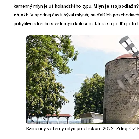
kamenný mlyn je už holandského typu.
Mlyn je trojpodlažn
objekt.
V spodnej časti býval mlynár, na ďalších poschodiach
pohyblivú strechu s veterným kolesom, ktorá sa podľa potre
Kamenný veterný mlyn pred rokom 2022. Zdroj: O