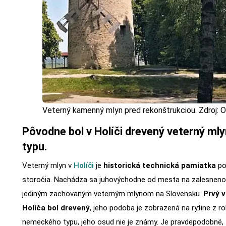
Veterný kamenný mlyn pred rekonštrukciou. Zdroj
Pôvodne bol v Holíči drevený veterný m
typu.
Veterný mlyn v
Holíči
je
historická technická pamiatka
po
storočia. Nachádza sa juhovýchodne od mesta na zalesneno
jediným zachovaným veterným mlynom na Slovensku.
Prvý 
Holíča bol drevený
, jeho podoba je zobrazená na rytine z r
nemeckého typu, jeho osud nie je známy. Je pravdepodobné, 