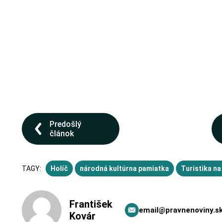
Predošlý
článok
TAGY:
Holíč
národná kultúrna pamiatka
Turistika na
František
email@pravnenoviny.s
Kovár