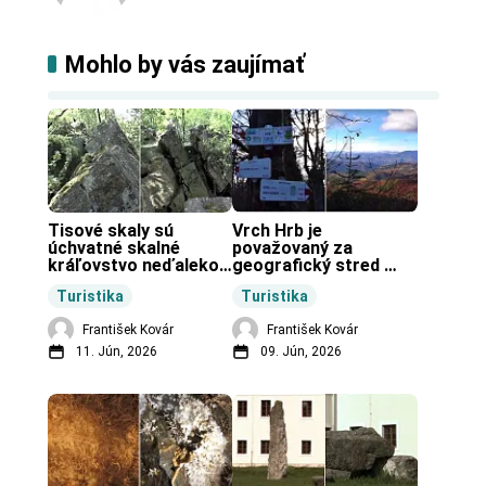
Mohlo by vás zaujímať
Tisové skaly sú 
Vrch Hrb je 
úchvatné skalné 
považovaný za 
kráľovstvo neďaleko 
geografický stred 
Zochovej chaty.
Slovenska.
Turistika
Turistika
František Kovár
František Kovár
11. Jún, 2026
09. Jún, 2026