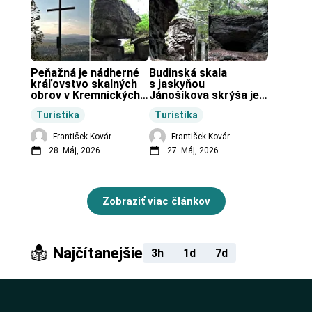
Peňažná je nádherné 
Budinská skala 
kráľovstvo skalných 
s jaskyňou 
obrov v Kremnických 
Jánošíkova skrýša je 
vrchoch.
turistická lokalita pri 
Turistika
Turistika
obci Budiná.
František Kovár
František Kovár
28. Máj, 2026
27. Máj, 2026
Zobraziť viac článkov
Najčítanejšie
3h
1d
7d