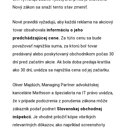
Nový zákon sa snaží tento stav zmeniť.
Nové pravidlá vyžadujú, aby každá reklama na akciový
tovar obsahovala
informáciu o jeho
predchádzajúcej cene.
Za túto cenu sa bude
považovať najnižšia suma, za ktorú bol tovar
predávaný alebo poskytovaný obchodníkom počas 30
dní pred začatím akcie. Ak bola doba predaja kratšia
ako 30 dní, uvádza sa najnižšia cena od jej začiatku.
Oliver Majdúch, Managing Partner advokátskej
kancelárie Mathison a špecialista na IT právo uvádza,
že v prípade podozrenia z porušenia zákona môže
zákazník podať podnet
Slovenskej obchodnej
inšpekcii.
Je vhodné priložiť kópie všetkých
relevantných dôkazov, ako napríklad screenshoty.