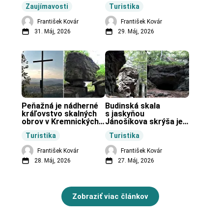
končiarov.
Zaujímavosti
Turistika
František Kovár
František Kovár
31. Máj, 2026
29. Máj, 2026
Peňažná je nádherné 
Budinská skala 
kráľovstvo skalných 
s jaskyňou 
obrov v Kremnických 
Jánošíkova skrýša je 
vrchoch.
turistická lokalita pri 
Turistika
Turistika
obci Budiná.
František Kovár
František Kovár
28. Máj, 2026
27. Máj, 2026
Zobraziť viac článkov