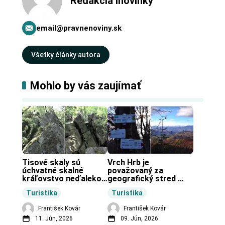
Redakcia Inovinky
email@pravnenoviny.sk
Všetky články autora
Mohlo by vás zaujímať
Tisové skaly sú 
Vrch Hrb je 
úchvatné skalné 
považovaný za 
kráľovstvo neďaleko 
geografický stred 
Zochovej chaty.
Slovenska.
Turistika
Turistika
František Kovár
František Kovár
11. Jún, 2026
09. Jún, 2026