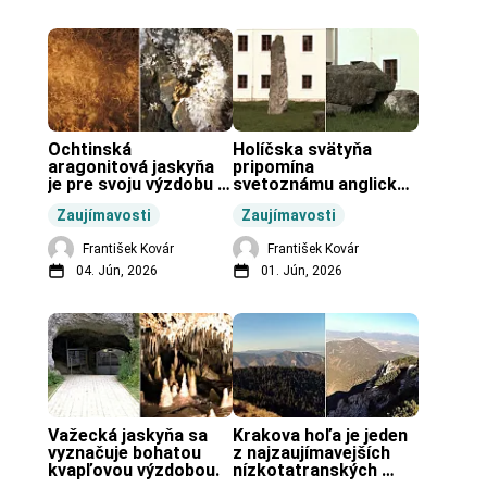
Ochtinská 
Holíčska svätyňa 
aragonitová jaskyňa 
pripomína 
je pre svoju výzdobu 
svetoznámu anglickú 
unikátnou jaskyňou 
pravekú stavbu.
Zaujímavosti
Zaujímavosti
vo svete.
František Kovár
František Kovár
04. Jún, 2026
01. Jún, 2026
Važecká jaskyňa sa 
Krakova hoľa je jeden 
vyznačuje bohatou 
z najzaujímavejších 
kvapľovou výzdobou.
nízkotatranských 