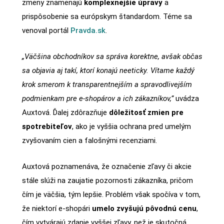
zmeny znamenajú
komplexnejšie úpravy
a
prispôsobenie sa európskym štandardom. Téme sa
venoval portál
Pravda.sk
.
„Väčšina obchodníkov sa správa korektne, avšak občas
sa objavia aj takí, ktorí konajú neeticky. Vítame každý
krok smerom k transparentnejším a spravodlivejším
podmienkam pre e-shopárov a ich zákazníkov,”
uvádza
Auxtová. Ďalej zdôrazňuje
dôležitosť zmien pre
spotrebiteľov
, ako je vyššia ochrana pred umelým
zvyšovaním cien a falošnými recenziami.
Auxtová poznamenáva, že označenie zľavy či akcie
stále slúži na zaujatie pozornosti zákazníka, pričom
čím je väčšia, tým lepšie. Problém však spočíva v tom,
že niektorí e-shopári
umelo zvyšujú pôvodnú cenu
,
čím vytvárajú zdanie vyššej zľavy, než je skutočná.