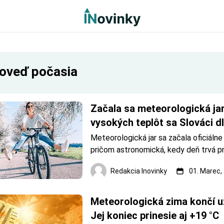
oveď počasia
Začala sa meteorologická jar.
vysokých teplôt sa Slováci dlh
nebudú
Meteorologická jar sa začala oficiálne v 
pričom astronomická, kedy deň trvá pri
ako noc, nás ešte len čaká. Zima je za 
Redakcia Inovinky
01. Marec,
meteorológovia už predstavili prvý výh
počasie. Podľa predpovedí by sme sa v
tešiť na nadprie
Meteorologická zima končí už 
Jej koniec prinesie aj +19 °C