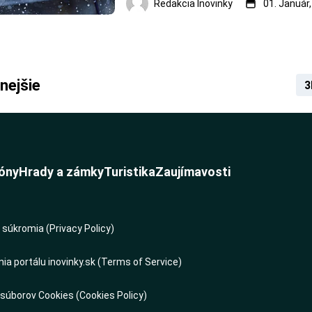
Redakcia Inovinky
01. Január
spojený s nízkym tlakom. Vzhľadom na 
siahať od severného Atlantiku až po Uk
ho označiť za rozsia
nejšie
3
óny
Hrady a zámky
Turistika
Zaujímavosti
súkromia (Privacy Policy)
a portálu inovinky.sk (Terms of Service)
 súborov Cookies (Cookies Policy)