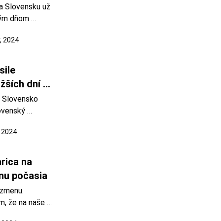
na Slovensku už 
ným dňom 
vrtok 29. 
, 2024
ne až v piatok 
e tento 
ile 
žších dní 
 Slovensko 
ovenský 
trahy. 
, 2024
ami platí v 
skom a 
ôže dnes t
rica na 
nu počasia
zmenu. 
, že na naše 
t, ktorý bude 