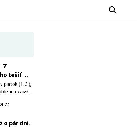
 Z 
o tešiť 
piatok (1. 3.), 
bližne rovnako 
nami a 
 2024
ľad na 
 marci mali 
o pár dní. 