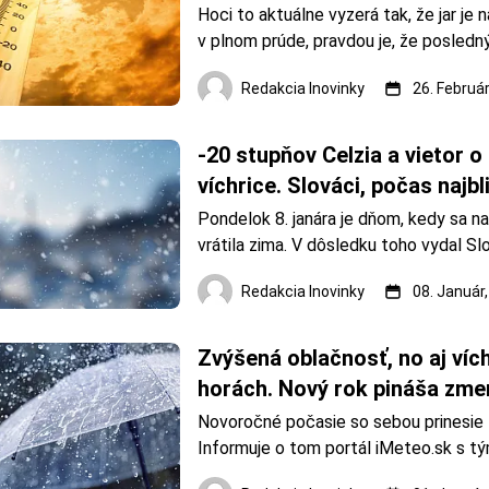
Hoci to aktuálne vyzerá tak, že jar je 
v plnom prúde, pravdou je, že posled
tohtoročnej meteorologickej zimy je št
Redakcia Inovinky
26. Február
feburár. Meteorologická jar teda nasta
1. marca. Portál iMeteo však uvádza, ž
posledný týždeň zimy sa 
-20 stupňov Celzia a vietor o s
víchrice. Slováci, počas najbli
buďte v strehu
Pondelok 8. janára je dňom, kedy sa na
vrátila zima. V dôsledku toho vydal Sl
hydrometeorologický ústav viaceré výs
Redakcia Inovinky
08. Január
Výstraha 1. stupňa pred nízkymi teplot
Banskobystrickom, Košickom, Prešov
Žilinskom kraji. Na týchto miestach m
Zvýšená oblačnosť, no aj vích
horách. Nový rok pináša zme
Novoročné počasie so sebou prinesie 
Informuje o tom portál iMeteo.sk s tým
územie od západu postúpi studený fron