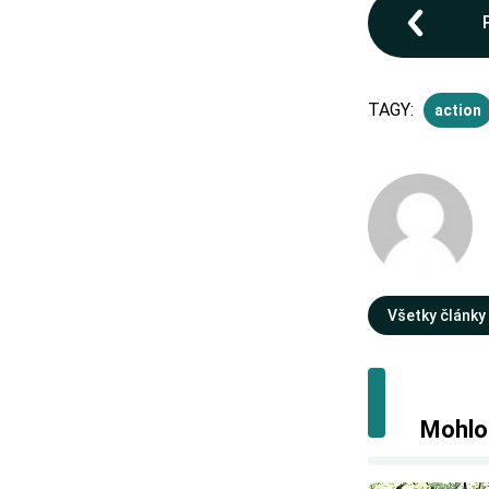
TAGY:
action
Všetky články
Mohlo