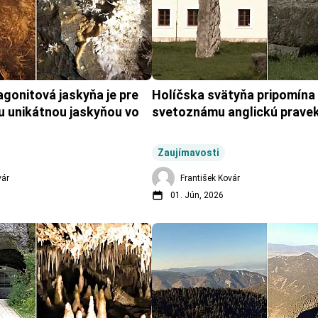
gonitová jaskyňa je pre 
Holíčska svätyňa pripomína 
 unikátnou jaskyňou vo 
svetoznámu anglickú pravek
Zaujímavosti
vár
František Kovár
01. Jún, 2026