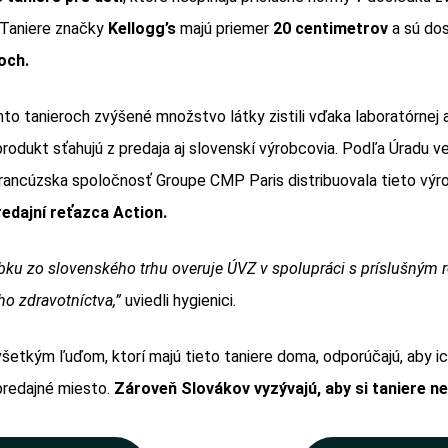
 Taniere značky
Kellogg’s
majú priemer
20 centimetrov
a sú do
och.
hto tanieroch zvýšené množstvo látky zistili vďaka laboratórnej 
rodukt sťahujú z predaja aj slovenskí výrobcovia. Podľa Úradu v
rancúzska spoločnosť Groupe CMP Paris distribuovala tieto výr
edajní reťazca Action.
obku zo slovenského trhu overuje ÚVZ v spolupráci s príslušným
o zdravotníctva,”
uviedli hygienici.
 všetkým ľuďom, ktorí majú tieto taniere doma, odporúčajú, aby ic
 predajné miesto.
Zároveň Slovákov vyzývajú, aby si taniere ne