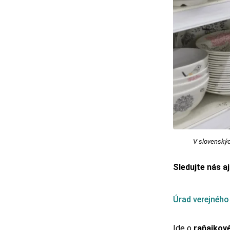
V slovenskýc
Sledujte nás a
Úrad verejného
Ide o
raňajkové