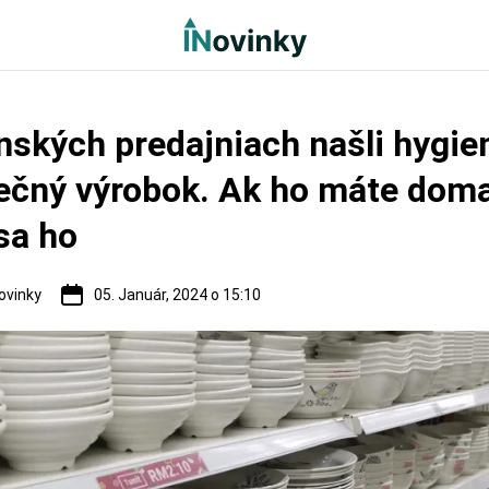
nských predajniach našli hygien
ečný výrobok. Ak ho máte doma
sa ho
ovinky
05. Január, 2024 o 15:10