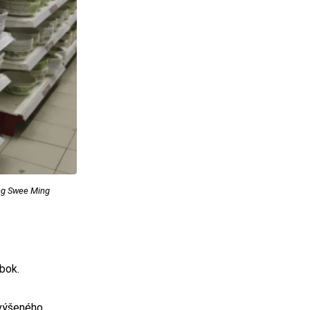
ung Swee Ming
bok.
zvýšeného