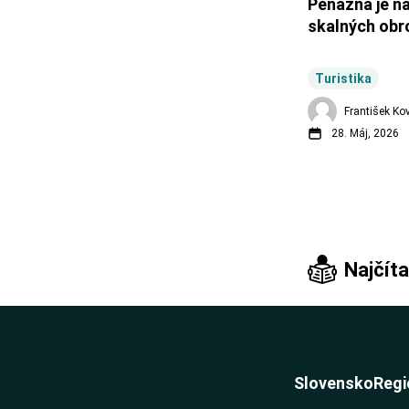
Peňažná je n
skalných obr
Turistika
František Ko
28. Máj, 2026
Najčíta
Slovensko
Regi