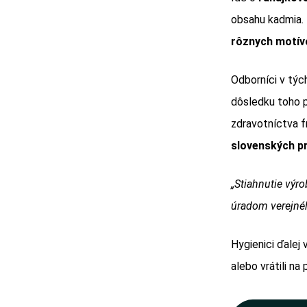
obsahu kadmia.
rôznych motív
Odborníci v týc
dôsledku toho p
zdravotníctva f
slovenských pr
„Stiahnutie výr
úradom verejnéh
Hygienici ďalej
alebo vrátili na