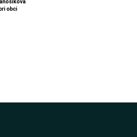
ánošíkova 
ri obci 