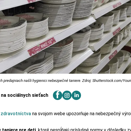
h predajniach našli hygienici nebezpečné taniere. Zdroj: Shutterstock.com/Yo
j na sociálnych sieťach
 zdravotníctva
na svojom webe upozorňuje na nebezpečný výro
 taniere pre deti
, ktoré nespĺňajú príslušné normy v dôsledku 