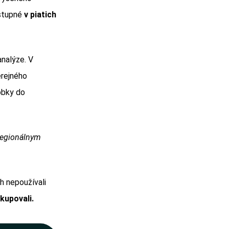
stupné
v piatich
analýze. V
erejného
obky do
 regionálnym
h nepoužívali
kupovali.