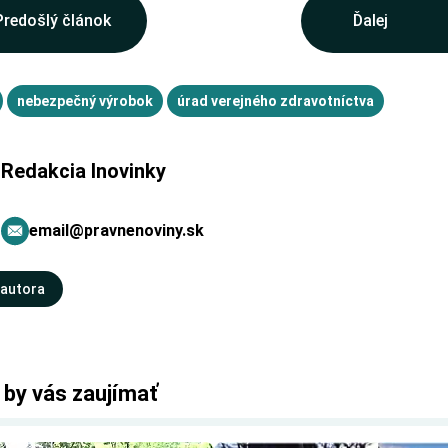
Predošlý článok
Ďalej
nebezpečný výrobok
úrad verejného zdravotníctva
Redakcia Inovinky
email@pravnenoviny.sk
 autora
 by vás zaujímať