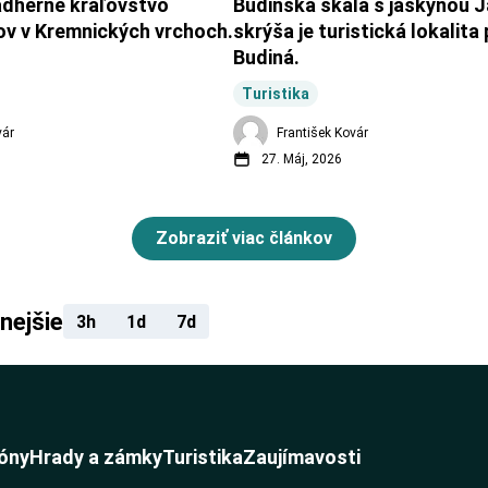
ádherné kráľovstvo 
Budinská skala s jaskyňou J
ov v Kremnických vrchoch.
skrýša je turistická lokalita p
Budiná.
Turistika
vár
František Kovár
27. Máj, 2026
Zobraziť viac článkov
nejšie
3h
1d
7d
óny
Hrady a zámky
Turistika
Zaujímavosti