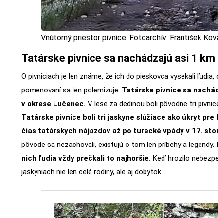
Vnútorný priestor pivnice. Fotoarchív: František Kov
Tatárske pivnice sa nachádzajú asi 1 km
O pivniciach je len známe, že ich do pieskovca vysekali ľudia, o
pomenovaní sa len polemizuje.
Tatárske pivnice sa nachád
v okrese Lučenec.
V lese za dedinou boli pôvodne tri pivnice
Tatárske pivnice boli tri jaskyne slúžiace ako úkryt pre 
čias tatárskych nájazdov až po turecké vpády v 17. sto
pôvode sa nezachovali, existujú o tom len príbehy a legendy.
nich ľudia vždy prečkali to najhoršie.
Keď hrozilo nebezpeč
jaskyniach nie len celé rodiny, ale aj dobytok…