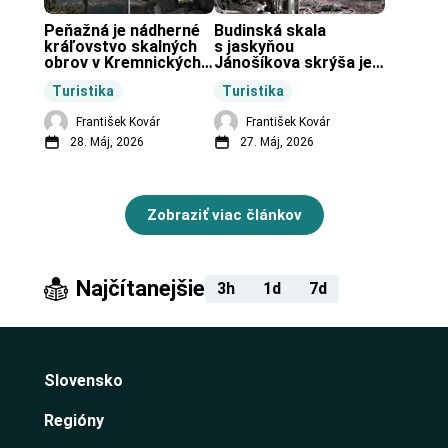
Peňažná je nádherné 
Budinská skala 
kráľovstvo skalných 
s jaskyňou 
obrov v Kremnických 
Jánošíkova skrýša je 
vrchoch.
turistická lokalita pri 
Turistika
Turistika
obci Budiná.
František Kovár
František Kovár
28. Máj, 2026
27. Máj, 2026
Zobraziť viac článkov
Najčítanejšie
3h
1d
7d
Slovensko
Regióny