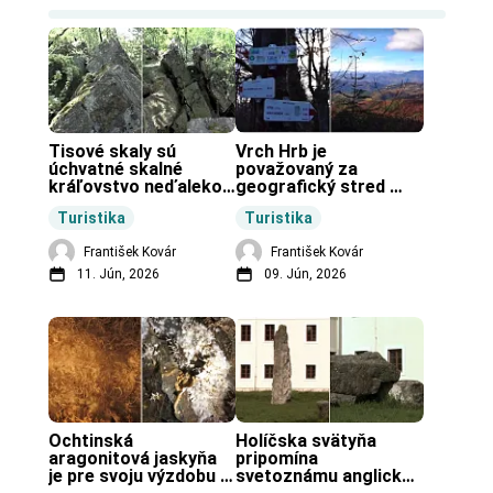
Tisové skaly sú 
Vrch Hrb je 
úchvatné skalné 
považovaný za 
kráľovstvo neďaleko 
geografický stred 
Zochovej chaty.
Slovenska.
Turistika
Turistika
František Kovár
František Kovár
11. Jún, 2026
09. Jún, 2026
Ochtinská 
Holíčska svätyňa 
aragonitová jaskyňa 
pripomína 
je pre svoju výzdobu 
svetoznámu anglickú 