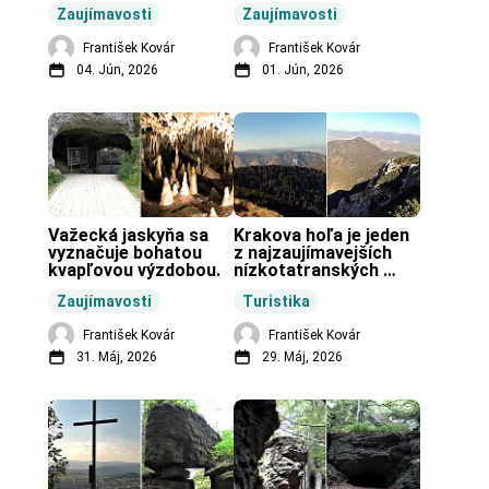
unikátnou jaskyňou 
pravekú stavbu.
Zaujímavosti
Zaujímavosti
vo svete.
František Kovár
František Kovár
04. Jún, 2026
01. Jún, 2026
Važecká jaskyňa sa 
Krakova hoľa je jeden 
vyznačuje bohatou 
z najzaujímavejších 
kvapľovou výzdobou.
nízkotatranských 
končiarov.
Zaujímavosti
Turistika
František Kovár
František Kovár
31. Máj, 2026
29. Máj, 2026