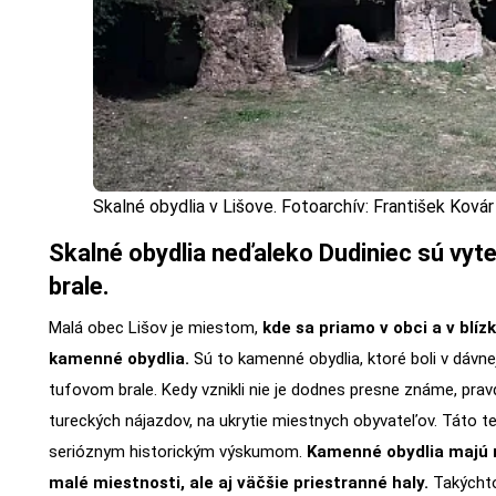
Skalné obydlia v Lišove. Fotoarchív: František Kovár
Skalné obydlia neďaleko Dudiniec sú vyt
brale.
Malá obec Lišov je miestom,
kde sa priamo v obci a v blí
kamenné obydlia.
Sú to kamenné obydlia, ktoré boli v dávne
tufovom brale. Kedy vznikli nie je dodnes presne známe, pra
tureckých nájazdov, na ukrytie miestnych obyvateľov. Táto t
serióznym historickým výskumom.
Kamenné obydlia majú 
malé miestnosti, ale aj väčšie priestranné haly.
Takýchto 