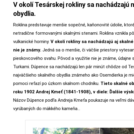
V okolí Tesárskej rokliny sa nachádzajú 
obydlia.
Roklina predstavuje menšie sopečné, kaňonovité údolie, ktor
netradične formovanými skalnými stenami. Roklina vznikla 
vulkanické horniny.
V okolí rokliny sa nachádzajú aj skaln
nie je známy.
Jedná sa o menšie, či väčšie priestory vytes
pieskovcového svahu. Pôvod a využitie nie je známe, údajne sl
Turkami. Dúpence sa nachádzajú len pár minút chôdze od Tesá
najväčšieho skalného obydlia známeho ako Osemdierka je mier
pomoci reťazí po úzkom skalnom chodníku.
Tieto skalné ob
roku 1902 Andrej Kmeť (1841-1908), v diele: Ďalšie výs
Názov Dúpence podľa Andreja Kmeťa poukazuje na veľmi dáv
vyrúbaných do mäkkého kameňa…