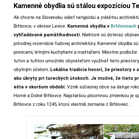
Kamenné obydlia sú stálou expozíciou 
Ak chcete na Slovensku vidieť netypickú a zvláštnu architektú
Brhlovce, v okrese Levice.
Kamenné obydlia v
Brhlovciach
p
vyhľadávané pamätihodnosti.
Niektoré sú doteraz obývan
prírodnej rezervácie ľudovej architektúry. Kamenné obydlia sú
pivnicami, letnými kuchyňami a maštaľami. Miestne podložie
tufov a tufitov umožnilo obyvateľom využívať tieto priestory,
obytným účelom.
Lokálna tradícia hovorí, že priestory v 
ako úkryty pri tureckých útokoch. Je možné, že tieto pr
ešte v skoršom období.
Vznik súčasnej obce sa datuje roko
Horné a Dolné Brhlovce. Najstaršou písomnou zmienkou je s
Brhlovce z roku 1245, ktorú vlastnili zemania z Brhloviec…