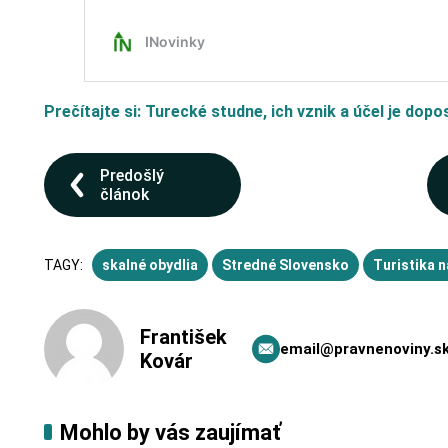
Prečítajte si: Turecké studne, ich vznik a účel je dopo
Predošlý
článok
TAGY:
skalné obydlia
Stredné Slovensko
Turistika 
František
email@pravnenoviny.s
Kovár
Mohlo by vás zaujímať