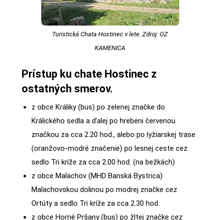
Turistická Chata Hostinec v lete. Zdroj: OZ
KAMENICA
Prístup ku chate Hostinec z
ostatných smerov.
z obce Králiky (bus) po zelenej značke do
Králického sedla a ďalej po hrebeni červenou
značkou za cca 2.20 hod., alebo po lyžiarskej trase
(oranžovo-modré značenie) po lesnej ceste cez
sedlo Tri kríže za cca 2.00 hod. (na bežkách)
z obce Malachov (MHD Banská Bystrica)
Malachovskou dolinou po modrej značke cez
Ortúty a sedlo Tri kríže za cca 2.30 hod.
z obce Horné Pršany (bus) po žltej značke cez