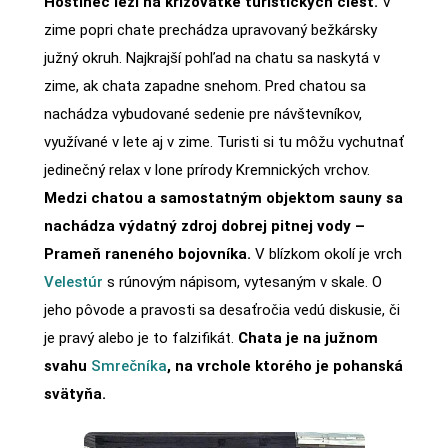
Hostinec leží na križovatke turistických ciest.
V
zime popri chate prechádza upravovaný bežkársky
južný okruh. Najkrajší pohľad na chatu sa naskytá v
zime, ak chata zapadne snehom. Pred chatou sa
nachádza vybudované sedenie pre návštevníkov,
využívané v lete aj v zime. Turisti si tu môžu vychutnať
jedinečný relax v lone prírody Kremnických vrchov.
Medzi chatou a samostatným objektom sauny sa
nachádza výdatný zdroj dobrej pitnej vody –
Prameň raneného bojovníka.
V blízkom okolí je vrch
Velestúr
s rúnovým nápisom, vytesaným v skale. O
jeho pôvode a pravosti sa desaťročia vedú diskusie, či
je pravý alebo je to falzifikát.
Chata je na južnom
svahu
Smrečníka
, na vrchole ktorého je pohanská
svätyňa.