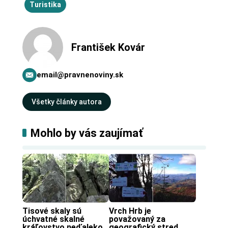
Turistika
František Kovár
email@pravnenoviny.sk
Všetky články autora
Mohlo by vás zaujímať
Tisové skaly sú 
Vrch Hrb je 
úchvatné skalné 
považovaný za 
kráľovstvo neďaleko 
geografický stred 