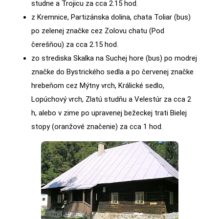
studne a Trojicu za cca 2.15 hod.
z Kremnice, Partizánska dolina, chata Toliar (bus)
po zelenej značke cez Zolovu chatu (Pod
čerešňou) za cca 2.15 hod.
zo strediska Skalka na Suchej hore (bus) po modrej
značke do Bystrického sedla a po červenej značke
hrebeňom cez Mýtny vrch, Králické sedlo,
Lopúchový vrch, Zlatú studňu a Velestúr za cca 2
h, alebo v zime po upravenej bežeckej trati Bielej
stopy (oranžové značenie) za cca 1 hod.