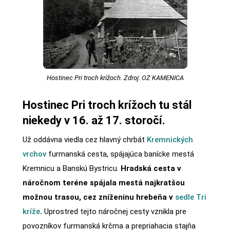
Hostinec Pri troch krížoch. Zdroj: OZ KAMENICA
Hostinec Pri troch krížoch tu stál
niekedy v 16. až 17. storočí.
Už oddávna viedla cez hlavný chrbát
Kremnických
vrchov
furmanská cesta, spájajúca banícke mestá
Kremnicu a Banskú Bystricu.
Hradská cesta v
náročnom teréne spájala mestá najkratšou
možnou trasou, cez zníženinu hrebeňa v
sedle Tri
kríže
.
Uprostred tejto náročnej cesty vznikla pre
povozníkov furmanská krčma a prepriahacia stajňa