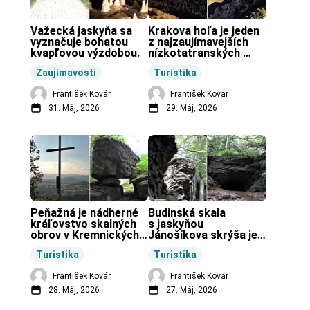
Važecká jaskyňa sa 
Krakova hoľa je jeden 
vyznačuje bohatou 
z najzaujímavejších 
kvapľovou výzdobou.
nízkotatranských 
končiarov.
Zaujímavosti
Turistika
František Kovár
František Kovár
31. Máj, 2026
29. Máj, 2026
Peňažná je nádherné 
Budinská skala 
kráľovstvo skalných 
s jaskyňou 
obrov v Kremnických 
Jánošíkova skrýša je 
vrchoch.
turistická lokalita pri 
Turistika
Turistika
obci Budiná.
František Kovár
František Kovár
28. Máj, 2026
27. Máj, 2026