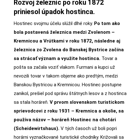
Rozvoj železníc po roku 1872
priniesol úpadok hostinca.
Hostinec svojmu účelu slúžil dlhé roky.
Po tom ako
bola postavená železnica medzi Zvolenom –
Kremnicou a Vrútkami v roku 1872, následne aj
železnica zo Zvolena do Banskej Bystrice začína
sa strácať význam a využite hostinca.
Tovar a
pošta sa začala voziť vlakom. Furmani a kupci už
nevozili tovar v takom objeme ako predtým, medzi
Banskou Bystricou a Kremnicou. Hostinec postupne
zanikol, prešiel pod správu štátnych lesov a z hostinca
sa stala horáreň.
V prvom slovenskom turistickom
sprievodcovi z roku 1931 – Kremnica a okolie, sa
používa názov – horáreň Hostinec na chotári
(Scheidewirtshaus).
V tých časoch už boli popri
horárni vyznačkované turistické chodníky. Križovali sa