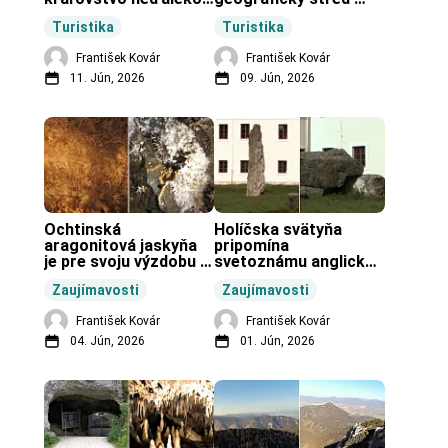
Zochovej chaty.
Slovenska.
Turistika
Turistika
František Kovár
František Kovár
11. Jún, 2026
09. Jún, 2026
Ochtinská 
Holíčska svätyňa 
aragonitová jaskyňa 
pripomína 
je pre svoju výzdobu 
svetoznámu anglickú 
unikátnou jaskyňou 
pravekú stavbu.
Zaujímavosti
Zaujímavosti
vo svete.
František Kovár
František Kovár
04. Jún, 2026
01. Jún, 2026