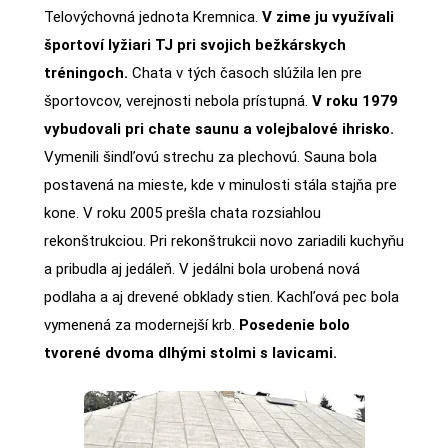
Telovýchovná jednota Kremnica.
V zime ju využívali
športoví lyžiari TJ pri svojich bežkárskych
tréningoch.
Chata v tých časoch slúžila len pre
športovcov, verejnosti nebola prístupná.
V roku 1979
vybudovali pri chate saunu a volejbalové ihrisko.
Vymenili šindľovú strechu za plechovú. Sauna bola
postavená na mieste, kde v minulosti stála stajňa pre
kone. V roku 2005 prešla chata rozsiahlou
rekonštrukciou. Pri rekonštrukcii novo zariadili kuchyňu
a pribudla aj jedáleň. V jedálni bola urobená nová
podlaha a aj drevené obklady stien. Kachľová pec bola
vymenená za modernejší krb.
Posedenie bolo
tvorené dvoma dlhými stolmi s lavicami.