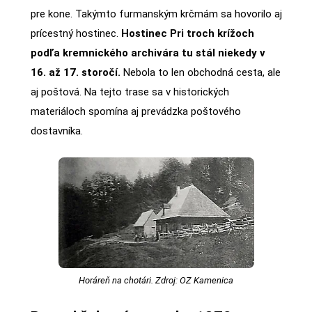
pre kone. Takýmto furmanským krčmám sa hovorilo aj
prícestný hostinec.
Hostinec Pri troch krížoch
podľa kremnického archivára tu stál niekedy v
16. až 17. storočí.
Nebola to len obchodná cesta, ale
aj poštová. Na tejto trase sa v historických
materiáloch spomína aj prevádzka poštového
dostavníka.
Horáreň na chotári. Zdroj: OZ Kamenica