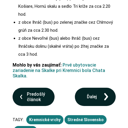
Košiare, Hornú skalu a sedlo Tri kríže za cca 2.20
hod.
z obce Ihráč (bus) po zelenej značke cez Chlmový
grúň za cca 2.30 hod.
z obce Nevoľné (bus) alebo Ihráč (bus) cez
Ihráčsku dolinu (skalné vráta) po žltej značke za
cca 3 hod.
Mohlo by vás zaujímať:
Prvé ubytovacie
zariadenie na Skalke pri Kremnici bola Chata
Skalka.
Predošlý
Ďalej
článok
TAGY:
Kremnické vrchy
Stredné Slovensko