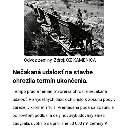
Odvoz zeminy. Zdroj: OZ KAMENICA
Nečakaná udalosť na stavbe
ohrozila termín ukončenia.
Tempo prác a termín otvorenia ohrozila nečakaná
udalosť. Po výdatných dažďoch prišlo k zosunu pôdy v
záreze, v kilometri 16,1. Premáčaná pôda sa zosunula
po ílovitom podloží a celý novovybudovaný zárez
zasypala, uvoľnilo sa približne 60 000 m³ zeminy. K