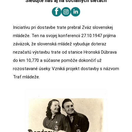
Sledujte nás aj na sociálnych sieťach
Iniciatívu pri dostavbe trate prebral Zväz slovenskej
mládeže. Ten na svojej konferencii 27.10.1947 prijíma
záväzok, že slovenská mládež vybuduje doteraz
nezačatú výstavbu trate od stanice Hronská Dúbrava
do km 10,770 a súčasne pomôže dokončiť už
rozostavané úseky. Vzniká projekt dostavby s názvom
Trať mládeže.