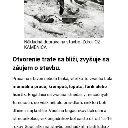
Nákladná doprava na stavbe. Zdroj: OZ
KAMENICA
Otvorenie trate sa blíži, zvyšuje sa
záujem o stavbu.
Práca na stavbe nebola ľahká, všetko to zväčša bola
manuálna práca, krompáč, lopata, fúrik alebo
huntík.
Brigádnici sa zväčša striedali v mesačných
turnusoch, čo však nebolo pravidlom, niektorí boli
dlhšie iní aj kratšie. Väčšina brigádnikov boli učni a
stredoškoláci, vek brigádnikov bol často už od 15-16
rokov. Spočiatku na stavbu prichádzali mladí ľudia z