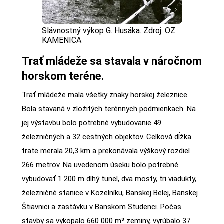
Slávnostný výkop G. Husáka. Zdroj: OZ
KAMENICA
Trať mládeže sa stavala v náročnom
horskom teréne.
Trať mládeže mala všetky znaky horskej železnice.
Bola stavaná v zložitých terénnych podmienkach. Na
jej výstavbu bolo potrebné vybudovanie 49
železničných a 32 cestných objektov. Celková dĺžka
trate merala 20,3 km a prekonávala výškový rozdiel
266 metrov. Na uvedenom úseku bolo potrebné
vybudovať 1 200 m dlhý tunel, dva mosty, tri viadukty,
železničné stanice v Kozelníku, Banskej Belej, Banskej
Štiavnici a zastávku v Banskom Studenci. Počas
stavby sa vykopalo 660 000 m³ zeminy, vyrúbalo 37