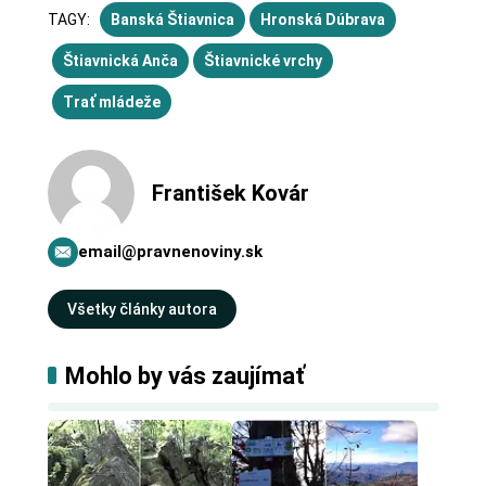
TAGY:
Banská Štiavnica
Hronská Dúbrava
Štiavnická Anča
Štiavnické vrchy
Trať mládeže
František Kovár
email@pravnenoviny.sk
Všetky články autora
Mohlo by vás zaujímať