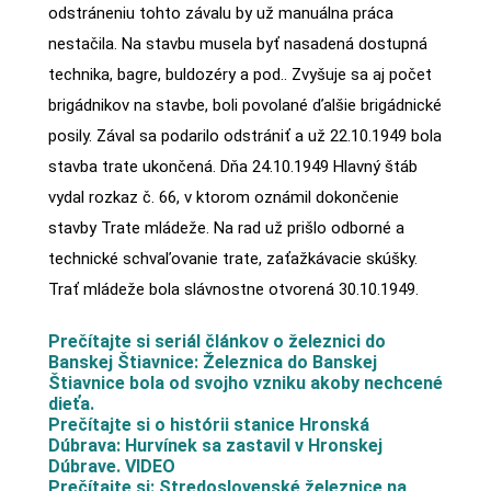
odstráneniu tohto závalu by už manuálna práca
nestačila. Na stavbu musela byť nasadená dostupná
technika, bagre, buldozéry a pod.. Zvyšuje sa aj počet
brigádnikov na stavbe, boli povolané ďalšie brigádnické
posily. Zával sa podarilo odstrániť a už 22.10.1949 bola
stavba trate ukončená. Dňa 24.10.1949 Hlavný štáb
vydal rozkaz č. 66, v ktorom oznámil dokončenie
stavby Trate mládeže. Na rad už prišlo odborné a
technické schvaľovanie trate, zaťažkávacie skúšky.
Trať mládeže bola slávnostne otvorená 30.10.1949.
Prečítajte si seriál článkov o železnici do
Banskej Štiavnice: Železnica do Banskej
Štiavnice bola od svojho vzniku akoby nechcené
dieťa.
Prečítajte si o histórii stanice Hronská
Dúbrava: Hurvínek sa zastavil v Hronskej
Dúbrave. VIDEO
Prečítajte si: Stredoslovenské železnice na