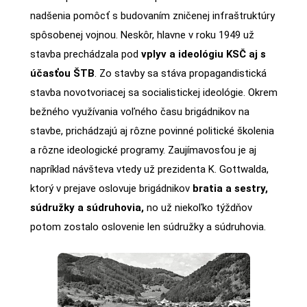
nadšenia pomôcť s budovaním zničenej infraštruktúry
spôsobenej vojnou. Neskôr, hlavne v roku 1949 už
stavba prechádzala pod
vplyv a ideológiu KSČ aj s
účasťou ŠTB
. Zo stavby sa stáva propagandistická
stavba novotvoriacej sa socialistickej ideológie. Okrem
bežného využívania voľného času brigádnikov na
stavbe, prichádzajú aj rôzne povinné politické školenia
a rôzne ideologické programy. Zaujímavosťou je aj
napríklad návšteva vtedy už prezidenta K. Gottwalda,
ktorý v prejave oslovuje brigádnikov
bratia a sestry,
súdružky a súdruhovia,
no už niekoľko týždňov
potom zostalo oslovenie len súdružky a súdruhovia.