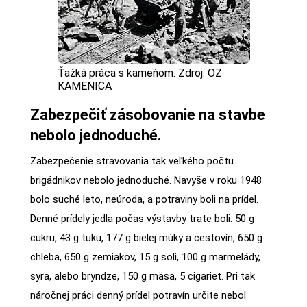
Ťažká práca s kameňom. Zdroj: OZ
KAMENICA
Zabezpečiť zásobovanie na stavbe
nebolo jednoduché.
Zabezpečenie stravovania tak veľkého počtu
brigádnikov nebolo jednoduché. Navyše v roku 1948
bolo suché leto, neúroda, a potraviny boli na prídel.
Denné prídely jedla počas výstavby trate boli: 50 g
cukru, 43 g tuku, 177 g bielej múky a cestovín, 650 g
chleba, 650 g zemiakov, 15 g soli, 100 g marmelády,
syra, alebo bryndze, 150 g mäsa, 5 cigariet. Pri tak
náročnej práci denný prídel potravín určite nebol