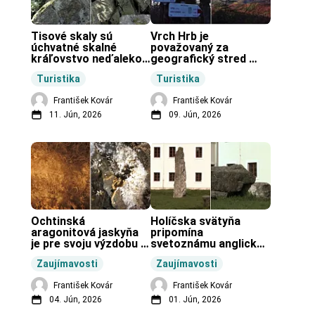
Tisové skaly sú 
Vrch Hrb je 
úchvatné skalné 
považovaný za 
kráľovstvo neďaleko 
geografický stred 
Zochovej chaty.
Slovenska.
Turistika
Turistika
František Kovár
František Kovár
11. Jún, 2026
09. Jún, 2026
Ochtinská 
Holíčska svätyňa 
aragonitová jaskyňa 
pripomína 
je pre svoju výzdobu 
svetoznámu anglickú 
unikátnou jaskyňou 
pravekú stavbu.
Zaujímavosti
Zaujímavosti
vo svete.
František Kovár
František Kovár
04. Jún, 2026
01. Jún, 2026