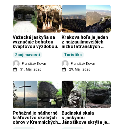
Važecká jaskyňa sa 
Krakova hoľa je jeden 
vyznačuje bohatou 
z najzaujímavejších 
kvapľovou výzdobou.
nízkotatranských 
končiarov.
Zaujímavosti
Turistika
František Kovár
František Kovár
31. Máj, 2026
29. Máj, 2026
Peňažná je nádherné 
Budinská skala 
kráľovstvo skalných 
s jaskyňou 
obrov v Kremnických 
Jánošíkova skrýša je 
vrchoch.
turistická lokalita pri 