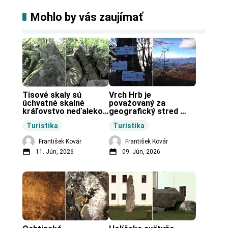
Mohlo by vás zaujímať
Tisové skaly sú 
Vrch Hrb je 
úchvatné skalné 
považovaný za 
kráľovstvo neďaleko 
geografický stred 
Zochovej chaty.
Slovenska.
Turistika
Turistika
František Kovár
František Kovár
11. Jún, 2026
09. Jún, 2026