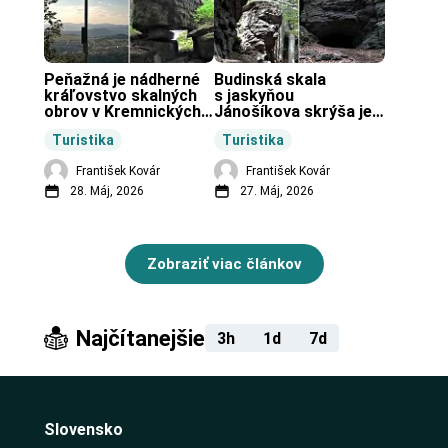
Peňažná je nádherné 
Budinská skala 
kráľovstvo skalných 
s jaskyňou 
obrov v Kremnických 
Jánošíkova skrýša je 
vrchoch.
turistická lokalita pri 
Turistika
Turistika
obci Budiná.
František Kovár
František Kovár
28. Máj, 2026
27. Máj, 2026
Zobraziť viac článkov
Najčítanejšie
3h
1d
7d
Slovensko