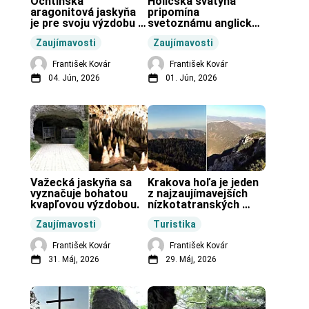
Ochtinská 
Holíčska svätyňa 
aragonitová jaskyňa 
pripomína 
je pre svoju výzdobu 
svetoznámu anglickú 
unikátnou jaskyňou 
pravekú stavbu.
Zaujímavosti
Zaujímavosti
vo svete.
František Kovár
František Kovár
04. Jún, 2026
01. Jún, 2026
Važecká jaskyňa sa 
Krakova hoľa je jeden 
vyznačuje bohatou 
z najzaujímavejších 
kvapľovou výzdobou.
nízkotatranských 
končiarov.
Zaujímavosti
Turistika
František Kovár
František Kovár
31. Máj, 2026
29. Máj, 2026