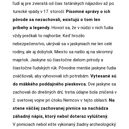
ľudí aj pre zvieratá od čias tatárskych nájazdov až po
turecké vpády v 17. storočí.
Písomné správy o ich
pôvode sa nezachovali, existujú o tom len
príbehy a legendy.
Hovorí sa, že v núdzi v nich ľudia
vždy prečkali to najhoršie. Keď hrozilo
nebezpečenstvo, ukrývali sa v jaskyniach nie len celé
rodiny, ale aj dobytok. Miesto sa našlo aj na skromný
majetok. Jaskyne sú čiastočne dielom prírody a
čiastočne ľudských rúk. Pôvodne menšie jaskyne ľudia
zväčšovali, aby vyhovovali ich potrebám.
Vytesané sú
do mäkkého poddajného pieskovca.
Dve jaskyne sa
zachovali do dnešných dní, tretia údajne bola zničená v
2. svetovej vojne pri útoku Nemcov v tejto oblasti.
Na
stene väčšej zachovanej pivnice sa nachádza
záhadný nápis, ktorý nebol doteraz vylúštený.
V pivniciach nebol ešte vykonaný žiadny archeologický