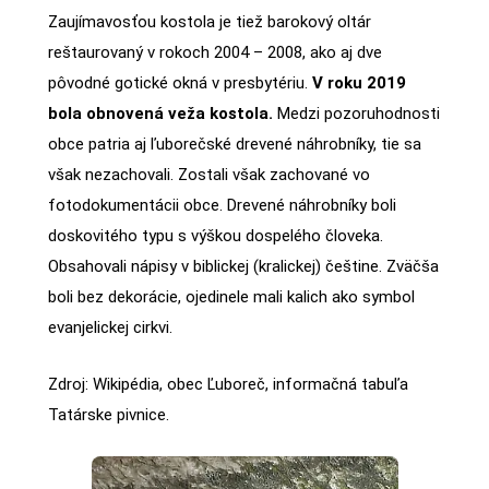
Zaujímavosťou kostola je tiež barokový oltár
reštaurovaný v rokoch 2004 – 2008, ako aj dve
pôvodné gotické okná v presbytériu.
V roku 2019
bola obnovená veža kostola.
Medzi pozoruhodnosti
obce patria aj ľuborečské drevené náhrobníky, tie sa
však nezachovali. Zostali však zachované vo
fotodokumentácii obce. Drevené náhrobníky boli
doskovitého typu s výškou dospelého človeka.
Obsahovali nápisy v biblickej (kralickej) češtine. Zväčša
boli bez dekorácie, ojedinele mali kalich ako symbol
evanjelickej cirkvi.
Zdroj: Wikipédia, obec Ľuboreč, informačná tabuľa
Tatárske pivnice.