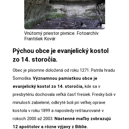
Vnútorný priestor pivnice. Fotoarchív:
František Kovár
Pýchou obce je evanjelický kostol
zo 14. storočia.
Obec je písomne doložená od roku 1271. Patrila hradu
Šomoška.
Významnou pamiatkou obce je
evanjelický kostol zo 14. storočia,
kde sa v
presbytériu dochovala veľká časť fresiek. Fresky boli v
minulosti zabielené, odkryté boli pri veľkej oprave
kostola v roku 1899 a naposledy reštaurované v
rokoch 2000 až 2003.
Nástenné maľby zobrazujú
12 apoštolov a rôzne výjavy z Biblie.