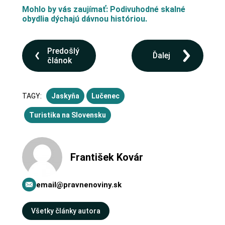
Mohlo by vás zaujímať: Podivuhodné skalné
obydlia dýchajú dávnou históriou.
Predošlý
Ďalej
článok
TAGY:
Jaskyňa
Lučenec
Turistika na Slovensku
František Kovár
email@pravnenoviny.sk
Všetky články autora