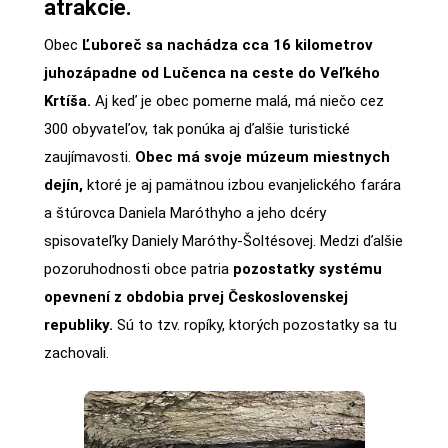
atrakcie.
Obec
Ľuboreč sa nachádza cca 16 kilometrov
juhozápadne od Lučenca na ceste do Veľkého
Krtíša.
Aj keď je obec pomerne malá, má niečo cez
300 obyvateľov, tak ponúka aj ďalšie turistické
zaujímavosti.
Obec má svoje múzeum miestnych
dejín,
ktoré je aj pamätnou izbou evanjelického farára
a štúrovca Daniela Maróthyho a jeho dcéry
spisovateľky Daniely Maróthy-Šoltésovej. Medzi ďalšie
pozoruhodnosti obce patria
pozostatky systému
opevnení z obdobia prvej Československej
republiky.
Sú to tzv. ropíky, ktorých pozostatky sa tu
zachovali.