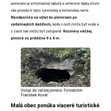
pivniciam je informačná tabuľa a smerové šípky, ktoré
vás privedú k tejto turistickej a historickej rarite.
Neodporúča sa výlet ku pivniciam po
výdatnejších dažďoch,
kedy v nich môže byť voda a
z časti tak môžu byť zatopené.
Rozmery väčšej
pivnice sú približne 9 x 4 m.
Vstup do väčšej pivnice. Fotoarchív:
František Kovár
Malá obec ponúka viaceré turistické