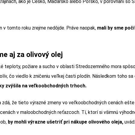
krajinách, ako je Česko, Maďarsko alebo Poľsko, v porovnaní so
en v tomto roku zrejme nedôjde. Práve naopak,
mali by sme počí
me aj za olivový olej
 teploty, požiare a sucho v oblasti Stredozemného mora spôsob
olív, čo viedlo k zničeniu veľkej časti plodín. Následkom toho sa
ky zvýšila na veľkoobchodných trhoch.
a zdá, že tieto výrazné zmeny vo veľkoobchodných cenách ešte
a cenách v maloobchodných reťazcoch. Tí, ktorí si všimnú výhodn
sob,
by mohli výrazne ušetriť pri nákupe olivového oleja,
uvádz