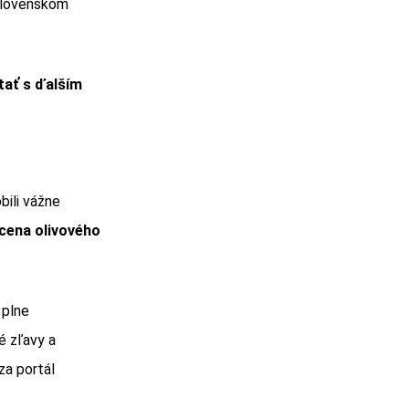
 Slovenskom
tať s ďalším
ili vážne
cena olivového
 plne
é zľavy a
a portál