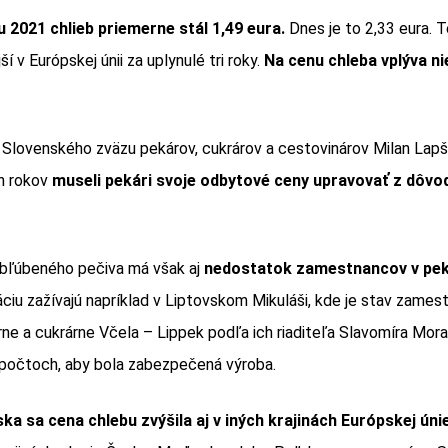
u 2021 chlieb priemerne stál 1,49 eura.
Dnes je to 2,33 eura. T
ší v Európskej únii za uplynulé tri roky.
Na cenu chleba vplýva n
 Slovenského zväzu pekárov, cukrárov a cestovinárov Milan Lap
ch rokov
museli pekári svoje odbytové ceny upravovať z dôvo
obľúbeného pečiva má však aj
nedostatok zamestnancov v pek
áciu zažívajú napríklad v Liptovskom Mikuláši, kde je stav zamest
ne a cukrárne Včela – Lippek podľa ich riaditeľa Slavomíra Mora
 počtoch, aby bola zabezpečená výroba.
a sa cena chlebu zvýšila aj v iných krajinách Európskej úni