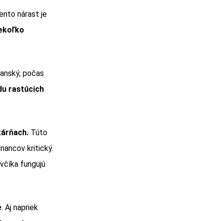
ento nárast je
iekoľko
šanský, počas
du rastúcich
árňach.
Túto
nancov kritický.
včíka fungujú
e
. Aj napriek