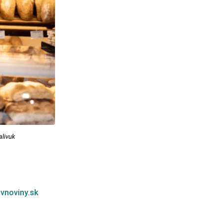
alivuk
tvnoviny.sk