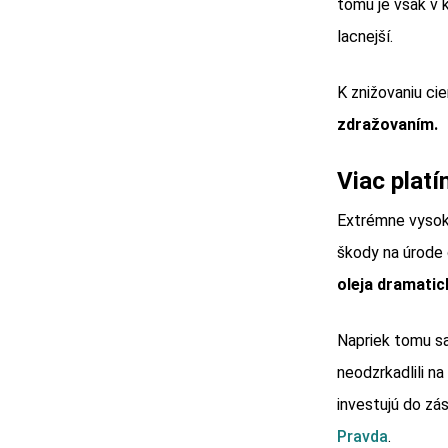
tomu je však v 
lacnejší.
K znižovaniu ci
zdražovaním.
Viac platí
Extrémne vysoké
škody na úrode 
oleja dramatic
Napriek tomu s
neodzrkadlili n
investujú do zá
Pravda
.