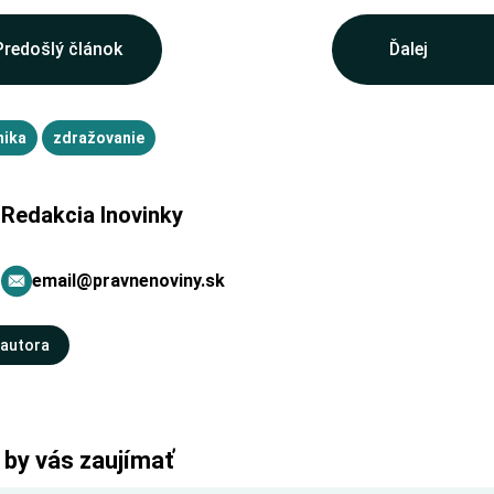
Predošlý článok
Ďalej
ika
zdražovanie
Redakcia Inovinky
email@pravnenoviny.sk
 autora
 by vás zaujímať