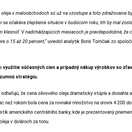
 oleja v maloobchodoch sú už na vzostupe a toto zdražovanie b
 sa očakáva zlepšenie situácie v budúcom roku, trh by mal zostať
 klesnúť. V nadchádzajúcich mesiacoch je pravdepodobné, že c
re o 15 až 20 percent,“
uviedol analytik Boris Tomčiak zo spoločn
že
využitie súčasných cien a prípadný nákup výrobkov so zľa
ozumnú stratégiu.
 odhaľujú, že cena olivového oleja dramaticky stúpla a dosiahla 
iac než rokom bola cena za rovnaké množstvo na úrovni 4 200 dol
istík amerického centrálního banky, kde je prezentovaný priemer
oleja v dolároch za tonu.