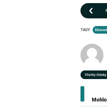
TAGY:
Ekonom
Všetky články
Mohlo