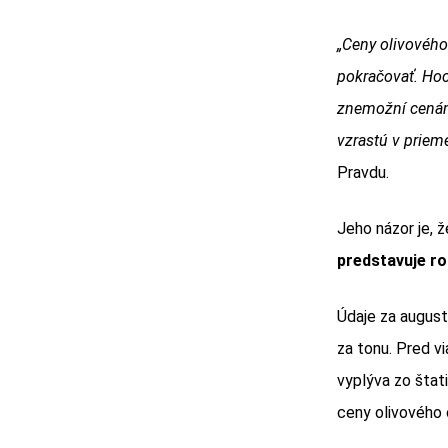
„Ceny olivového
pokračovať. Hoci
znemožní cenám
vzrastú v prieme
Pravdu.
Jeho názor je, 
predstavuje r
Údaje za august
za tonu. Pred v
vyplýva zo štat
ceny olivového 