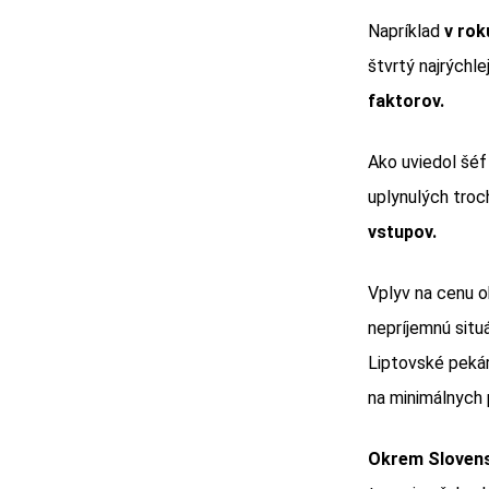
Napríklad
v rok
štvrtý najrýchlej
faktorov.
Ako uviedol šéf
uplynulých tro
vstupov.
Vplyv na cenu 
nepríjemnú situ
Liptovské pekár
na minimálnych
Okrem Slovensk