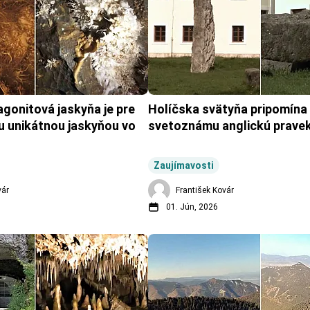
gonitová jaskyňa je pre 
Holíčska svätyňa pripomína 
 unikátnou jaskyňou vo 
svetoznámu anglickú pravek
Zaujímavosti
vár
František Kovár
01. Jún, 2026