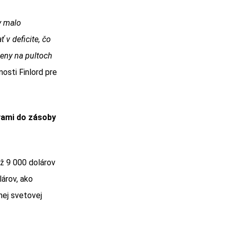
y malo
 v deficite, čo
eny na pultoch
osti Finlord pre
vami do zásoby
až 9 000 dolárov
árov, ako
nej svetovej