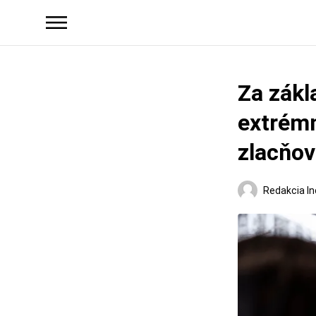
Za zákl
extrémn
zlacňov
Redakcia In
Slovensko