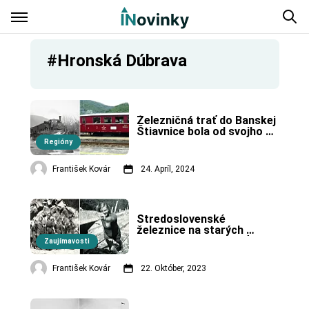
#Hronská Dúbrava
Železničná trať do Banskej 
Štiavnice bola od svojho 
vzniku akoby nechcené 
Regióny
dieťa.
František Kovár
24. Apríl, 2024
Stredoslovenské 
železnice na starých 
fotografiách. (9. časť)
Zaujímavosti
František Kovár
22. Október, 2023