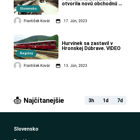
otvorila novú obchodnú 
cestu.
Slovensko
František Kovár
17. Jún, 2023
Hurvínek sa zastavil v 
Hronskej Dúbrave. VIDEO
Regióny
František Kovár
13. Jún, 2023
Najčítanejšie
3h
1d
7d
Slovensko