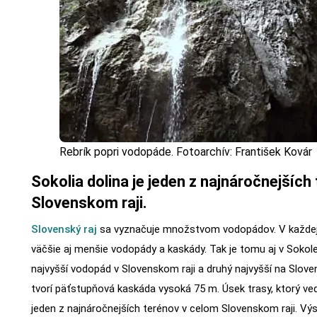
Rebrík popri vodopáde. Fotoarchív: František Kovár
Sokolia dolina je jeden z najnáročnejších
Slovenskom raji.
Slovenský raj
sa vyznačuje množstvom vodopádov. V každej r
väčšie aj menšie vodopády a kaskády. Tak je tomu aj v Sokole
najvyšší vodopád v Slovenskom raji a druhý najvyšší na Slov
tvorí päťstupňová kaskáda vysoká 75 m. Úsek trasy, ktorý ve
jeden z najnáročnejších terénov v celom Slovenskom raji. V