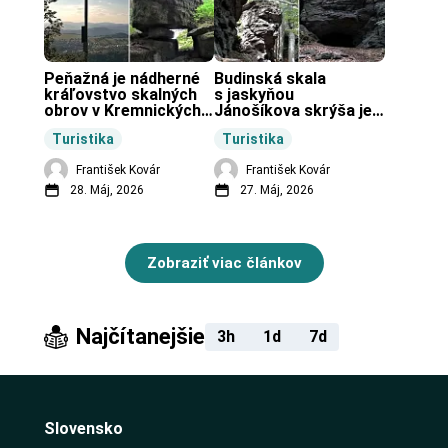
Peňažná je nádherné 
Budinská skala 
kráľovstvo skalných 
s jaskyňou 
obrov v Kremnických 
Jánošíkova skrýša je 
vrchoch.
turistická lokalita pri 
Turistika
Turistika
obci Budiná.
František Kovár
František Kovár
28. Máj, 2026
27. Máj, 2026
Zobraziť viac článkov
Najčítanejšie
3h
1d
7d
Slovensko