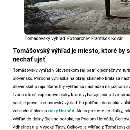
Tomášovský výhľad. Fotoarchív: František Kovár
Tomášovský výhľad je miesto, ktoré by st
nechať ujsť.
Tomášovský výhľad v Slovenskom raji patrí k jedinečným tur
Slovensku. Prírodná vyhliadka na okraji skalného brala sa nac
Slovenského raja. Samotný výhľad sa nachádza na južnom s
tvoria strmé vápencové bloky, ktoré vytvárajú jednotlivé teras
časť je práve Tomášovský výhľad. Pri pohľade do údolia v hĺ
zahliadnuť hladinu
rieky Hornád
. Ak sa pozriete do diaľky, ta
výhľad do doliny Bieleho potoka, na Prielom Hornádu, Čertovu 
viditeľnosti aj Vysoké Tatry. Celkovo je výhľad z Tomášovsk