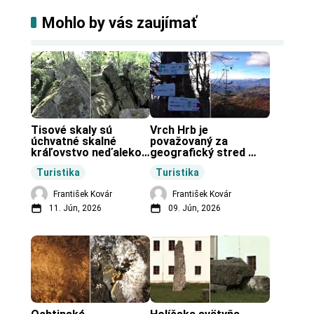
Mohlo by vás zaujímať
Tisové skaly sú 
Vrch Hrb je 
úchvatné skalné 
považovaný za 
kráľovstvo neďaleko 
geografický stred 
Zochovej chaty.
Slovenska.
Turistika
Turistika
František Kovár
František Kovár
11. Jún, 2026
09. Jún, 2026