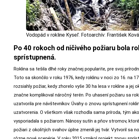
Vodopád v rokline Kyseľ. Fotoarchív: František Ková
Po 40 rokoch od ničivého požiaru bola ro
sprístupnená.
Roklina sa tešila dlhé roky značnej popularite, pre svoj prírodn
Toto sa skončilo v roku 1976, kedy roklinu v noci zo 16. na 17.
rozsiahly požiar, kedy zhorelo vyše 30 ha lesa v rokline a jej o
značne komplikoval náročný terén. Po uhasení požiaru sa rokl
uzatvorila pre návštevníkov. Úvahy o znovu sprístupnení rokli
uzatvorenia. O všetkom však rozhodla sama príroda, tým ako
vysporiadala s požiarom. Nánosy sutín a pňov stromov, ktoré 
požiari z okolitých svahov úplne zmenili jej tvár. Vytvoril sa n
rôzne nové scenérie. V roku 2015 vznikol projekt znovu spríst