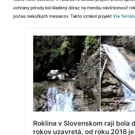
ochrany prírody bol kladený dôraz na menšiu návštevnosť rokl
počas niekoľkých mesiacov. Takto vznikol projekt
Via ferrat