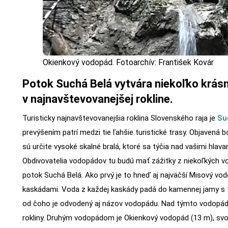
Okienkový vodopád. Fotoarchív: František Kovár
Potok Suchá Belá vytvára niekoľko krá
v najnavštevovanejšej rokline.
Turisticky najnavštevovanejšia roklina Slovenského raja je
Su
prevýšením patrí medzi tie ľahšie turistické trasy. Objavená bo
sú určite vysoké skalné bralá, ktoré sa týčia nad vašimi hlavami
Obdivovatelia vodopádov tu budú mať zážitky z niekoľkých v
potok Suchá Belá. Ako prvý je to hneď aj najväčší Misový vod
kaskádami. Voda z každej kaskády padá do kamennej jamy s
od čoho je odvodený aj názov vodopádu. Nad týmto vodopád
rokliny. Druhým vodopádom je Okienkový vodopád (13 m), sv