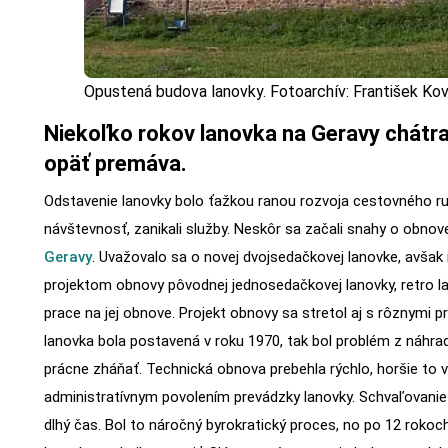
Opustená budova lanovky. Fotoarchív: František Kov
Niekoľko rokov lanovka na Geravy chátra
opäť premáva.
Odstavenie lanovky bolo ťažkou ranou rozvoja cestovného ruch
návštevnosť, zanikali služby. Neskôr sa začali snahy o obnov
Geravy
. Uvažovalo sa o novej dvojsedačkovej lanovke, avšak 
projektom obnovy pôvodnej jednosedačkovej lanovky, retro la
prace na jej obnove. Projekt obnovy sa stretol aj s rôznymi
lanovka bola postavená v roku 1970, tak bol problém z náhrad
prácne zháňať. Technická obnova prebehla rýchlo, horšie to 
administratívnym povolením prevádzky lanovky. Schvaľovanie
dlhý čas. Bol to náročný byrokratický proces, no po 12 roko