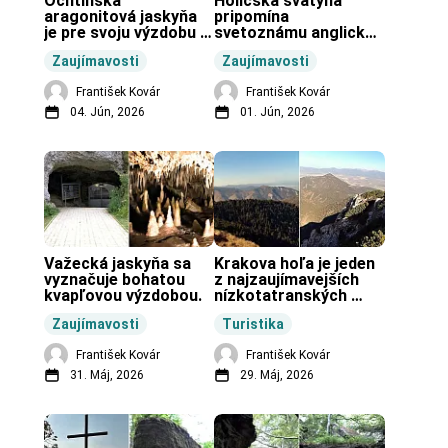
Ochtinská 
Holíčska svätyňa 
aragonitová jaskyňa 
pripomína 
je pre svoju výzdobu 
svetoznámu anglickú 
unikátnou jaskyňou 
pravekú stavbu.
Zaujímavosti
Zaujímavosti
vo svete.
František Kovár
František Kovár
04. Jún, 2026
01. Jún, 2026
Važecká jaskyňa sa 
Krakova hoľa je jeden 
vyznačuje bohatou 
z najzaujímavejších 
kvapľovou výzdobou.
nízkotatranských 
končiarov.
Zaujímavosti
Turistika
František Kovár
František Kovár
31. Máj, 2026
29. Máj, 2026