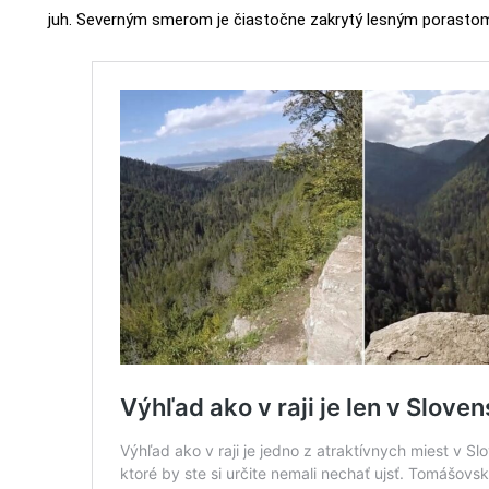
juh. Severným smerom je čiastočne zakrytý lesným porasto