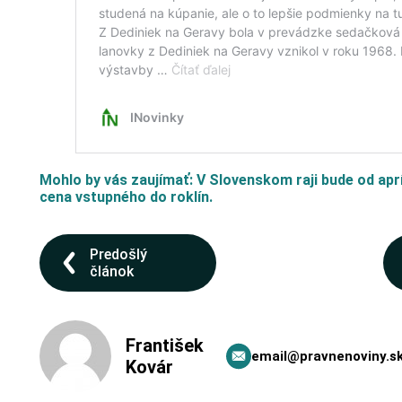
Mohlo by vás zaujímať: V Slovenskom raji bude od aprí
cena vstupného do roklín.
Predošlý
článok
František
email@pravnenoviny.s
Kovár