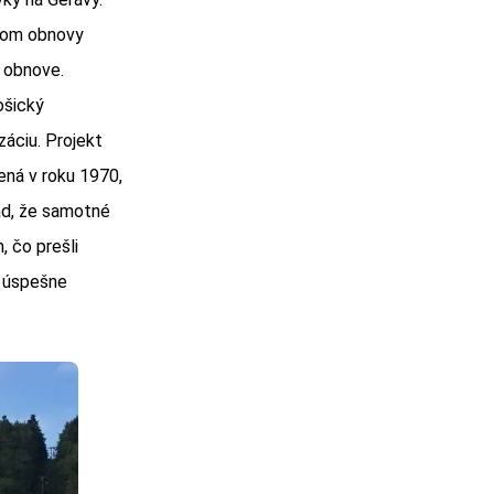
ktom obnovy
j obnove.
ošický
záciu. Projekt
ená v roku 1970,
lad, že samotné
 čo prešli
m úspešne