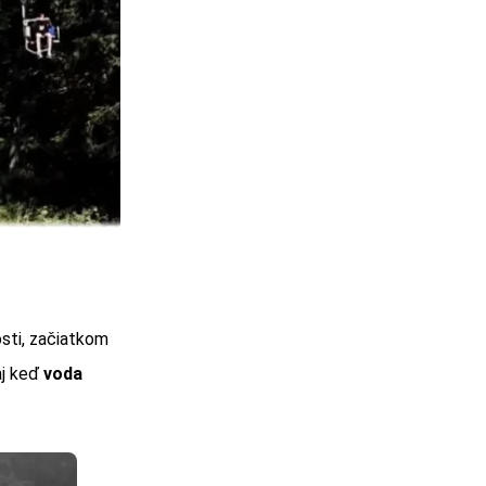
sti, začiatkom
aj keď
voda