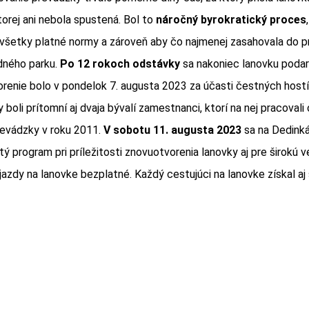
torej ani nebola spustená. Bol to
náročný byrokratický proces
 všetky platné normy a zároveň aby čo najmenej zasahovala do p
dného parku.
Po 12 rokoch odstávky
sa nakoniec lanovku podari
renie bolo v pondelok 7. augusta 2023 za účasti čestných hostí
 boli prítomní aj dvaja bývalí zamestnanci, ktorí na nej pracovali 
revádzky v roku 2011.
V sobotu 11. augusta 2023
sa na Dedink
ý program pri príležitosti znovuotvorenia lanovky aj pre širokú 
 jazdy na lanovke bezplatné. Každý cestujúci na lanovke získal a