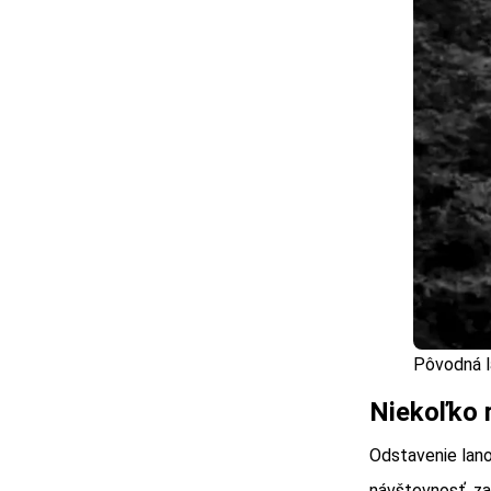
Pôvodná l
Niekoľko 
Odstavenie lano
návštevnosť, zan