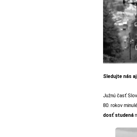
Sledujte nás a
Južnú časť Slov
80. rokov minul
dosť studená
n