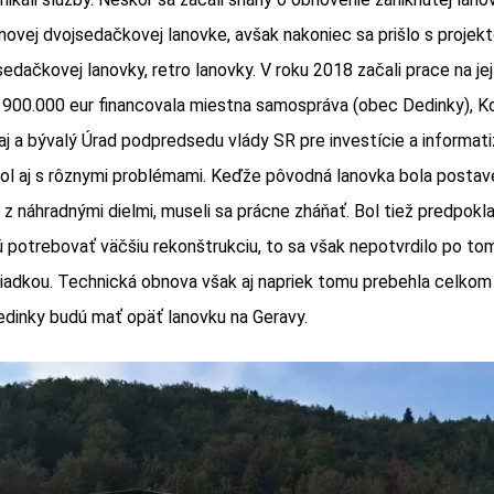
novej dvojsedačkovej lanovke, avšak nakoniec sa prišlo s proje
edačkovej lanovky, retro lanovky. V roku 2018 začali prace na je
 900.000 eur financovala miestna samospráva (obec Dedinky), K
j a bývalý Úrad podpredsedu vlády SR pre investície a informati
ol aj s rôznymi problémami. Keďže pôvodná lanovka bola postav
 z náhradnými dielmi, museli sa prácne zháňať. Bol tiež predpok
potrebovať väčšiu rekonštrukciu, to sa však nepotvrdilo po tom,
iadkou. Technická obnova však aj napriek tomu prebehla celko
edinky budú mať opäť lanovku na Geravy.