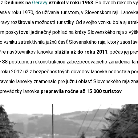
 z
Dediniek na
Geravy
vznikol v roku 1968
. Po dvoch rokoch v
ná v roku 1970, do užívania turistom, v Slovenskom raji. Lanovka
avy rozširovala možnosti turistiky. Od svojho vzniku bola aj atra
tom poskytoval jedinečný pohľad na krásy Slovenského raja z výš
 vzniku zatraktívnila južnú časť Slovenského raja, ktorý zaostáv
 Pre návštevníkov lanovka
slúžila až do roku 2011
, počas jej pr
 88 postupnou rekonštrukciou zabezpečovacieho zariadenia, lano
 roku 2012 už z bezpečnostných dôvodov lanovka nedostala pov
avenie lanovky znamenalo pre južnú oblasť Slovenského raja zn
 prevádzky lanovka
prepravila ročne až 15 000 turistov
.