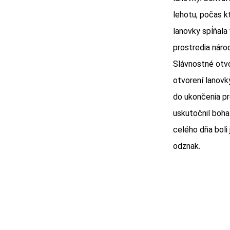
lehotu, počas k
lanovky spĺňala
prostredia náro
Slávnostné otvo
otvorení lanovky
do ukončenia p
uskutočnil bohat
celého dňa boli
odznak.