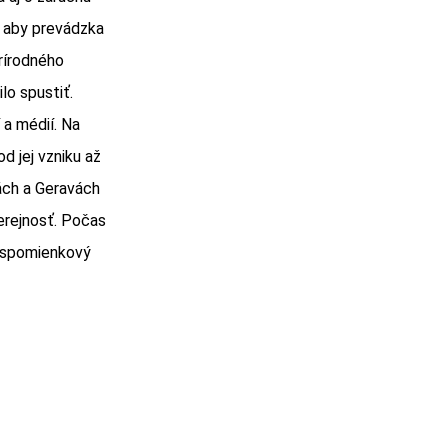
, aby prevádzka
rírodného
lo spustiť.
 a médií. Na
od jej vzniku až
ách a Geravách
verejnosť. Počas
j spomienkový