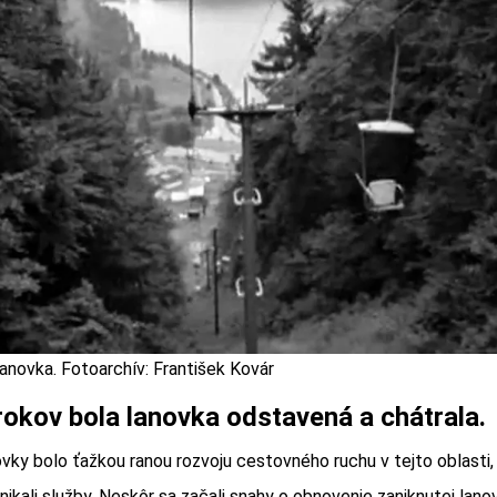
anovka. Fotoarchív: František Kovár
rokov bola lanovka odstavená a chátrala.
vky bolo ťažkou ranou rozvoju cestovného ruchu v tejto oblasti, 
ikali služby. Neskôr sa začali snahy o obnovenie zaniknutej lano