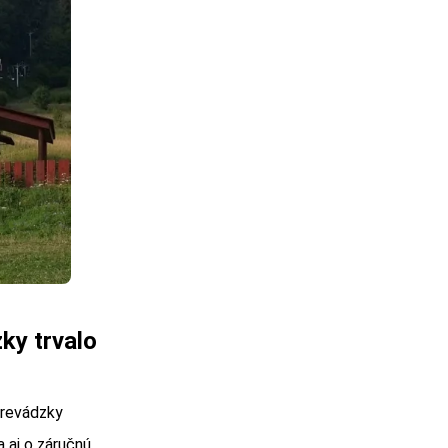
ky trvalo
revádzky
a aj o záručnú