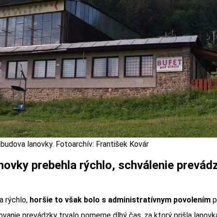
budova lanovky. Fotoarchív: František Kovár
novky prebehla rýchlo, schválenie prevádz
a rýchlo,
horšie to však bolo s administratívnym povolením
p
ovanie prevádzky trvalo pomerne dlhý čas, za ktorý prišla lanovk