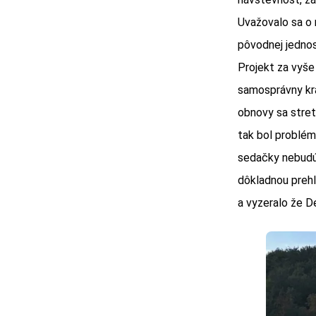
Uvažovalo sa o 
pôvodnej jednos
Projekt za vyše
samosprávny kra
obnovy sa stret
tak bol problém
sedačky nebudú 
dôkladnou prehl
a vyzeralo že D