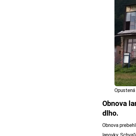
Opustená 
Obnova la
dlho.
Obnova prebehl
lanovky. Schvaľ