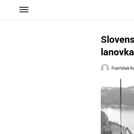
Slovens
lanovka
František K
Regióny