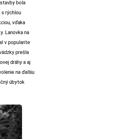
ýstavby bola
 s rýchlou
kciou, vďaka
ky. Lanovka na
al v popularite
evádzky prešla
vej dráhy a aj
olenie na ďalšiu
ačný úbytok