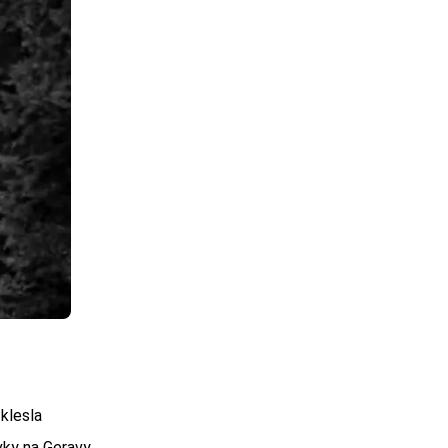
klesla
vky na Geravy.