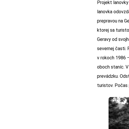
Projekt lanovky
lanovka odovzda
prepravou na Ger
ktorej sa turis
Geravy od svojho
severnej časti.
v rokoch 1986 –
oboch staníc. V
prevádzku. Odst
turistov. Počas