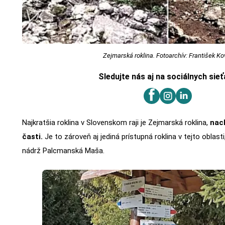
Zejmarská roklina. Fotoarchív: František Ko
Sledujte nás aj na sociálnych sie
Najkratšia roklina v Slovenskom raji je Zejmarská roklina,
nach
časti.
Je to zároveň aj jediná prístupná roklina v tejto oblast
nádrž Palcmanská Maša.