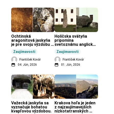
Ochtinská 
Holíčska svätyňa 
aragonitová jaskyňa 
pripomína 
je pre svoju výzdobu 
svetoznámu anglickú 
unikátnou jaskyňou 
pravekú stavbu.
Zaujímavosti
Zaujímavosti
vo svete.
František Kovár
František Kovár
04. Jún, 2026
01. Jún, 2026
Važecká jaskyňa sa 
Krakova hoľa je jeden 
vyznačuje bohatou 
z najzaujímavejších 
kvapľovou výzdobou.
nízkotatranských 