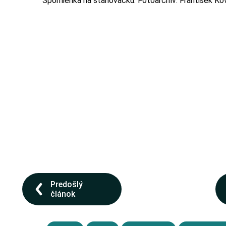
Spomienka na stanovačku. Fotoarchív: František Ko
Predošlý
článok