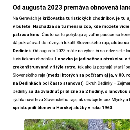
Od augusta 2023 premáva obnovená lano
Na Geravách je
križovatka turistických chodníkov, je tu 
v bufete.
Nachádza sa tu menšia zoo, kde môžete vidieť 
pštrosa Emu.
Často sa tu pohybujú aj voľne pasúce sa kon
dá pokračovať do rôznych lokalít Slovenského raja,
alebo sa 
Dediniek.
Od augusta 2023 máte na výber, či sa odveziete la
turistickom chodníku.
Lanovka je jedinečnou atrakciou v t
zrekonštruovaná v štýle retro
, tak ako ju poznajú starší p
Slovenského raja (
medzi ktorých sa počítam aj ja, v 80. 
na Dedinkách bol často stanovať
). Okruh Dedinky – Zejma
Dedinky
sa dá zvládnuť približne za 2 hodiny, s lanovkou a
rýchlo návštevu Slovenského raja, ak cestujete cez Mlynky a 
sprístupnili členovia Horskej služby v roku 1963.