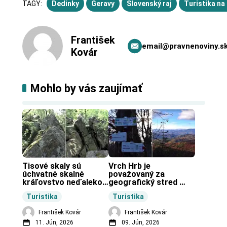
TAGY:
Dedinky
Geravy
Slovenský raj
Turistika na
František
email@pravnenoviny.s
Kovár
Mohlo by vás zaujímať
Tisové skaly sú 
Vrch Hrb je 
úchvatné skalné 
považovaný za 
kráľovstvo neďaleko 
geografický stred 
Zochovej chaty.
Slovenska.
Turistika
Turistika
František Kovár
František Kovár
11. Jún, 2026
09. Jún, 2026