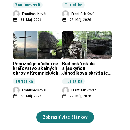
končiarov.
Zaujímavosti
Turistika
František Kovár
František Kovár
31. Máj, 2026
29. Máj, 2026
Peňažná je nádherné 
Budinská skala 
kráľovstvo skalných 
s jaskyňou 
obrov v Kremnických 
Jánošíkova skrýša je 
vrchoch.
turistická lokalita pri 
Turistika
Turistika
obci Budiná.
František Kovár
František Kovár
28. Máj, 2026
27. Máj, 2026
Zobraziť viac článkov