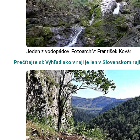
Jeden z vodopádov. Fotoarchív: František Kovár
Prečítajte si: Výhľad ako v raji je len v Slovenskom raji