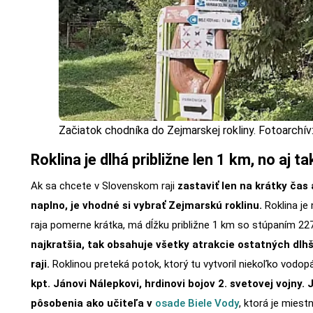
Začiatok chodníka do Zejmarskej rokliny. Fotoarchív
Roklina je dlhá približne len 1 km, no aj t
Ak sa chcete v Slovenskom raji
zastaviť len na krátky čas 
naplno, je vhodné si vybrať Zejmarskú roklinu.
Roklina j
raja pomerne krátka, má dĺžku približne 1 km so stúpaním 22
najkratšia, tak obsahuje všetky atrakcie ostatných dlh
raji.
Roklinou preteká potok, ktorý tu vytvoril niekoľko vodop
kpt. Jánovi Nálepkovi, hrdinovi bojov 2. svetovej vojny. 
pôsobenia ako učiteľa v
osade Biele Vody
, ktorá je mies