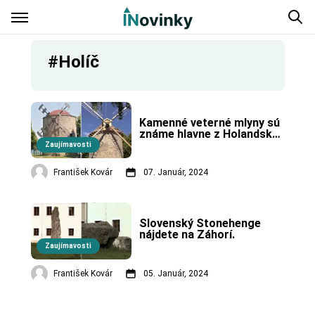
#Holíč
Kamenné veterné mlyny sú 
známe hlavne z Holandska, 
jeden zachovaný máme aj 
Zaujímavosti
na Slovensku.
František Kovár
07. Január, 2024
Slovenský Stonehenge 
nájdete na Záhorí.
Zaujímavosti
František Kovár
05. Január, 2024