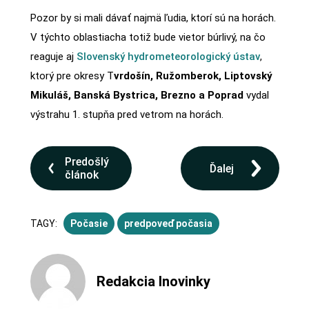
Pozor by si mali dávať najmä ľudia, ktorí sú na horách.
V týchto oblastiacha totiž bude vietor búrlivý, na čo
reaguje aj
Slovenský hydrometeorologický ústav
,
ktorý pre okresy T
vrdošín, Ružomberok, Liptovský
Mikuláš, Banská Bystrica, Brezno a Poprad
vydal
výstrahu 1. stupňa pred vetrom na horách.
Predošlý
Ďalej
článok
TAGY:
Počasie
predpoveď počasia
Redakcia Inovinky