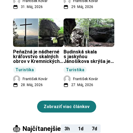
František Kovár
František Kovár
31. Máj, 2026
29. Máj, 2026
Peňažná je nádherné 
Budinská skala 
kráľovstvo skalných 
s jaskyňou 
obrov v Kremnických 
Jánošíkova skrýša je 
vrchoch.
turistická lokalita pri 
Turistika
Turistika
obci Budiná.
František Kovár
František Kovár
28. Máj, 2026
27. Máj, 2026
Zobraziť viac článkov
Najčítanejšie
3h
1d
7d