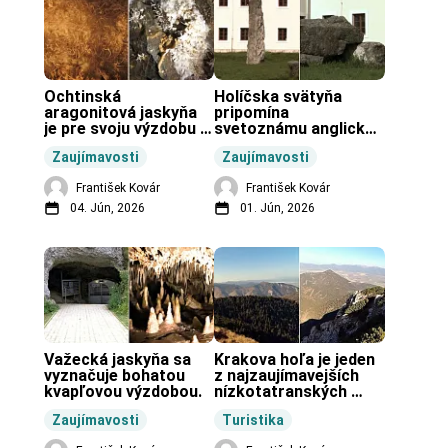
Ochtinská 
Holíčska svätyňa 
aragonitová jaskyňa 
pripomína 
je pre svoju výzdobu 
svetoznámu anglickú 
unikátnou jaskyňou 
pravekú stavbu.
Zaujímavosti
Zaujímavosti
vo svete.
František Kovár
František Kovár
04. Jún, 2026
01. Jún, 2026
Važecká jaskyňa sa 
Krakova hoľa je jeden 
vyznačuje bohatou 
z najzaujímavejších 
kvapľovou výzdobou.
nízkotatranských 
končiarov.
Zaujímavosti
Turistika