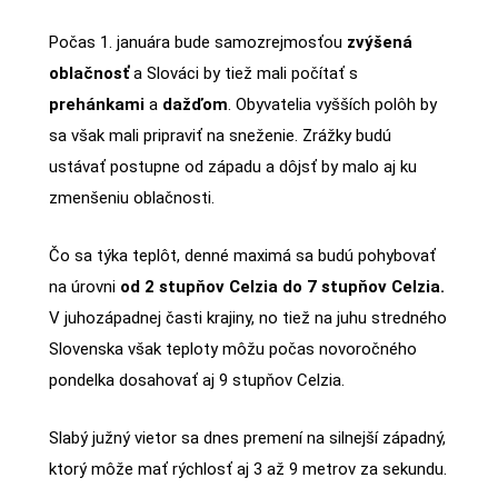
Počas 1. januára bude samozrejmosťou
zvýšená
oblačnosť
a Slováci by tiež mali počítať s
prehánkami
a
dažďom
. Obyvatelia vyšších polôh by
sa však mali pripraviť na sneženie. Zrážky budú
ustávať postupne od západu a dôjsť by malo aj ku
zmenšeniu oblačnosti.
Čo sa týka teplôt, denné maximá sa budú pohybovať
na úrovni
od 2 stupňov Celzia do 7 stupňov Celzia.
V juhozápadnej časti krajiny, no tiež na juhu stredného
Slovenska však teploty môžu počas novoročného
pondelka dosahovať aj 9 stupňov Celzia.
Slabý južný vietor sa dnes premení na silnejší západný,
ktorý môže mať rýchlosť aj 3 až 9 metrov za sekundu.