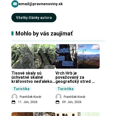
email@pravnenoviny.sk
Všetky články autora
Mohlo by vás zaujímať
Tisové skaly sú 
Vrch Hrb je 
úchvatné skalné 
považovaný za 
kráľovstvo neďaleko 
geografický stred 
Zochovej chaty.
Slovenska.
Turistika
Turistika
František Kovár
František Kovár
11. Jún, 2026
09. Jún, 2026