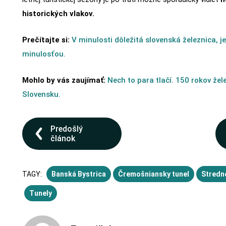
historických vlakov.
Prečítajte si:
V minulosti dôležitá slovenská železnica, je
minulosťou.
Mohlo by vás zaujímať:
Nech to para tlačí. 150 rokov že
Slovensku.
Predošlý
článok
TAGY:
Banská Bystrica
Čremošniansky tunel
Stredn
Tunely