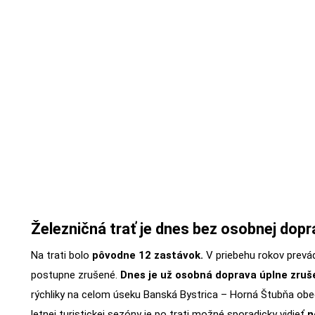
Železničná trať je dnes bez osobnej dopr
Na trati bolo
pôvodne 12 zastávok.
V priebehu rokov prevád
postupne zrušené.
Dnes je už osobná doprava úplne zruš
rýchliky na celom úseku Banská Bystrica – Horná Štubňa ob
letnej turistickej sezóny je po trati možné sporadicky vidieť
n