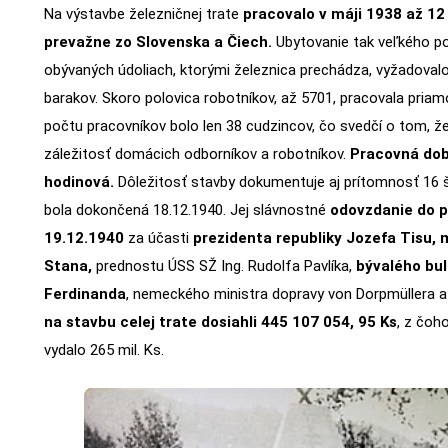
Na výstavbe železničnej trate
pracovalo v máji 1938 až 12
prevažne zo Slovenska a Čiech.
Ubytovanie tak veľkého po
obývaných údoliach, ktorými železnica prechádza, vyžadoval
barakov. Skoro polovica robotníkov, až 5701, pracovala priam
počtu pracovníkov bolo len 38 cudzincov, čo svedčí o tom, ž
záležitosť domácich odborníkov a robotníkov.
Pracovná dob
hodinová.
Dôležitosť stavby dokumentuje aj prítomnosť 16 
bola dokončená 18.12.1940. Jej slávnostné
odovzdanie do p
19.12.1940
za účasti
prezidenta republiky Jozefa Tisu, 
Stana,
prednostu ÚSS SŽ Ing. Rudolfa Pavlíka,
bývalého bu
Ferdinanda
, nemeckého ministra dopravy von Dorpmüllera a 
na stavbu celej trate dosiahli 445 107 054, 95 Ks
, z čoh
vydalo 265 mil. Ks.