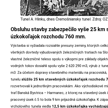
Tunel A. Hlinku, dnes Čremošniansky tunel. Zdroj:
Obsluhu stavby zabezpečilo vyše 25 km
úzkokoľajok rozchodu 760 mm.
Výstavba si vyžiadala rozsiahle presuny zeminy, ktorých celk
všetkých dovtedy vybudovaných železničných tratiach na Slo
vlastné železničné teleso spolu s výkopmi pre základy objekto
vodných tokov dosiahli spolu vyše 2 620 290 m3, výrub z tun
m3. Za účelom dopravy stavebného materiálu na pracoviská,
tunelu
slúžilo 25 km stavebných úzkokoľajok rozchodu 
rozvetvovali k jednotlivým pracoviskám. Ako východiskové mi
trať Banská Bystrica – Harmanec, z ktorej na stavebný úsek č.
pracovný úsek č.5 to bola 9 km príjazdná úzkokoľajka. K záp
vrcholového tunela viedla
12,5 km úzkokoľajka vychádzajú