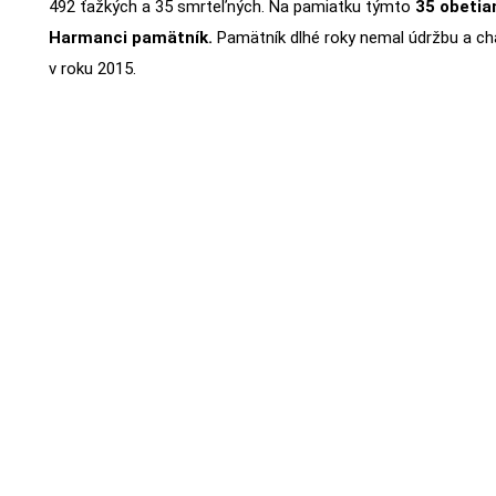
492 ťažkých a 35 smrteľných. Na pamiatku týmto
35 obetia
Harmanci pamätník.
Pamätník dlhé roky nemal údržbu a chá
v roku 2015.