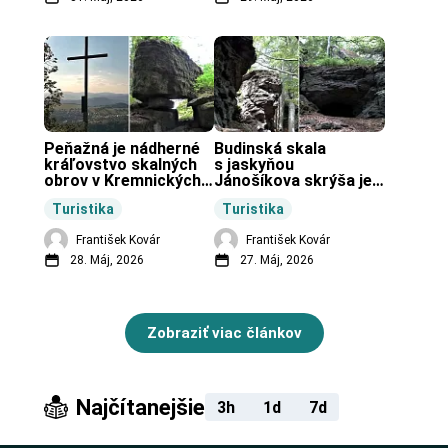
Peňažná je nádherné 
Budinská skala 
kráľovstvo skalných 
s jaskyňou 
obrov v Kremnických 
Jánošíkova skrýša je 
vrchoch.
turistická lokalita pri 
Turistika
Turistika
obci Budiná.
František Kovár
František Kovár
28. Máj, 2026
27. Máj, 2026
Zobraziť viac článkov
Najčítanejšie
3h
1d
7d