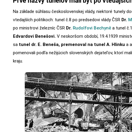
Prvé názvy tunelov mali byť po vtedajších
Na základe súhlasu československej vlády, niektoré tunely d
vtedajších politikoch: tunel č.8 po predsedovi vlády ČSR
Dr.
M
po ministrovi železníc ČSR
Dr.
Rudolfovi Bechyně
a tunel č.
Edvardovi Benešovi.
V neskoršom období, 19.4.1939 ministe
sa
tunel dr. E. Beneša, premenoval na tunel A. Hlinku
a a
pomenovali podľa nežijúcich slovenských dejateľov, ktorí mal
kraju.