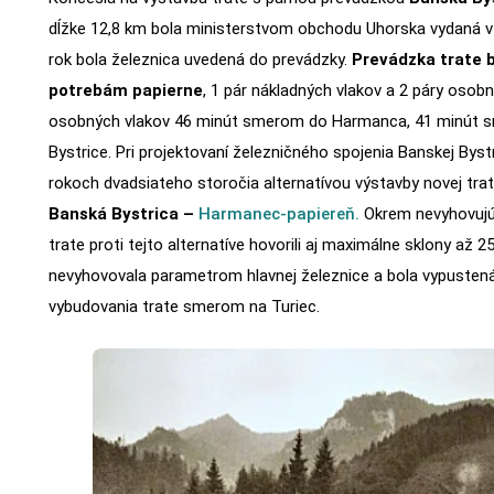
dĺžke 12,8 km bola ministerstvom obchodu Uhorska vydaná v r
rok bola železnica uvedená do prevádzky.
Prevádzka trate 
potrebám papierne
, 1 pár nákladných vlakov a 2 páry osob
osobných vlakov 46 minút smerom do Harmanca, 41 minút 
Bystrice. Pri projektovaní železničného spojenia Banskej Bys
rokoch dvadsiateho storočia alternatívou výstavby novej tra
Banská Bystrica –
Harmanec-papiereň.
Okrem nevyhovujú
trate proti tejto alternatíve hovorili aj maximálne sklony až 2
nevyhovovala parametrom hlavnej železnice a bola vypustená
vybudovania trate smerom na Turiec.