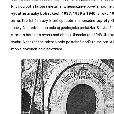
Príčinou boli štátoprávne zmeny, nepriaznivé poveternostné 
výdatné zrážky boli rokoch 1937, 1939 a 1940, v roku 1
zima.
Pre tuhé mrazy, ktoré spôsobili mimoriadne
teploty -
tunely. Nepredvídanou bola aj geologická prekážka. Stavba ž
strmom horskom svahu nad obcou Ulmanka (od 1948 Uľanka) z
svahu. Nebezpečné miesto bolo potrebné podísť tunelom. Až
mohla dokončiť celá železnica.