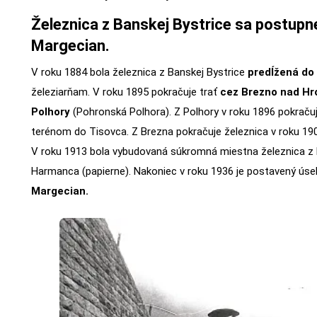
Železnica z Banskej Bystrice sa postupne
Margecian.
V roku 1884 bola železnica z Banskej Bystrice
predĺžená do
železiarňam. V roku 1895 pokračuje trať
cez Brezno nad Hr
Polhory
(Pohronská Polhora). Z Polhory v roku 1896 pokraču
terénom do Tisovca. Z Brezna pokračuje železnica v roku 19
V roku 1913 bola vybudovaná súkromná miestna železnica z 
Harmanca (papierne). Nakoniec v roku 1936 je postavený ús
Margecian.