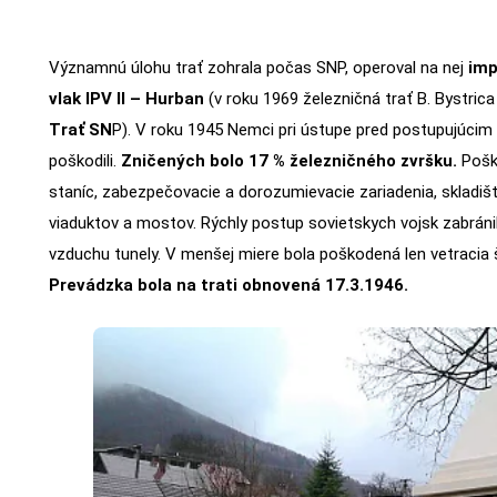
Významnú úlohu trať zohrala počas SNP, operoval na nej
imp
vlak IPV II – Hurban
(v roku 1969 železničná trať B. Bystrica
Trať SN
P). V roku 1945 Nemci pri ústupe pred postupujúcim
poškodili.
Zničených bolo 17 % železničného zvršku.
Poško
staníc, zabezpečovacie a dorozumievacie zariadenia, skladišt
viaduktov a mostov. Rýchly postup sovietskych vojsk zabrá
vzduchu tunely. V menšej miere bola poškodená len vetracia 
Prevádzka bola na trati obnovená 17.3.1946.