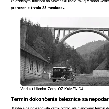
železničným tunelom na Slovensku (bolo tak aj v rámci Česk
prerazenie trvalo 23 mesiacov.
Viadukt Uľanka. Zdroj: OZ KAMENICA
Termín dokončenia železnice sa nepodari
Stavba síce pokračovala veľmi rýchlo, ale plánovaný termín 