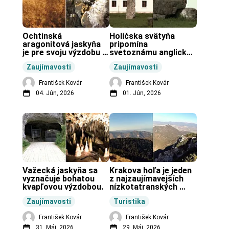
Ochtinská 
Holíčska svätyňa 
aragonitová jaskyňa 
pripomína 
je pre svoju výzdobu 
svetoznámu anglickú 
unikátnou jaskyňou 
pravekú stavbu.
Zaujímavosti
Zaujímavosti
vo svete.
František Kovár
František Kovár
04. Jún, 2026
01. Jún, 2026
Važecká jaskyňa sa 
Krakova hoľa je jeden 
vyznačuje bohatou 
z najzaujímavejších 
kvapľovou výzdobou.
nízkotatranských 
končiarov.
Zaujímavosti
Turistika
František Kovár
František Kovár
31. Máj, 2026
29. Máj, 2026