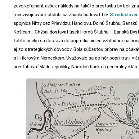
zdvojkoľajnení, avšak náklady na takúto prestavbu by boli z
medzivojnovom období sa začala budovať tzv.
Stredosloven
spojnica Nitry cez Prievidzu, Handlovú, Dolnú Štubňu, Banskú
Košicami. Chýbal dostavať úsek Horná Štubňa – Banská Byst
tohto úseku sa dostáva do popredia nielen vzhľadom na hos
aj zo strategických dôvodov. Bola súčasťou príprav na očakáv
s Hitlerovým Nemeckom. Uvažovalo sa do hôr popri trati, v č
presťahovať vládu republiky, Národnú banku a generálny štáb.