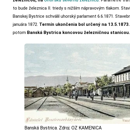
železnicou, na
Uhorskú severnú železnicu.
Parametre trat
to bude železnica II. triedy s nižším nápravovým tlakom. Sta
Banskej Bystrice schválil uhorský parlament 6.6.1871. Stavebn
januára 1872.
Termín ukončenia bol určený na 13.5.1873
potom
Banská Bystrica koncovou železničnou stanicou.
Banská Bystrica. Zdroj: OZ KAMENICA