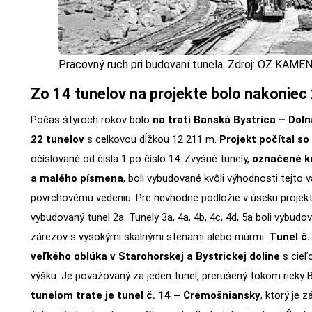
Pracovný ruch pri budovaní tunela. Zdroj: OZ KAME
Zo 14 tunelov na projekte bolo nakoniec 
Počas štyroch rokov bolo
na trati Banská Bystrica – Do
22 tunelov
s celkovou dĺžkou 12 211 m.
Projekt počítal so
očíslované od čísla 1 po číslo 14. Zvyšné tunely,
označené k
a malého písmena
, boli vybudované kvôli výhodnosti tejto v
povrchovému vedeniu. Pre nevhodné podložie v úseku projekto
vybudovaný tunel 2a. Tunely 3a, 4a, 4b, 4c, 4d, 5a boli vybud
zárezov s vysokými skalnými stenami alebo múrmi.
Tunel č.
veľkého oblúka v Starohorskej a Bystrickej doline
s cieľ
výšku. Je považovaný za jeden tunel, prerušený tokom rieky B
tunelom trate je tunel č. 14 – Čremošniansky
, ktorý je 