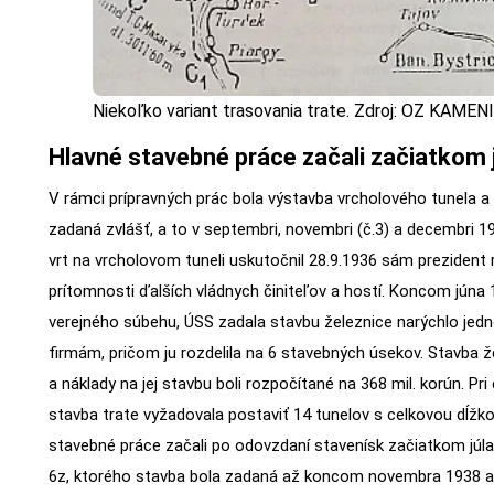
Niekoľko variant trasovania trate. Zdroj: OZ KAMEN
Hlavné stavebné práce začali začiatkom 
V rámci prípravných prác bola výstavba vrcholového tunela a 
zadaná zvlášť, a to v septembri, novembri (č.3) a decembri 19
vrt na vrcholovom tuneli uskutočnil 28.9.1936 sám prezident 
prítomnosti ďalších vládnych činiteľov a hostí. Koncom júna 
verejného súbehu, ÚSS zadala stavbu železnice narýchlo jed
firmám, pričom ju rozdelila na 6 stavebných úsekov. Stavba ž
a náklady na jej stavbu boli rozpočítané na 368 mil. korún. Pri
stavba trate vyžadovala postaviť 14 tunelov s celkovou dĺžk
stavebné práce začali po odovzdaní stavenísk začiatkom júl
6z, ktorého stavba bola zadaná až koncom novembra 1938 a