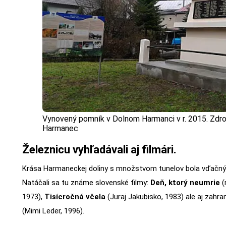
Vynovený pomník v Dolnom Harmanci v r. 2015. Zdro
Harmanec
Železnicu vyhľadávali aj filmári.
Krása Harmaneckej doliny s množstvom tunelov bola vďačn
Natáčali sa tu známe slovenské filmy:
Deň, ktorý neumrie
(
1973),
Tisícročná včela
(Juraj Jakubisko, 1983) ale aj zahra
(Mimi Leder, 1996).