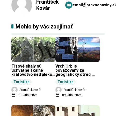
František
email@pravnenoviny.s
Kovár
Mohlo by vás zaujímať
Tisové skaly sú 
Vrch Hrb je 
úchvatné skalné 
považovaný za 
kráľovstvo neďaleko 
geografický stred 
Zochovej chaty.
Slovenska.
Turistika
Turistika
František Kovár
František Kovár
11. Jún, 2026
09. Jún, 2026