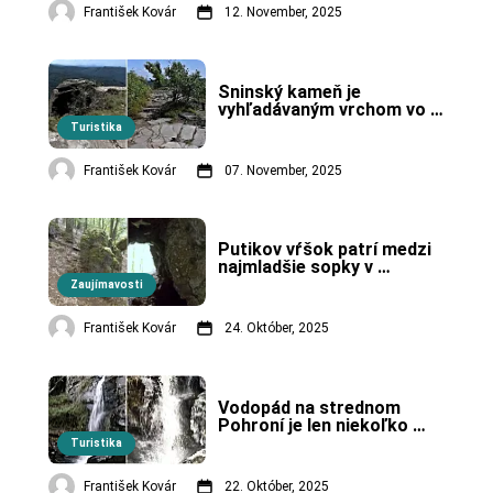
František Kovár
12. November, 2025
Sninský kameň je 
vyhľadávaným vrchom vo 
Vihorlatských vrchoch.
Turistika
František Kovár
07. November, 2025
Putikov vŕšok patrí medzi 
najmladšie sopky v 
Strednej Európe.
Zaujímavosti
František Kovár
24. Október, 2025
Vodopád na strednom 
Pohroní je len niekoľko 
stoviek metrov od 
Turistika
posledného domu v meste.
František Kovár
22. Október, 2025