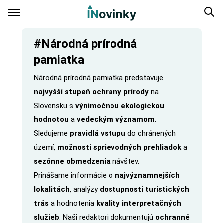
#Národná prírodná
pamiatka
Národná prírodná pamiatka predstavuje
najvyšší stupeň ochrany prírody
na
Slovensku s
výnimočnou ekologickou
hodnotou
a
vedeckým významom
.
Sledujeme
pravidlá vstupu
do chránených
území,
možnosti sprievodných prehliadok
a
sezónne obmedzenia
návštev.
Prinášame informácie o
najvýznamnejších
lokalitách
, analýzy
dostupnosti turistických
trás
a hodnotenia
kvality interpretačných
služieb
. Naši redaktori dokumentujú
ochranné