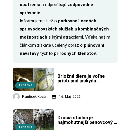
opatrenia
a odporúčajú
zodpovedné
správanie
.
Informujeme tiež o
parkovaní
,
cenách
sprievodcovských služieb
a
kombinačných
možnostiach
s inými atrakciami. Vďaka našim
článkom získate ucelený obraz o
plánovaní
návštevy
týchto
prírodných klenotov
.
Brložná diera je voľne 
prístupná jaskyňa 
v Strážovských vrchoch.
Turistika
František Kovár
16. Máj, 2026
Dračia studňa je 
najmohutnejší penovcový 
útvar v Bielych Karpatoch, 
Turistika