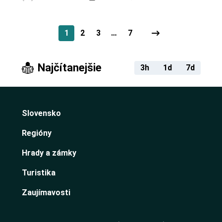
1
2
3
…
7
Najčítanejšie
3h
1d
7d
Slovensko
Regióny
Hrady a zámky
Turistika
Zaujímavosti