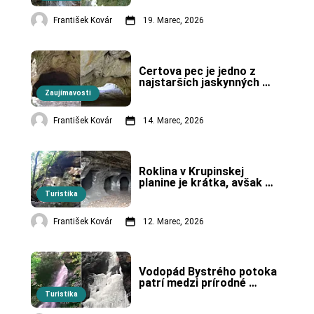
ktorý vyniká aj 
prekrásnymi vodopádmi.
František Kovár
19. Marec, 2026
Čertova pec je jedno z 
najstarších jaskynných 
osídlení na Slovensku.
Zaujímavosti
František Kovár
14. Marec, 2026
Roklina v Krupinskej 
planine je krátka, avšak 
jedna z najkrajších na 
Turistika
Slovensku.
František Kovár
12. Marec, 2026
Vodopád Bystrého potoka 
patrí medzi prírodné 
skvosty Poľany.
Turistika