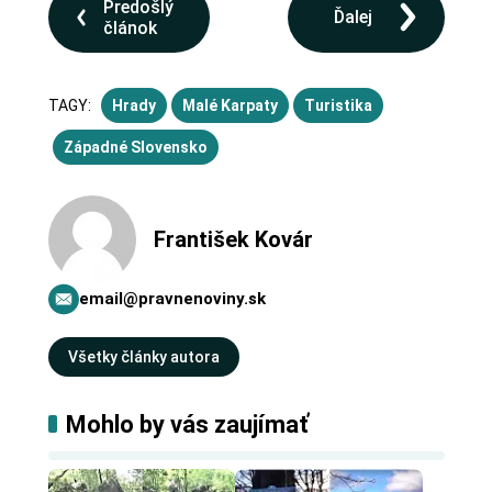
Predošlý
Ďalej
článok
TAGY:
Hrady
Malé Karpaty
Turistika
Západné Slovensko
František Kovár
email@pravnenoviny.sk
Všetky články autora
Mohlo by vás zaujímať