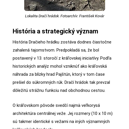
Lokalita Dračí hrádok. Fotoarchív: František Kovár
História a strategický význam
História Dračieho hrádku zostáva dodnes čiastočne
zahalená tajomstvom. Predpokladá sa, že bol
postavený v 13. storočí z kráľovskej iniciatívy. Podľa
historických analýz mohol vzniknúť ako kráľovská
náhrada za blízky hrad Pajštún, ktorý v tom čase
prešiel do súkromných rúk. Dračí hrádok tak prevzal
dôležitú strážnu funkciu nad obchodnou cestou.
O kráľovskom pôvode svedčí najmä veľkorysá
architektúra centrálnej veže. Jej rozmery (10 x 10 m)
sú takmer identické s vežami na iných významných