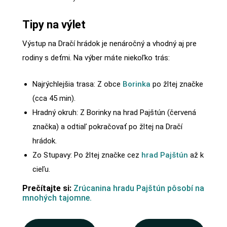
Tipy na výlet
Výstup na Dračí hrádok je nenáročný a vhodný aj pre
rodiny s deťmi. Na výber máte niekoľko trás:
Najrýchlejšia trasa: Z obce
Borinka
po žltej značke
(cca 45 min).
Hradný okruh: Z Borinky na hrad Pajštún (červená
značka) a odtiaľ pokračovať po žltej na Dračí
hrádok.
Zo Stupavy: Po žltej značke cez
hrad Pajštún
až k
cieľu.
Prečítajte si:
Zrúcanina hradu Pajštún pôsobí na
mnohých tajomne.