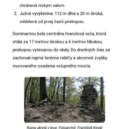
chránená nízkym valom.
Južná vyvýšenina: 112 m dlhá a 20 m široká,
oddelená od prvej časti priekopou.
Dominantou bola centrálna hranolová veža, ktorá
stála za 17 metrov širokou a 6 metrov hlbokou
priekopou vytesanou do skaly. Do dnešných čias sa
zachovali najmä terénne reliéfy a skromné zvyšky
murovaného osadenia vstupného mosta.
Ruina ukrytá v lese. Fotoarchív: František Kovár