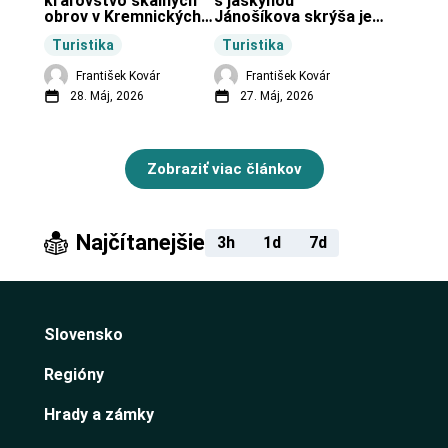
kráľovstvo skalných 
s jaskyňou 
obrov v Kremnických 
Jánošíkova skrýša je 
vrchoch.
turistická lokalita pri 
Turistika
Turistika
obci Budiná.
František Kovár
František Kovár
28. Máj, 2026
27. Máj, 2026
Zobraziť viac článkov
Najčítanejšie
3h
1d
7d
Slovensko
Regióny
Hrady a zámky