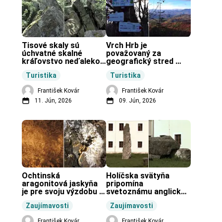
Tisové skaly sú 
Vrch Hrb je 
úchvatné skalné 
považovaný za 
kráľovstvo neďaleko 
geografický stred 
Zochovej chaty.
Slovenska.
Turistika
Turistika
František Kovár
František Kovár
11. Jún, 2026
09. Jún, 2026
Ochtinská 
Holíčska svätyňa 
aragonitová jaskyňa 
pripomína 
je pre svoju výzdobu 
svetoznámu anglickú 
unikátnou jaskyňou 
pravekú stavbu.
Zaujímavosti
Zaujímavosti
vo svete.
František Kovár
František Kovár