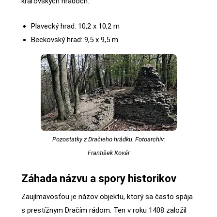
kráľovských hradoch:
Plavecký hrad: 10,2 x 10,2 m
Beckovský hrad: 9,5 x 9,5 m
Pozostatky z Dračieho hrádku. Fotoarchív:
František Kovár
Záhada názvu a spory historikov
Zaujímavosťou je názov objektu, ktorý sa často spája
s prestížnym Dračím rádom. Ten v roku 1408 založil