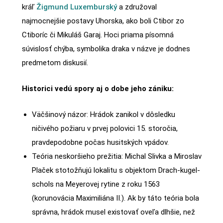
kráľ
Žigmund Luxemburský
a združoval
najmocnejšie postavy Uhorska, ako boli Ctibor zo
Ctiboríc či Mikuláš Garaj. Hoci priama písomná
súvislosť chýba, symbolika draka v názve je dodnes
predmetom diskusií.
Historici vedú spory aj o dobe jeho zániku:
Väčšinový názor: Hrádok zanikol v dôsledku
ničivého požiaru v prvej polovici 15. storočia,
pravdepodobne počas husitských vpádov.
Teória neskoršieho prežitia: Michal Slivka a Miroslav
Plaček stotožňujú lokalitu s objektom Drach-kugel-
schols na Meyerovej rytine z roku 1563
(korunovácia Maximiliána II.). Ak by táto teória bola
správna, hrádok musel existovať oveľa dlhšie, než