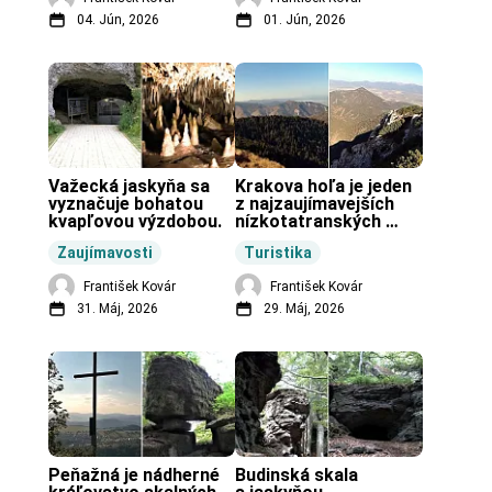
04. Jún, 2026
01. Jún, 2026
Važecká jaskyňa sa 
Krakova hoľa je jeden 
vyznačuje bohatou 
z najzaujímavejších 
kvapľovou výzdobou.
nízkotatranských 
končiarov.
Zaujímavosti
Turistika
František Kovár
František Kovár
31. Máj, 2026
29. Máj, 2026
Peňažná je nádherné 
Budinská skala 