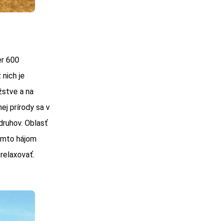
er 600
 nich je
žstve a na
j prírody sa v
druhov. Oblasť
týmto hájom
relaxovať.