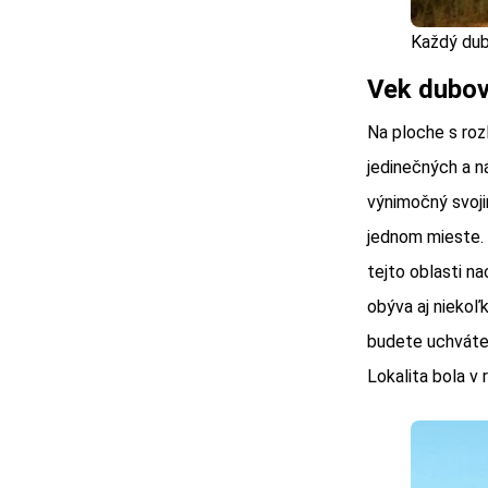
Každý dub
Vek dubov
Na ploche s roz
jedinečných a n
výnimočný svoji
jednom mieste.
tejto oblasti n
obýva aj niekoľ
budete uchváten
Lokalita bola v