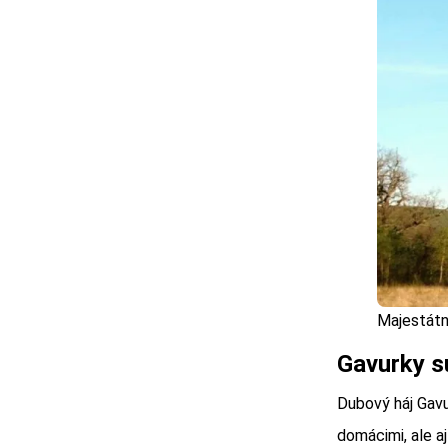
Majestátn
Gavurky s
Dubový háj Gavu
domácimi, ale a