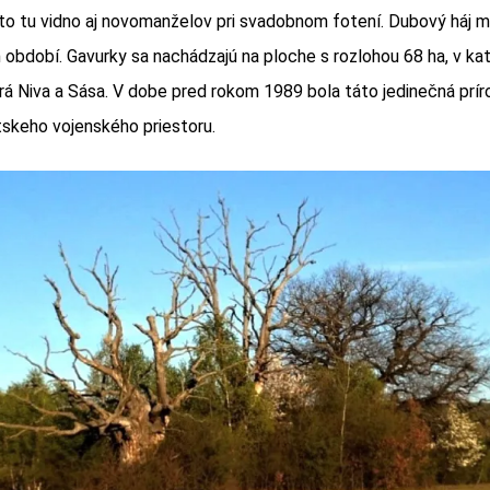
to tu vidno aj novomanželov pri svadobnom fotení. Dubový háj m
bdobí. Gavurky sa nachádzajú na ploche s rozlohou 68 ha, v ka
á Niva a Sása. V dobe pred rokom 1989 bola táto jedinečná príro
skeho vojenského priestoru.