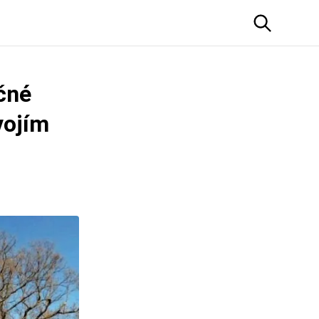
čné
vojím