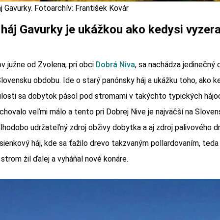
 Gavurky. Fotoarchív: František Kovár
háj Gavurky je ukážkou ako kedysi vyzera
ov južne od Zvolena, pri obci
Dobrá Niva
, sa nachádza jedinečný 
lovensku obdobu. Ide o starý panónsky háj a ukážku toho, ako ke
ulosti sa dobytok pásol pod stromami v takýchto typických hájo
chovalo veľmi málo a tento pri Dobrej Nive je najväčší na Slove
 dlhodobo udržateľný zdroj obživy dobytka a aj zdroj palivového d
sienkový háj, kde sa ťažilo drevo takzvaným pollardovaním, ted
strom žil ďalej a vyháňal nové konáre.