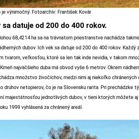
 je výnimočný. Fotoarchív: František Kovár
 sa datuje od 200 do 400 rokov.
lohou 68,4214 ha sa na trávnatom priestranstve nachádza takm
ádherných dubov. Ich vek sa datuje od 200 do 400 rokov. Každý z
m tvarom, veľkosťou, ktoré sa len tak inde nevidia, v takom mno
 Kmeň najväčšieho duba má obvod vyše 6 metrov. Okrem nádherne
achádza množstvo živočíchov, medzi nimi aj niekoľko chránených 
ko druhov netopierov, čo je na Slovensku rarita. Pri prechádzke 
í majestátnosťou jednotlivých dubov, v tieni ktorých môžete aj 
 roku 1999 vyhlásená za chránený areál.