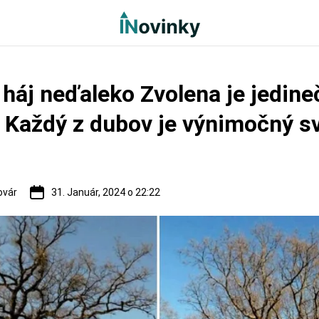
háj neďaleko Zvolena je jedine
 Každý z dubov je výnimočný s
ovár
31. Január, 2024 o 22:22