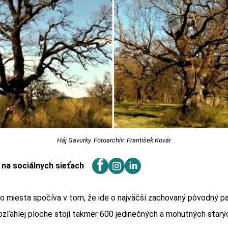
Háj Gavurky. Fotoarchív: František Kovár
j na sociálnych sieťach
o miesta spočíva v tom, že ide o najväčší zachovaný pôvodný pa
ozľahlej ploche stojí takmer 600 jedinečných a mohutných starý