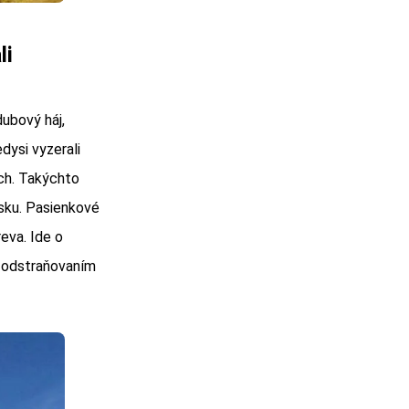
li
dubový háj,
dysi vyzerali
ch. Takýchto
nsku. Pasienkové
reva. Ide o
a odstraňovaním