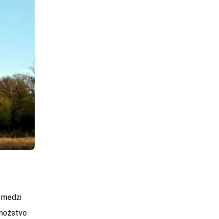
j medzi
množstvo