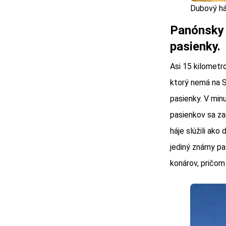
Dubový háj
Panónsky 
pasienky.
Asi 15 kilometr
ktorý nemá na S
pasienky. V min
pasienkov sa za
háje slúžili ako
jediný známy pa
konárov, pričom 