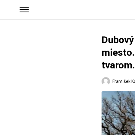
Dubový 
miesto.
tvarom.
František K
Regióny