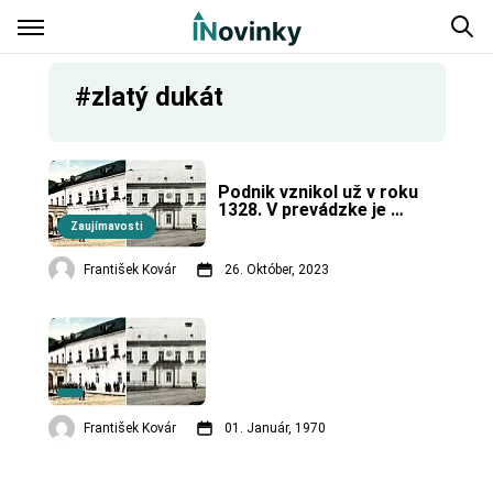
#zlatý dukát
Podnik vznikol už v roku 
1328. V prevádzke je 
dodnes, čo je to svetový 
Zaujímavosti
unikát.
František Kovár
26. Október, 2023
František Kovár
01. Január, 1970