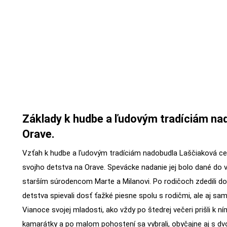
Základy k hudbe a ľudovým tradíciám nad
Orave.
Vzťah k hudbe a ľudovým tradíciám nadobudla Laščiaková c
svojho detstva na Orave. Spevácke nadanie jej bolo dané do v
starším súrodencom Marte a Milanovi. Po rodičoch zdedili dob
detstva spievali dosť ťažké piesne spolu s rodičmi, ale aj sa
Vianoce svojej mladosti, ako vždy po štedrej večeri prišli k 
kamarátky a po malom pohostení sa vybrali, obyčajne aj s dvo