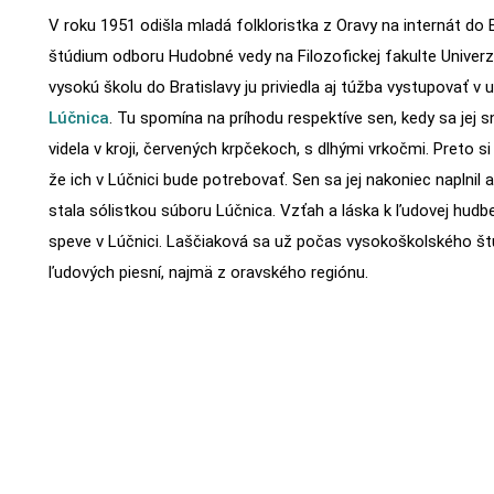
V roku 1951 odišla mladá folkloristka z Oravy na internát do Bra
štúdium odboru Hudobné vedy na Filozofickej fakulte Univer
vysokú školu do Bratislavy ju priviedla aj túžba vystupovať 
Lúčnica
. Tu spomína na príhodu respektíve sen, kedy sa jej 
videla v kroji, červených krpčekoch, s dlhými vrkočmi. Preto si 
že ich v Lúčnici bude potrebovať. Sen sa jej nakoniec naplnil
stala sólistkou súboru Lúčnica. Vzťah a láska k ľudovej hudbe
speve v Lúčnici. Laščiaková sa už počas vysokoškolského št
ľudových piesní, najmä z oravského regiónu.