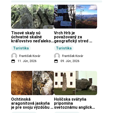
Tisové skaly sú 
Vrch Hrb je 
úchvatné skalné 
považovaný za 
kráľovstvo neďaleko 
geografický stred 
Zochovej chaty.
Slovenska.
Turistika
Turistika
František Kovár
František Kovár
11. Jún, 2026
09. Jún, 2026
Ochtinská 
Holíčska svätyňa 
aragonitová jaskyňa 
pripomína 
je pre svoju výzdobu 
svetoznámu anglickú 
unikátnou jaskyňou 
pravekú stavbu.