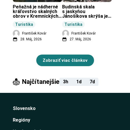
Peňažná je nádherné 
Budinská skala 
kráľovstvo skalných 
s jaskyňou 
obrov v Kremnických 
Jánošíkova skrýša je 
vrchoch.
turistická lokalita pri 
Turistika
Turistika
obci Budiná.
František Kovár
František Kovár
28. Máj, 2026
27. Máj, 2026
Zobraziť viac článkov
Najčítanejšie
3h
1d
7d
Slovensko
Regióny