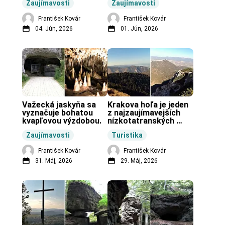
Zaujímavosti
Zaujímavosti
vo svete.
František Kovár
František Kovár
04. Jún, 2026
01. Jún, 2026
Važecká jaskyňa sa 
Krakova hoľa je jeden 
vyznačuje bohatou 
z najzaujímavejších 
kvapľovou výzdobou.
nízkotatranských 
končiarov.
Zaujímavosti
Turistika
František Kovár
František Kovár
31. Máj, 2026
29. Máj, 2026