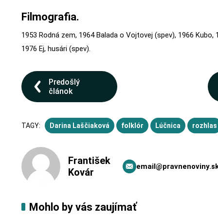
Filmografia.
1953 Rodná zem, 1964 Balada o Vojtovej (spev), 1966 Kubo, 1
1976 Ej, husári (spev).
Predošlý
článok
TAGY:
Darina Laščiaková
folklór
Lúčnica
rozhlas
František
email@pravnenoviny.s
Kovár
Mohlo by vás zaujímať