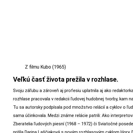
Z filmu Kubo (1965)
Veľkú časť života prežila v rozhlase.
Svoju záľubu a zároveň aj profesiu uplatnila aj ako redakto
rozhlase pracovala v redakcii ľudovej hudobnej tvorby, kam na
Tu sa autorsky podpísala pod množstvo relácií a cyklov o ľud
sama účinkovala. Medzi známe relácie patrili: Ako interpretov
Zberatelia ľudových piesní (1968 – 1972) či Sviatočné posede
prišla Darina Laščiaková s novým rozhlasovým cyklom Hory, ľ