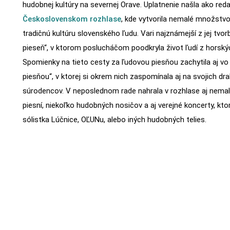
hudobnej kultúry na severnej Orave. Uplatnenie našla ako red
Československom rozhlase
, kde vytvorila nemalé množstvo 
tradičnú kultúru slovenského ľudu. Vari najznámejší z jej tvorb
pieseň“, v ktorom poslucháčom poodkryla život ľudí z horský
Spomienky na tieto cesty za ľudovou piesňou zachytila aj vo sv
piesňou“, v ktorej si okrem nich zaspomínala aj na svojich dra
súrodencov. V neposlednom rade nahrala v rozhlase aj nem
piesní, niekoľko hudobných nosičov a aj verejné koncerty, kto
sólistka Lúčnice, OĽUNu, alebo iných hudobných telies.