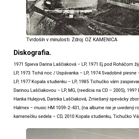
Tvrdošín v minulosti. Zdroj: OZ KAMENICA
Diskografia.
1971 Spieva Darina Laščiaková – LP, 1971 Ej pod Roháčom ži
LP, 1973 Tichá noc / Uspávanka – LP, 1974 Svadobné piesne – 
LP, 1977 Kopala studienku – LP, 1985 Tichučko vám zaspieva
Darinou Laščiakovou – LP, MG, (reedícia na CD – 2005), 199?
Hanka Hulejová, Darinka Laščiaková, Zmiešaný spevácky zbo
Halmex – music HM 1059-2-431, (na albume nie je uvedený ro
kamenečku sedela – CD, 2010 Kopala studienku, Tichučko V