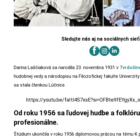
Sledujte nás aj na sociálnych sie
Darina Laščiaková sa narodila 23. novembra 1931 v
Tvrdošín
hudobnej vedy a národopisu na Filozofickej fakulte Univerzit
sa stala členkou Lúčnice.
https://youtu.be/faItl4S7xsE?si=OFBte9fEYgyXx_i
Od roku 1956 sa ľudovej hudbe a folklór
profesionálne.
Štúdium ukončila v roku 1956 diplomovou prácou na tému K p