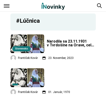
#Lúčnica
Narodila sa 23.11.1931 
v Tvrdošíne na Orave, celý 
život sa venovala ľudovej 
Slovensko
hudbe.
František Kovár
23. November, 2023
František Kovár
01. Január, 1970