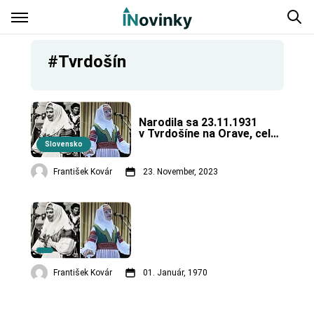
#Tvrdošín
Narodila sa 23.11.1931 
v Tvrdošíne na Orave, celý 
život sa venovala ľudovej 
Slovensko
hudbe.
František Kovár
23. November, 2023
František Kovár
01. Január, 1970