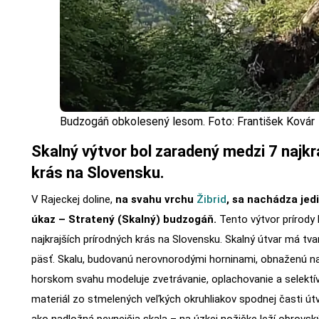
Budzogáň obkolesený lesom. Foto: František Kovár
Skalný výtvor bol zaradený medzi 7 najkr
krás na Slovensku.
V Rajeckej doline,
na svahu vrchu
Žibrid
, sa nachádza jed
úkaz – Stratený (Skalný) budzogáň.
Tento výtvor prírody 
najkrajších prírodných krás na Slovensku. Skalný útvar má tva
päsť. Skalu, budovanú nerovnorodými horninami, obnaženú 
horskom svahu modeluje zvetrávanie, oplachovanie a selektív
materiál zo stmelených veľkých okruhliakov spodnej časti útv
ako nadložná pevnejšia skala – na úzkej nožičke leží obrovs