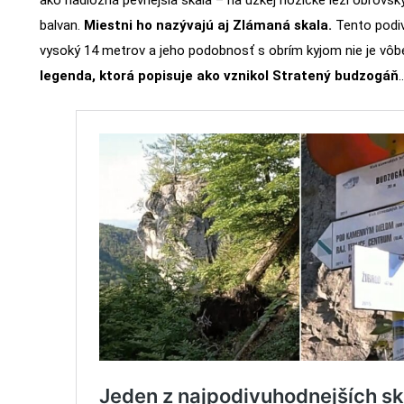
balvan.
Miestni ho nazývajú aj Zlámaná skala.
Tento podiv
vysoký 14 metrov a jeho podobnosť s obrím kyjom nie je vô
legenda, ktorá popisuje ako vznikol Stratený budzogáň