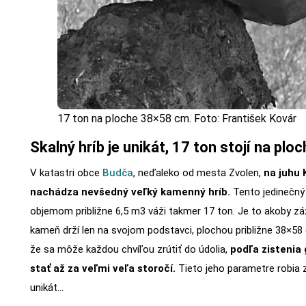
17 ton na ploche 38×58 cm. Foto: František Kovár
Skalný hríb je unikát, 17 ton stojí na pl
V katastri obce
Budča
, neďaleko od mesta Zvolen,
na juhu 
nachádza nevšedný veľký kamenný hríb.
Tento jedinečný 
objemom približne 6,5 m3 váži takmer 17 ton. Je to akoby zá
kameň drží len na svojom podstavci, plochou približne 38×58
že sa môže každou chvíľou zrútiť do údolia,
podľa zistenia
stať až za veľmi veľa storočí.
Tieto jeho parametre robia 
unikát…