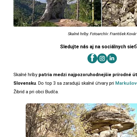
Skalné hríby. Fotoarchív: František Kovár
Sledujte nás aj na sociálnych sie
Skalné hríby
patria medzi najpozoruhodnejšie prírodné út
Slovensku
. Do top 3 sa zaradujú skalné útvary pri
Markušov
Žibrid a pri obci Budča.