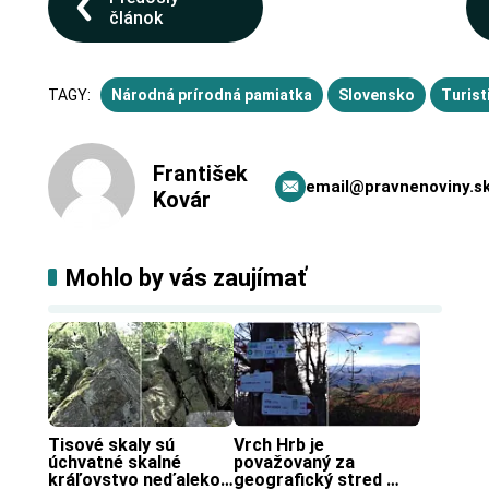
článok
TAGY:
Národná prírodná pamiatka
Slovensko
Turist
František
email@pravnenoviny.s
Kovár
Mohlo by vás zaujímať
Tisové skaly sú 
Vrch Hrb je 
úchvatné skalné 
považovaný za 
kráľovstvo neďaleko 
geografický stred 