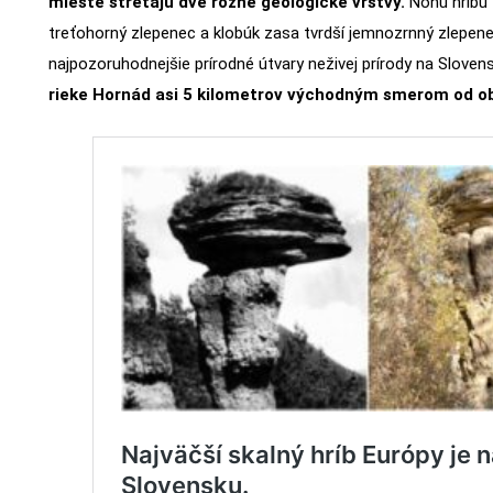
mieste stretajú dve rôzne geologické vrstvy.
Nohu hríbu 
treťohorný zlepenec a klobúk zasa tvrdší jemnozrnný zlepene
najpozoruhodnejšie prírodné útvary neživej prírody na Sloven
rieke Hornád asi 5 kilometrov východným smerom od 