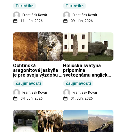
Zochovej chaty.
Slovenska.
Turistika
Turistika
František Kovár
František Kovár
11. Jún, 2026
09. Jún, 2026
Ochtinská 
Holíčska svätyňa 
aragonitová jaskyňa 
pripomína 
je pre svoju výzdobu 
svetoznámu anglickú 
unikátnou jaskyňou 
pravekú stavbu.
Zaujímavosti
Zaujímavosti
vo svete.
František Kovár
František Kovár
04. Jún, 2026
01. Jún, 2026