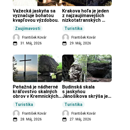
Važecká jaskyňa sa 
Krakova hoľa je jeden 
vyznačuje bohatou 
z najzaujímavejších 
kvapľovou výzdobou.
nízkotatranských 
končiarov.
Zaujímavosti
Turistika
František Kovár
František Kovár
31. Máj, 2026
29. Máj, 2026
Peňažná je nádherné 
Budinská skala 
kráľovstvo skalných 
s jaskyňou 
obrov v Kremnických 
Jánošíkova skrýša je 
vrchoch.
turistická lokalita pri 
Turistika
Turistika
obci Budiná.
František Kovár
František Kovár
28. Máj, 2026
27. Máj, 2026