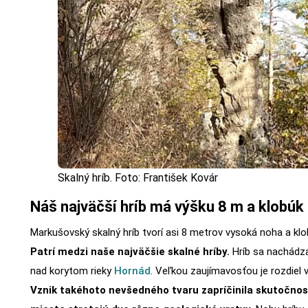
Skalný hríb. Foto: František Kovár
Náš najväčší hríb má výšku 8 m a klobúk
Markušovský skalný hríb tvorí asi 8 metrov vysoká noha a klo
Patrí medzi naše najväčšie skalné hríby.
Hríb sa nachádza
nad korytom rieky
Hornád
. Veľkou zaujímavosťou je rozdiel v
Vznik takéhoto nevšedného tvaru zapríčinila skutočnos