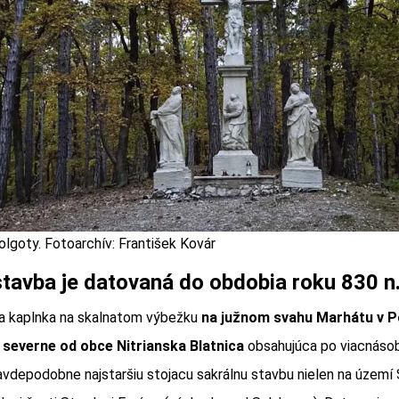
olgoty. Fotoarchív: František Kovár
tavba je datovaná do obdobia roku 830 n. 
a kaplnka na skalnatom výbežku
na južnom svahu Marhátu v 
m severne od obce Nitrianska Blatnica
obsahujúca po viacnáso
vdepodobne najstaršiu stojacu sakrálnu stavbu nielen na území 