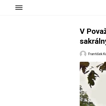
V Považ
sakráln
František K
Regióny