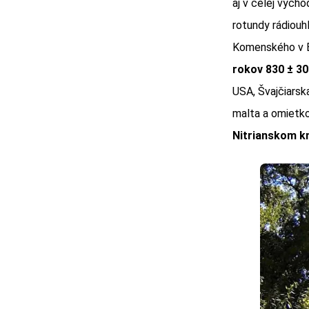
aj v celej vých
rotundy rádiouh
Komenského v B
rokov 830 ± 30 
USA, Švajčiarsk
malta a omietk
Nitrianskom kn