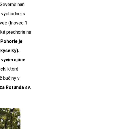
 Severne naň
z východnej s
ovec (Inovec 1
ké predhorie na
.
Pohorie je
kyselky).
 vyvierajúce
och
, ktoré
ž bučiny v
za Rotunda sv.