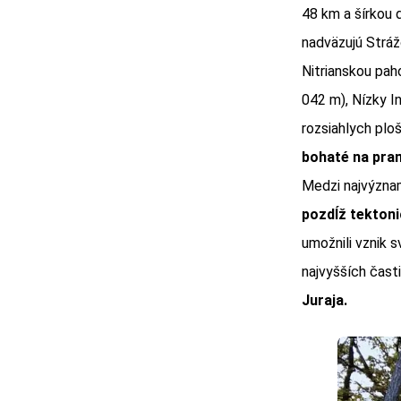
48 km a šírkou 
nadväzujú Stráž
Nitrianskou pah
042 m), Nízky I
rozsiahlych plo
bohaté na pram
Medzi najvýznam
pozdĺž tektoni
umožnili vznik 
najvyšších čast
Juraja.