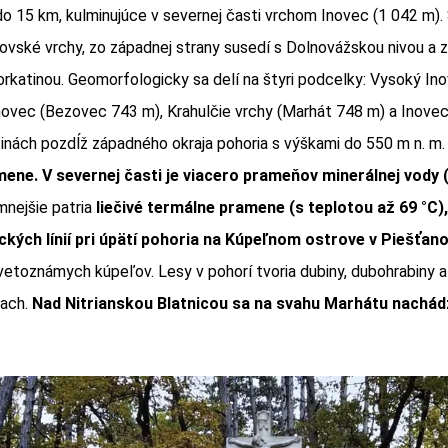
do 15 km, kulminujúce v severnej časti vrchom Inovec (1 042 m).
ovské vrchy, zo západnej strany susedí s Dolnovážskou nivou a 
orkatinou. Geomorfologicky sa delí na štyri podcelky: Vysoký In
novec (Bezovec 743 m), Krahulčie vrchy (Marhát 748 m) a Inovec
šinách pozdĺž západného okraja pohoria s výškami do 550 m n. m
ene. V severnej časti je viacero prameňov minerálnej vody (
nejšie patria
liečivé termálne pramene (s teplotou až 69 °C),
ckých línií pri úpätí pohoria na Kúpeľnom ostrove v Piešťan
svetoznámych kúpeľov. Lesy v pohorí tvoria dubiny, dubohrabiny a
iach.
Nad Nitrianskou Blatnicou sa na svahu Marhátu nachád