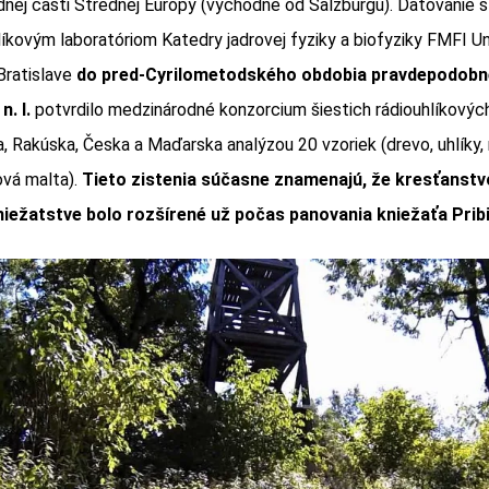
odnej časti Strednej Európy (východne od Salzburgu). Datovanie 
líkovým laboratóriom Katedry jadrovej fyziky a biofyziky FMFI Un
ratislave
do pred-Cyrilometodského obdobia pravdepodobn
n. l.
potvrdilo medzinárodné konzorcium šiestich rádiouhlíkových 
a, Rakúska, Česka a Maďarska analýzou 20 vzoriek (drevo, uhlíky,
ová malta).
Tieto zistenia súčasne znamenajú, že kresťanstv
iežatstve bolo rozšírené už počas panovania kniežaťa Pribi