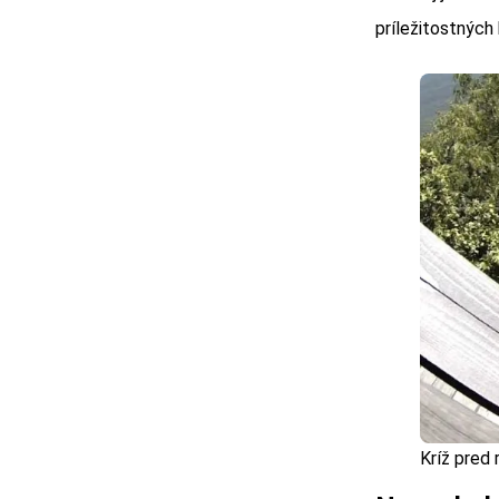
príležitostných
Kríž pred 