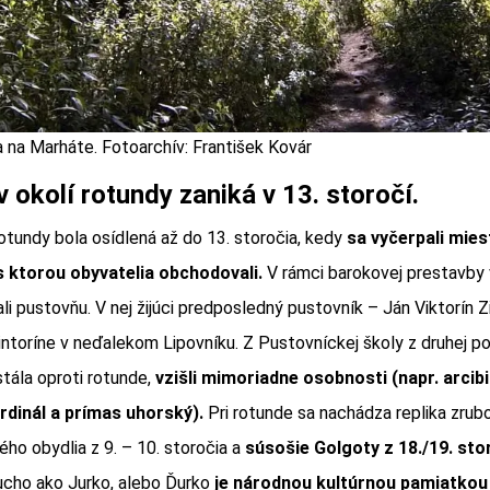
 na Marháte. Fotoarchív: František Kovár
v okolí rotundy zaniká v 13. storočí.
rotundy bola osídlená až do 13. storočia, kedy
sa vyčerpali mie
 s ktorou obyvatelia obchodovali.
V rámci barokovej prestavby v
li pustovňu. V nej žijúci predposledný pustovník – Ján Viktorín Z
ntoríne v neďalekom Lipovníku. Z Pustovníckej školy z druhej po
stála oproti rotunde,
vzišli mimoriadne osobnosti (napr. arcib
rdinál a prímas uhorský).
Pri rotunde sa nachádza replika zru
ého obydlia z 9. – 10. storočia a
súsošie Golgoty z 18./19. sto
ucho ako Jurko, alebo Ďurko
je národnou kultúrnou pamiatkou