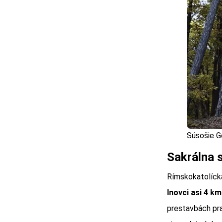
Súsošie G
Sakrálna s
Rímskokatolíck
Inovci asi 4 k
prestavbách pra