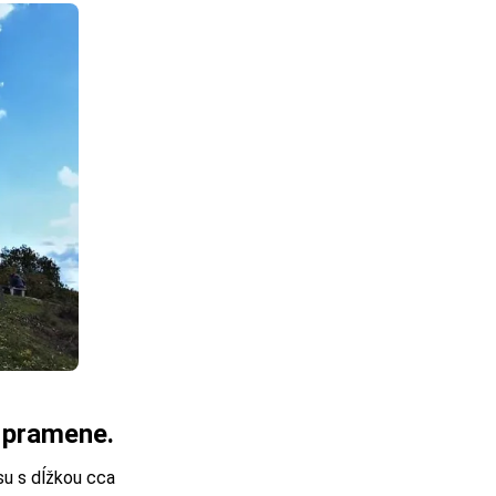
e pramene.
u s dĺžkou cca