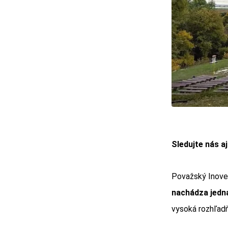
Sledujte nás a
Považský Inove
nachádza jedna
vysoká rozhľadň