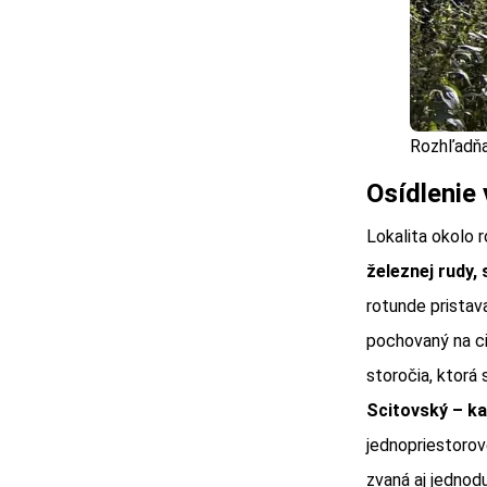
Rozhľadňa
Osídlenie 
Lokalita okolo 
železnej rudy,
rotunde pristava
pochovaný na ci
storočia, ktorá 
Scitovský – ka
jednopriestorov
zvaná aj jednod