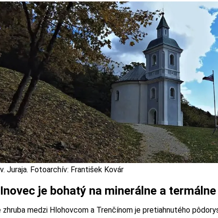
. Juraja. Fotoarchív: František Kovár
Inovec je bohatý na minerálne a termáln
e zhruba medzi Hlohovcom a Trenčínom je pretiahnutého pôdorys