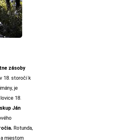
stne zásoby
 18. storočí k
imány, je
lovice 18.
iskup Ján
bového
ročia.
Rotunda,
a miestom