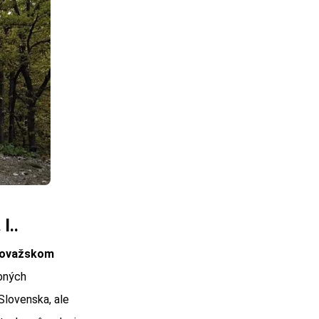
l..
Považskom
bných
Slovenska, ale