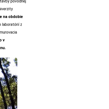
stavby pôvodnej
iverzity
e na obdobie
laboratórií z
 murovacia
o v
nu.