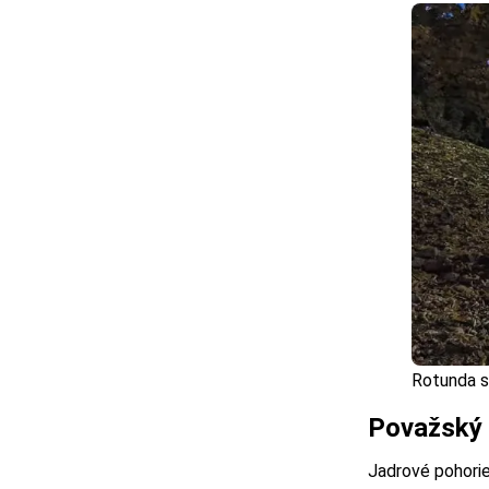
Rotunda sv
Považský 
Jadrové pohori